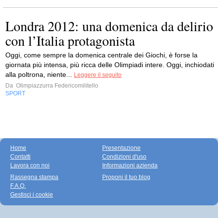
Londra 2012: una domenica da delirio
con l’Italia protagonista
Oggi, come sempre la domenica centrale dei Giochi, è forse la
giornata più intensa, più ricca delle Olimpiadi intere. Oggi, inchiodati
alla poltrona, niente...
Leggere il seguito
Da
Olimpiazzurra Federicomilitello
SPORT
Home
Presentazione
Contatti
Condizioni d'uso
Lavora con noi
Informazioni azienda
Rassegna stampa
Proponi il tuo blog
F.A.Q.
Gestisci i cookie