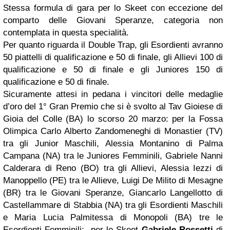
Stessa formula di gara per lo Skeet con eccezione del
comparto delle Giovani Speranze, categoria non
contemplata in questa specialità.
Per quanto riguarda il Double Trap, gli Esordienti avranno
50 piattelli di qualificazione e 50 di finale, gli Allievi 100 di
qualificazione e 50 di finale e gli Juniores 150 di
qualificazione e 50 di finale.
Sicuramente attesi in pedana i vincitori delle medaglie
d’oro del 1° Gran Premio che si è svolto al Tav Gioiese di
Gioia del Colle (BA) lo scorso 20 marzo: per la Fossa
Olimpica Carlo Alberto Zandomeneghi di Monastier (TV)
tra gli Junior Maschili, Alessia Montanino di Palma
Campana (NA) tra le Juniores Femminili, Gabriele Nanni
Calderara di Reno (BO) tra gli Allievi, Alessia Iezzi di
Manoppello (PE) tra le Allieve, Luigi De Milito di Mesagne
(BR) tra le Giovani Speranze, Giancarlo Langellotto di
Castellammare di Stabbia (NA) tra gli Esordienti Maschili
e Maria Lucia Palmitessa di Monopoli (BA) tre le
Esordienti Femminili; per lo Skeet
Gabriele Rossetti
di