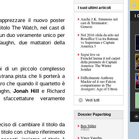
I suoi ultimi articoli
I
Anche J.K. Simmons nel
apprezzare il nuovo poster
cast di Terminator:
Genesis
tolo The Watch, nel cast di
a un duo veramente unico per
Nel 2016 sfida da urlo nel
Boxoffice Usa tra Batman
aughn, due mattatori della
vs Superman e Captain
America 3
Segui live su
FrenckCinema il red carpet
della premiere di Captain
America: The Winter
ni di un piccolo complesso
Soldier
strana pista che li porterà a
Difficilmente Anthony
Mackie ed il suo Falcon
ro che quando il quartetto è
compariranno in The
Avengers: Age of Ultron
aughn,
Jonah Hill
e Richard
faccettature veramente
Vedi tutti
Dossier Paperblog
ciso di cambiare il titolo da
Ben Stiller
Attori
titolo con chiaro riferimento
Vince Vaughn