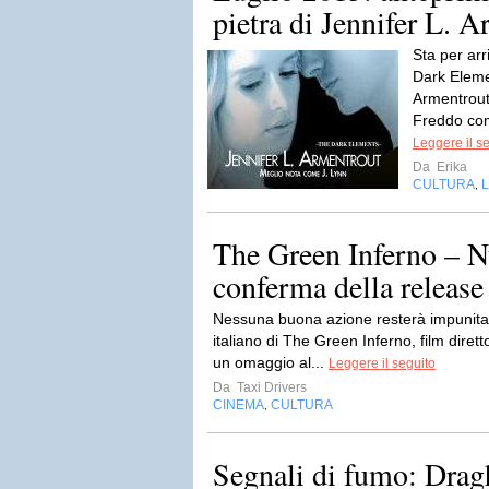
pietra di Jennifer L. 
Sta per arr
Dark Eleme
Armentrout
Freddo come
Leggere il s
Da
Erika
CULTURA
L
,
The Green Inferno – Nu
conferma della release i
Nessuna buona azione resterà impunita. C
italiano di The Green Inferno, film diret
un omaggio al...
Leggere il seguito
Da
Taxi Drivers
CINEMA
CULTURA
,
Segnali di fumo: Dragh