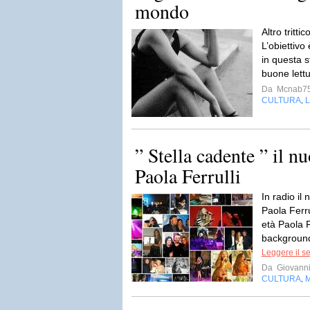
mondo
Altro tritti
L’obiettivo
in questa s
buone lettu
Da
Mcnab7
CULTURA
L
,
” Stella cadente ” il n
Paola Ferrulli
In radio il
Paola Ferr
età Paola F
background
Leggere il s
Da
Giovanni 
CULTURA
,