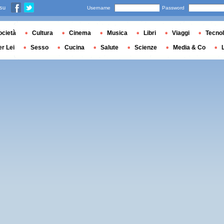
 su
Username
Password
ocietà
Cultura
Cinema
Musica
Libri
Viaggi
Tecnol
er Lei
Sesso
Cucina
Salute
Scienze
Media & Co