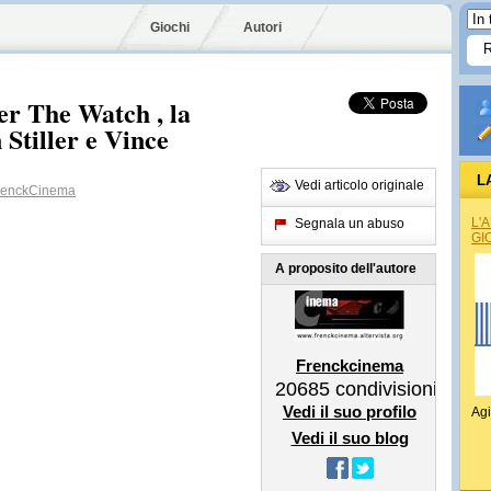
Giochi
Autori
per The Watch , la
Stiller e Vince
L
Vedi articolo originale
enckCinema
L'
Segnala un abuso
GI
A proposito dell'autore
Frenckcinema
20685
condivisioni
Vedi il suo profilo
Agi
Vedi il suo blog