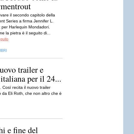
Armentrout
ivare il secondo capitolo della
nt Series a firma Jennifer L.
 per Harlequin Mondadori.
 la pietra è il seguito di...
eguito
IBRI
ovo trailer e
taliana per il 24...
osì recita il nuovo trailer
to da Eli Roth, che non altro che è
i e fine del