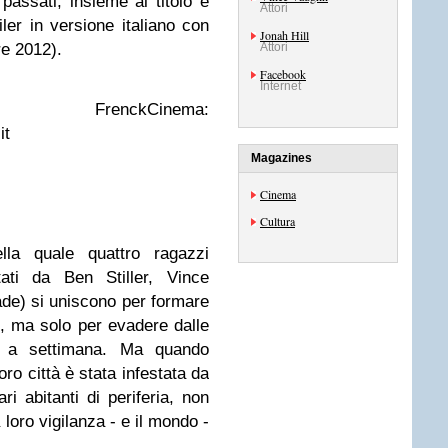
 passati, insieme al titolo è
Attori
iler in versione italiano con
Jonah Hill
re 2012).
Attori
Facebook
Internet
renckCinema:
it
Magazines
Cinema
Cultura
la quale quattro ragazzi
tati da Ben Stiller, Vince
de) si uniscono per formare
e, ma solo per evadere dalle
e a settimana. Ma quando
ro città è stata infestata da
ri abitanti di periferia, non
 loro vigilanza - e il mondo -