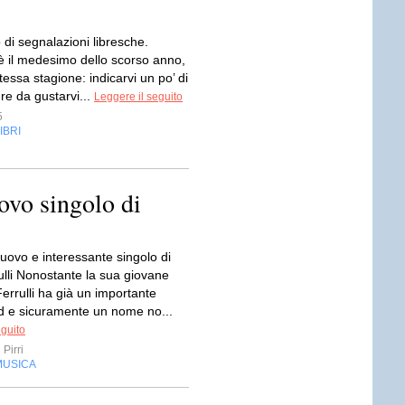
co di segnalazioni libresche.
 è il medesimo dello scorso anno,
tessa stagione: indicarvi un po’ di
re da gustarvi...
Leggere il seguito
5
IBRI
uovo singolo di
 nuovo e interessante singolo di
ulli Nonostante la sua giovane
errulli ha già un importante
 e sicuramente un nome no...
eguito
Pirri
MUSICA