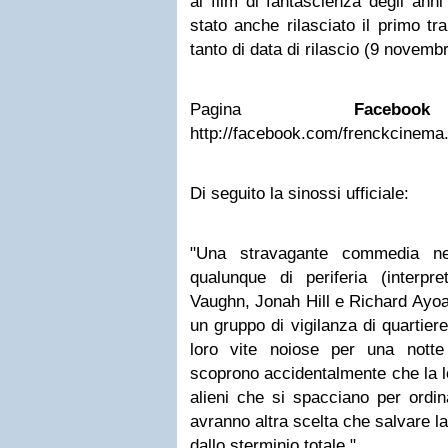
ai film di fantascienza degli anni
stato anche rilasciato il primo tra
tanto di data di rilascio (9 novemb
Pagina
Facebook
F
http://facebook.com/frenckcinema.
Di seguito la sinossi ufficiale:
"Una stravagante commedia nel
qualunque di periferia (interpre
Vaughn, Jonah Hill e Richard Ayoa
un gruppo di vigilanza di quartier
loro vite noiose per una nott
scoprono accidentalmente che la lo
alieni che si spacciano per ordina
avranno altra scelta che salvare la
dallo sterminio totale."