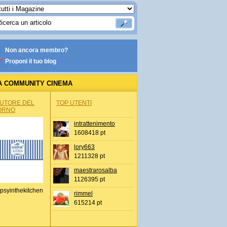
Non ancora membro?
Proponi il tuo blog
A COMMUNITY CINEMA
AUTORE DEL
TOP UTENTI
ORNO
intrattenimento
1608418 pt
lory663
1211328 pt
maestrarosalba
1126395 pt
psyinthekitchen
rimmel
615214 pt