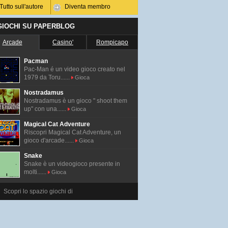
Tutto sull'autore
Diventa membro
 GIOCHI SU PAPERBLOG
Arcade
Casino'
Rompicapo
Pacman
Pac-Man é un video gioco creato nel
1979 da Toru......
Gioca
Nostradamus
Nostradamus è un gioco " shoot them
up" con una......
Gioca
Magical Cat Adventure
Riscopri Magical Cat Adventure, un
gioco d'arcade......
Gioca
Snake
Snake è un videogioco presente in
molti......
Gioca
Scopri lo spazio giochi di