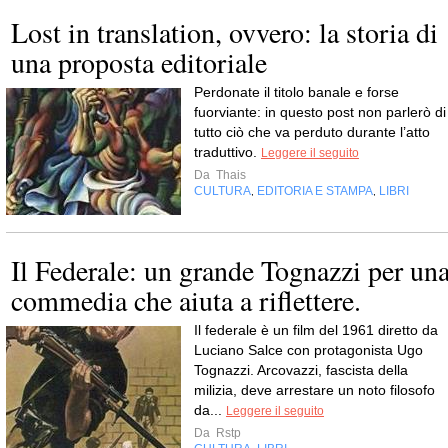
Lost in translation, ovvero: la storia di
una proposta editoriale
Perdonate il titolo banale e forse
fuorviante: in questo post non parlerò di
tutto ciò che va perduto durante l’atto
traduttivo.
Leggere il seguito
Da
Thais
CULTURA
EDITORIA E STAMPA
LIBRI
,
,
Il Federale: un grande Tognazzi per un
commedia che aiuta a riflettere.
Il federale è un film del 1961 diretto da
Luciano Salce con protagonista Ugo
Tognazzi. Arcovazzi, fascista della
milizia, deve arrestare un noto filosofo
da...
Leggere il seguito
Da
Rstp