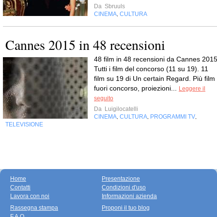
Da
Sbruuls
CINEMA
CULTURA
,
Cannes 2015 in 48 recensioni
48 film in 48 recensioni da Cannes 2015
Tutti i film del concorso (11 su 19). 11
film su 19 di Un certain Regard. Più film
fuori concorso, proiezioni...
Leggere il
seguito
Da
Luigilocatelli
CINEMA
CULTURA
PROGRAMMI TV
,
,
,
TELEVISIONE
Home
Presentazione
Contatti
Condizioni d'uso
Lavora con noi
Informazioni azienda
Rassegna stampa
Proponi il tuo blog
F.A.Q.