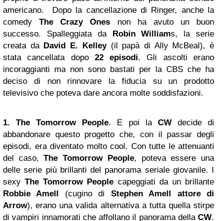
americano. Dopo la cancellazione di Ringer, anche la
comedy
The Crazy Ones
non ha avuto un buon
successo. Spalleggiata da
Robin William
s, la serie
creata da
David E. Kelley
(il papà di Ally McBeal), è
stata cancellata dopo
22 episodi
. Gli ascolti erano
incoraggianti ma non sono bastati per la CBS che ha
deciso di non rinnovare la fiducia su un prodotto
televisivo che poteva dare ancora molte soddisfazioni.
1. The Tomorrow People
. E poi la
CW
decide di
abbandonare questo progetto che, con il passar degli
episodi, era diventato molto cool. Con tutte le attenuanti
del caso,
The Tomorrow People
, poteva essere una
delle serie più brillanti del panorama seriale giovanile. I
sexy
The Tomorrow People
capeggiati da un brillante
Robbie Amell
(cugino di
Stephen Amell attore di
Arrow
), erano una valida alternativa a tutta quella stirpe
di vampiri innamorati che affollano il panorama della
CW
.