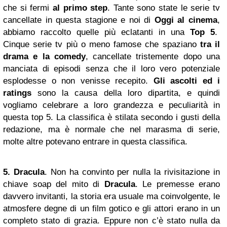
che si fermi
al primo step
. Tante sono state le serie tv
cancellate in questa stagione e noi di
Oggi al cinema
,
abbiamo raccolto quelle più eclatanti in una
Top 5
.
Cinque serie tv più o meno famose che spaziano
tra il
drama e la comedy
, cancellate tristemente dopo una
manciata di episodi senza che il loro vero potenziale
esplodesse o non venisse recepito.
Gli ascolti ed i
ratings
sono la causa della loro dipartita, e quindi
vogliamo celebrare a loro grandezza e peculiarità in
questa top 5. La classifica è stilata secondo i gusti della
redazione, ma è normale che nel marasma di serie,
molte altre potevano entrare in questa classifica.
5. Dracula
. Non ha convinto per nulla la rivisitazione in
chiave soap del mito di
Dracula
. Le premesse erano
davvero invitanti, la storia era usuale ma coinvolgente, le
atmosfere degne di un film gotico e gli attori erano in un
completo stato di grazia. Eppure non c’è stato nulla da