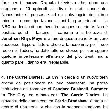
fare per
il nuovo Dracula
televisivo che, dopo una
stagione e
10 episodi
all’attivo, è stato cancellato.
Nonostante si pensasse ad un salvataggio dell’ultimo
minuto – come riportavano alcuni blog americani – la
NBC
ha deciso di non investire su questa serie tv. Non è
bastato quindi il fascino, il carisma e la bellezza di
Jonathan Rhys Meyers
a fare di questa serie tv un vero
successo. Eppure l’attore che era famoso in tv per il suo
ruolo nei Tudors, ha dato tutto se stesso per correggere
qualche imperfezione all’interno del plot twist ma a
quanto pare il danno era irreparabile.
4. The Carrie Diaries.
La CW
in cerca di un nuovo teen
drama da posizionare nel suo palinsesto, ha preso
ispirazione dal romanzo di
Candace Bushnell
,
Summer
in The City
, ed è nato così
The Carrie Diaries
. La
gioventù della camaleontica
Carrie Bradshaw
, è stata al
centro di una serie tv che con la seconda stagione, ha