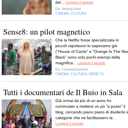
del...
Leggere il seguito
Da
Veripaccheri
CINEMA
CULTURA
,
Sense8: un pilot magnetico
Che la Netflix fosse specializzata in
piccoli capolavori lo sapevamo già
(“House of Cards” e “Orange Is The Ne
Black” sono solo pochi esempi della
magnifica...
Leggere il seguito
Da
Cinetvrecensioni
CINEMA
CULTURA
SERIE TV
,
,
Tutti i documentari de Il Buio in Sala
Già ormai da più di un anno ho
cominciato a mettere un pò "a posto" il
blog, cercando piano piano di dividerlo i
categorie che ne facilitassero la...
Leggere il seguito