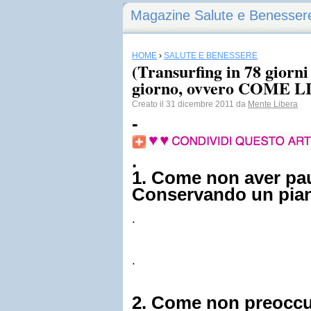
Magazine Salute e Benesser
HOME
›
SALUTE E BENESSERE
‎(Transurfing in 78 giorn
giorno, ovvero COME 
Creato il 31 dicembre 2011 da
Mente Libera
-
.
1. Come non aver pa
Conservando un pian
.
.
2. Come non preoccu