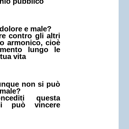
nio pubblico
 dolore e male?
e contro gli altri
o armonico, cioè
imento lungo le
 tua vita
unque non si può
e male?
ncediti questa
i può vincere