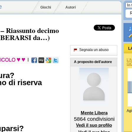
e
Giochi
Autori
i – Riassunto decimo
LIBERARSI da…)
L
Segnala un abuso
L'
A proposito dell'autore
GI
ura?
o di riserva
Agi
Mente Libera
5864
condivisioni
Vedi il suo profilo
parsi?