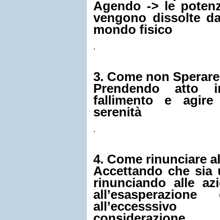
Agendo -> le potenz
vengono dissolte d
mondo fisico
.
3. Come non Sperare
Prendendo atto i
fallimento e agir
serenità
.
4. Come rinunciare a
Accettando che sia 
rinunciando alle az
all’esasperazion
all’eccesssiv
considerazione