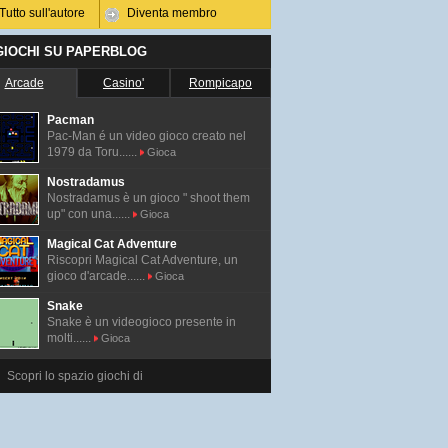
Tutto sull'autore
Diventa membro
 GIOCHI SU PAPERBLOG
Arcade
Casino'
Rompicapo
Pacman
Pac-Man é un video gioco creato nel
1979 da Toru......
Gioca
Nostradamus
Nostradamus è un gioco " shoot them
up" con una......
Gioca
Magical Cat Adventure
Riscopri Magical Cat Adventure, un
gioco d'arcade......
Gioca
Snake
Snake è un videogioco presente in
molti......
Gioca
Scopri lo spazio giochi di