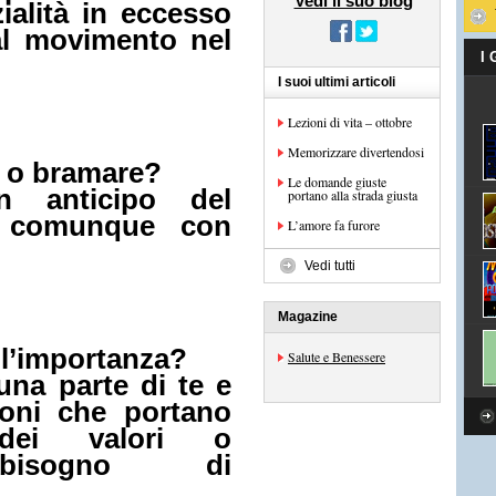
Vedi il suo blog
ialità in eccesso
al movimento nel
I
I suoi ultimi articoli
Lezioni di vita – ottobre
Memorizzare divertendosi
 o bramare?
Le domande giuste
n anticipo del
portano alla strada giusta
e comunque con
L’amore fa furore
Vedi tutti
Magazine
ll’importanza?
Salute e Benessere
una parte di te e
ioni che portano
e dei valori o
o bisogno di