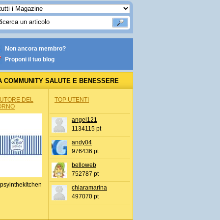
Non ancora membro?
Proponi il tuo blog
A COMMUNITY SALUTE E BENESSERE
AUTORE DEL
TOP UTENTI
ORNO
angel121
1134115 pt
andy04
976436 pt
belloweb
752787 pt
psyinthekitchen
chiaramarina
497070 pt