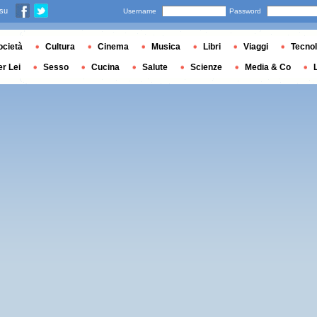
 su
Username
Password
ocietà
Cultura
Cinema
Musica
Libri
Viaggi
Tecnol
er Lei
Sesso
Cucina
Salute
Scienze
Media & Co