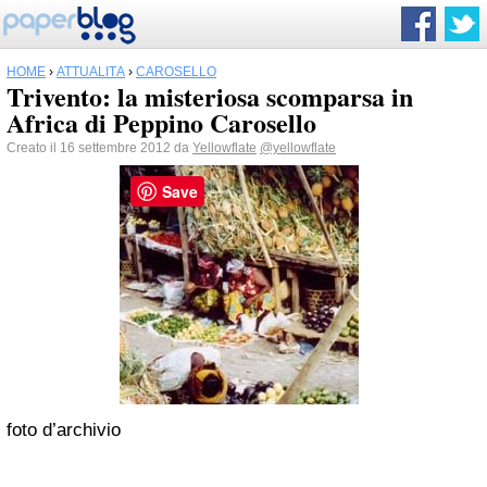
HOME
›
ATTUALITÀ
›
CAROSELLO
Trivento: la misteriosa scomparsa in
Africa di Peppino Carosello
Creato il 16 settembre 2012 da
Yellowflate
@yellowflate
Save
foto d’archivio