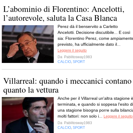
L’abominio di Florentino: Ancelotti,
l’autorevole, saluta la Casa Blanca
Perez dà il benservito a Carletto
Ancelotti. Decisione discutibile... E così
sia: Florentino Perez, come ampiament
previsto, ha ufficialmente dato il...
Leggere il seguito
Da
Pablitosway1983
CALCIO
SPORT
,
Villarreal: quando i meccanici contano
quanto la vettura
Anche per il Villarreal un'altra stagione 
terminata, e quando si soppesa l'esito d
una stagione bisogna porre sulla bilanci
molti fattori: non solo i...
Leggere il seguito
Da
Pablitosway1983
CALCIO
SPORT
,