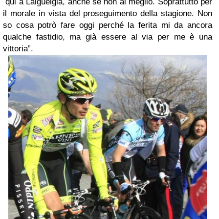
qui a Laiguelgia,
anche se non al meglio.
Soprattutto per
il morale in vista
del proseguimento della stagione.
Non
so cosa potrò fare oggi perché la
ferita mi da ancora
qualche fastidio,
ma già essere al via per me è una
vittoria
”.