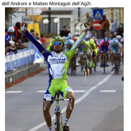
dell
’Androni
e
Matteo Montaguti
dell’
Ag2r
.