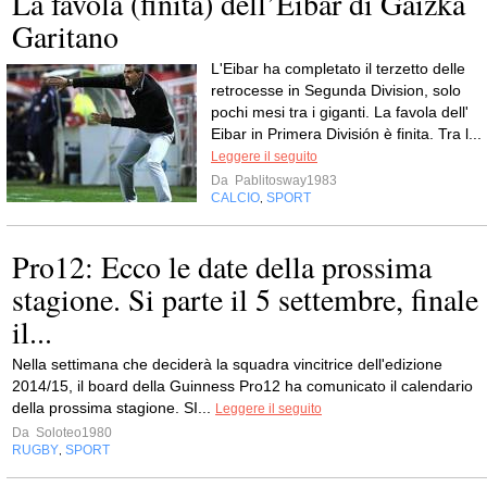
La favola (finita) dell’Eibar di Gaizka
Garitano
L'Eibar ha completato il terzetto delle
retrocesse in Segunda Division, solo
pochi mesi tra i giganti. La favola dell'
Eibar in Primera División è finita. Tra l...
Leggere il seguito
Da
Pablitosway1983
CALCIO
SPORT
,
Pro12: Ecco le date della prossima
stagione. Si parte il 5 settembre, finale
il...
Nella settimana che deciderà la squadra vincitrice dell'edizione
2014/15, il board della Guinness Pro12 ha comunicato il calendario
della prossima stagione. SI...
Leggere il seguito
Da
Soloteo1980
RUGBY
SPORT
,