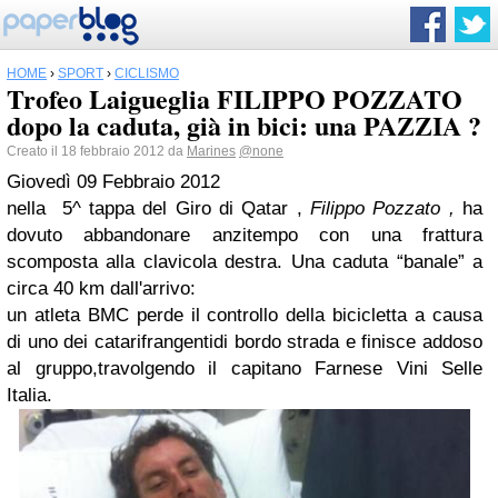
HOME
›
SPORT
›
CICLISMO
Trofeo Laigueglia FILIPPO POZZATO
dopo la caduta, già in bici: una PAZZIA ?
Creato il 18 febbraio 2012 da
Marines
@none
Giovedì 09 Febbraio 2012
nella
5^ tappa del Giro di Qatar
,
Filippo Pozzato ,
ha
dovuto abbandonare anzitempo con una frattura
scomposta alla clavicola destra. Una caduta “banale” a
circa 40 km dall'arrivo:
un atleta
BMC
perde il controllo della bicicletta a causa
di uno dei catarifrangentidi bordo strada e finisce addoso
al gruppo,travolgendo il capitano
Farnese Vini Selle
Italia
.