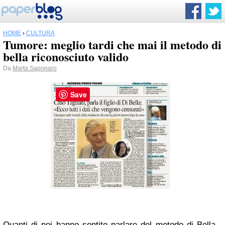
HOME
›
CULTURA
Tumore: meglio tardi che mai il metodo di
bella riconosciuto valido
Da
Marta Saponaro
Save
Quanti di noi hanno sentito parlare del metodo di Bella.