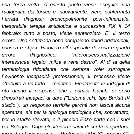
una terza volta. A questo punto viene eseguita una
radiografia del torace e, nuovamente, viene confermata
l`errata diagnosi: broncopolmonite post-influenzale.
Inesorabile terapia antibiotica e successiva RX il 14
febbraio: tutto a posto, viene sentenziato. E` il terzo
errore. Una settimana dopo compaiono dolori addominali,
nausea e stipsi. Ricovero all`ospedale di zona e quarto
errore diagnostico: "microascessualizzazione
interessante fegato, milza e rene destro". Al di là della
terminologia ridondante che sembra voler surrogare
l`evidente incapacità professionale, il processo viene
attribuito a un fatto.....micotico. Finalmente le indagini di
rito danno il responso che i camici bianchi si sono
dimostrati incapaci di dare ("Linfoma n.H. tipo Burkitt IV
stadio"), un responso terribile perché non lascia alcuna
speranza, sia per la tipologia patologica che, soprattutto,
per lo stadio rilevato, e il piccolo Enzo parte con i suoi
per Bologna. Dopo gli ulteriori esami descritti in apertura,
inizia la chemioterapia, "`Protocollo LMB 89 gruppo C".