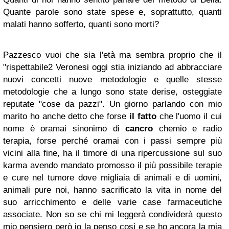
Quante parole sono state spese e, soprattutto, quanti
malati hanno sofferto, quanti sono morti?
Pazzesco vuoi che sia l'età ma sembra proprio che il
"rispettabile2 Veronesi oggi stia iniziando ad abbracciare
nuovi concetti nuove metodologie e quelle stesse
metodologie che a lungo sono state derise, osteggiate
reputate "cose da pazzi". Un giorno parlando con mio
marito ho anche detto che forse
il fatto
che l'uomo il cui
nome è oramai sinonimo di
cancro
chemio e radio
terapia, forse perché oramai con i passi sempre più
vicini alla fine, ha il timore di una ripercussione sul suo
karma avendo mandato promosso il più possibile terapie
e cure nel tumore dove migliaia di animali e di uomini,
animali pure noi, hanno sacrificato la vita in nome del
suo arricchimento e delle varie case farmaceutiche
associate. Non so se chi mi leggerà condividerà questo
mio pensiero però io la penso così e se ho ancora la mia