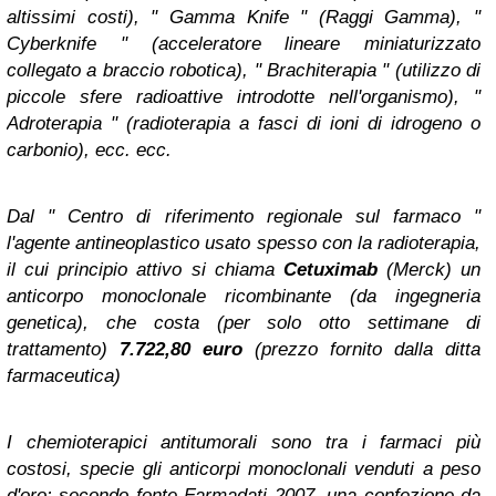
altissimi costi), " Gamma Knife " (Raggi Gamma), "
Cyberknife " (acceleratore lineare miniaturizzato
collegato a braccio robotica), " Brachiterapia " (utilizzo di
piccole sfere radioattive introdotte nell'organismo), "
Adroterapia " (radioterapia a fasci di ioni di idrogeno o
carbonio), ecc. ecc.
Dal " Centro di riferimento regionale sul farmaco "
l'agente antineoplastico usato spesso con la radioterapia,
il cui principio attivo si chiama
Cetuximab
(Merck) un
anticorpo monoclonale ricombinante (da ingegneria
genetica), che costa (per solo otto settimane di
trattamento)
7.722,80 euro
(prezzo fornito dalla ditta
farmaceutica)
I chemioterapici antitumorali sono tra i farmaci più
costosi, specie gli anticorpi monoclonali venduti a peso
d'oro: secondo fonte Farmadati 2007, una confezione da