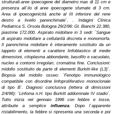
strutturali-aree ipoecogene del diametro max di 11 cm e
presenza all`ilo di aree ipoecogene sfumate di 3 cm.
Area di ipoecogenicità anche al III inferiore del rene
destro a livello parenchimale`. . Indagini Clinica
Pediatrica S. Orsola Bologna 29/2/96: Gl. Bianchi 22.380,
piastrine 172.000. Aspirato midollare in 3 sedi: `Sangue
di aspirato midollare a cellularità discreta e monomorfa.
Il parenchima midollare è interamente sostituito da un
tappeto di elementi a carattere linfoblastico di medie
dimensioni, citoplasma abbondante, basofilo e vacuolato,
nucleo a contorni irregolari, cromatina fine. Conclusioni:
midollo sostituito da parte di elementi Burkitt-like (L3)`.
Biopsia del midollo osseo: `Fenotipo immunologico
compatibile con disordine linfoproliferativo monoclonale
di tipo B`. Diagnosi conclusiva (lettera di dimissioni
2/4/96): `Linfoma n.H. tipo Burkitt addominale IV stadio`.
Tutto inizia nel gennaio 1996 con febbre e tosse,
attribuite a semplice
influenza
. Dopo l`apparente
ristabilimento, la febbre si ripresenta una seconda e poi