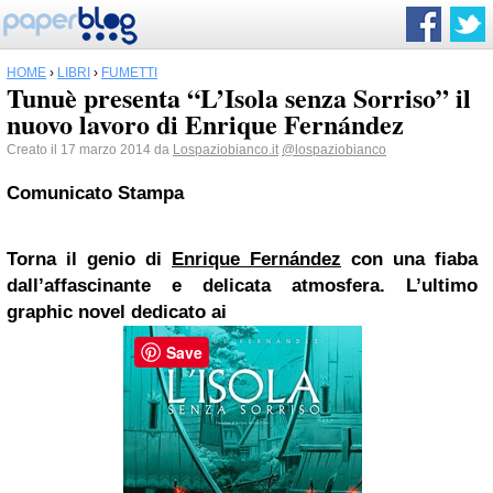
HOME
›
LIBRI
›
FUMETTI
Tunuè presenta “L’Isola senza Sorriso” il
nuovo lavoro di Enrique Fernández
Creato il 17 marzo 2014 da
Lospaziobianco.it
@lospaziobianco
Comunicato Stampa
Torna
il genio
di
Enrique Fernández
con una fiaba
dall’affascinante e delicata atmosfera. L’ultimo
graphic novel dedicato ai
Save