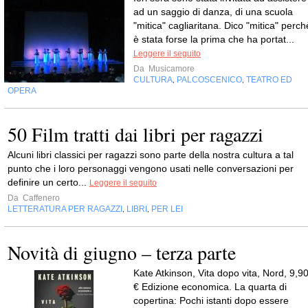
ad un saggio di danza, di una scuola
"mitica" cagliaritana. Dico "mitica" perch
è stata forse la prima che ha portat...
Leggere il seguito
Da
Musicamore
CULTURA
PALCOSCENICO
TEATRO ED
,
,
OPERA
50 Film tratti dai libri per ragazzi
Alcuni libri classici per ragazzi sono parte della nostra cultura a tal
punto che i loro personaggi vengono usati nelle conversazioni per
definire un certo...
Leggere il seguito
Da
Caffenero
LETTERATURA PER RAGAZZI
LIBRI
PER LEI
,
,
Novità di giugno – terza parte
Kate Atkinson, Vita dopo vita, Nord, 9,9
€ Edizione economica. La quarta di
copertina: Pochi istanti dopo essere