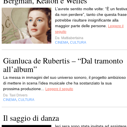
Bergman, Keaton e Welles
L’avrete sentito molte volte: “È un festiva
da non perdere”, tanto che questa frase
potrebbe risultare insignificante alla
maggior parte delle persone.
Leggere il
seguito
Da
Mattiabertaina
CINEMA
CULTURA
,
Gianluca de Rubertis – “Dal tramonto
all’album”
La messa in immagini del suo universo sonoro, il progetto ambizioso
di mettere in scena l’idea musicale che ha sostanziato la sua
prossima produzione...
Leggere il seguito
Da
Taxi Drivers
CINEMA
CULTURA
,
Il saggio di danza
Ieri sera sono stata invitata ad assistere