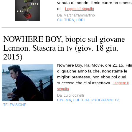
venuta al mondo, il mio cuore ha smess
di...
Leggere il seguito
Da
Martinaframmartino
CULTURA
LIBRI
,
NOWHERE BOY, biopic sul giovane
Lennon. Stasera in tv (giov. 18 giu.
2015)
Nowhere Boy, Rai Movie, ore 21,15. Fil
di qualche anno fa che, nonostante le
migliori premesse, non ebbe poi quel
successo che ci si aspettava.
Leggere il
seguito
Da
Luigilocatelli
CINEMA
CULTURA
PROGRAMMI TV
,
,
,
TELEVISIONE