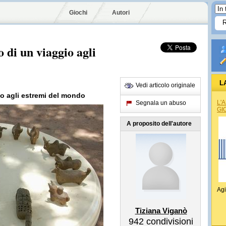
Giochi
Autori
 di un viaggio agli
L
Vedi articolo originale
io agli estremi del mondo
L'
Segnala un abuso
GI
A proposito dell'autore
Agi
Tiziana Viganò
942
condivisioni