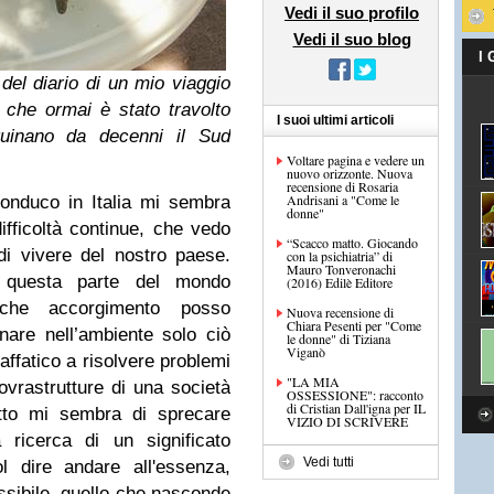
Vedi il suo profilo
Vedi il suo blog
I
 del diario di un mio viaggio
 che ormai è stato travolto
I suoi ultimi articoli
nguinano da decenni il Sud
Voltare pagina e vedere un
nuovo orizzonte. Nuova
recensione di Rosaria
Andrisani a "Come le
onduco in Italia mi sembra
donne"
ifficoltà continue, che vedo
“Scacco matto. Giocando
di vivere del nostro paese.
con la psichiatria” di
Mauro Tonveronachi
re questa parte del mondo
(2016) Edilè Editore
che accorgimento posso
Nuova recensione di
Chiara Pesenti per "Come
nare nell’ambiente solo ciò
le donne" di Tiziana
Viganò
affatico a risolvere problemi
"LA MIA
vrastrutture di una società
OSSESSIONE": racconto
di Cristian Dall'igna per IL
utto mi sembra di sprecare
VIZIO DI SCRIVERE
 ricerca di un significato
Vedi tutti
 dire andare all'essenza,
ossibile, quello che nasconde