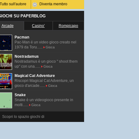
Tutto sull'autore
Diventa membro
 GIOCHI SU PAPERBLOG
Arcade
Casino'
Rompicapo
Pacman
Pac-Man é un video gioco creato nel
1979 da Toru......
Gioca
Nostradamus
Nostradamus è un gioco " shoot them
up" con una......
Gioca
Magical Cat Adventure
Riscopri Magical Cat Adventure, un
gioco d'arcade......
Gioca
Snake
Snake è un videogioco presente in
molti......
Gioca
Scopri lo spazio giochi di