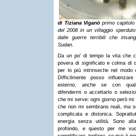
di Tiziana Viganò
primo capitolo
del 2008 in un villaggio sperduto
dalle guerre terribili che insa
Sudan.
Da un po' di tempo la vita che c
povera di significato e colma di d
per lo più intrinseche nel modo 
Difficilmente posso influenza
esterno, anche se con qual
difendermi o accettarlo o selezio
che mi serve: ogni giorno però mi 
che non mi sembrano reali, ma so
complicata e distonica. Sopratt
energia senza utilità.
Sono alla
profondo, e questo per me vuol
semplificare, togliere, se mai è p