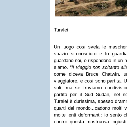
Turalei
Un luogo così svela le masche
spazio sconosciuto e lo guardi
guardano noi, e rispondono in un m
siamo.
“Il viaggio non soltanto al
come diceva Bruce Chatwin, un 
viaggiatore, e così sono partita.
U
soli, ma se troviamo condivisi
partita per il Sud Sudan, nel 
Turalei è durissima, spesso dramm
quarti del mondo...cadono molti v
molte lenti deformanti: io sento 
contro questa mostruosa ingiusti