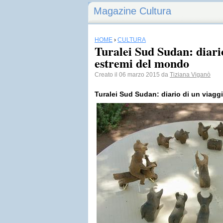
Magazine Cultura
HOME
›
CULTURA
Turalei Sud Sudan: diario
estremi del mondo
Creato il 06 marzo 2015 da
Tiziana Viganò
Turalei Sud Sudan: diario di un viagg