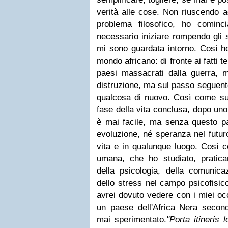
verità alle cose.
Non riuscendo a
problema filosofico, ho comin
necessario iniziare rompendo gli s
mi sono guardata intorno.
Così ho
mondo africano: di fronte ai fatti ter
paesi massacrati dalla guerra, m
distruzione, ma sul passo seguente
qualcosa di nuovo. Così come s
fase della vita conclusa, dopo un
è mai facile, ma senza questo pa
evoluzione, né speranza nel futur
vita e in qualunque luogo. Così 
umana, che ho studiato, pratican
della psicologia, della comunic
dello stress nel campo psicofisic
avrei dovuto vedere con i miei occ
un paese dell'Africa Nera seco
mai sperimentato.
"Porta itineris 