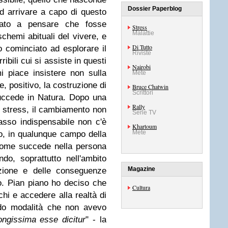
Dossier Paperblog
d arrivare a capo di questo
ciato a pensare che fosse
Stress
Malattie
chemi abituali del vivere, e
Di Tutto
 cominciato ad esplorare il
Riviste
ribili cui si assiste in questi
Nairobi
i piace insistere non sulla
Mete
, positivo, la costruzione di
Bruce Chatwin
Scrittori
uccede in Natura.
Dopo una
Rally
o stress, il cambiamento non
Serie TV
sso indispensabile non c'è
Khartoum
Mete
o, in qualunque campo della
come succede nella persona
do, soprattutto nell'ambito
Magazine
azione e delle conseguenze
o.
Pian piano ho deciso che
Cultura
hi e accedere alla realtà di
ndo modalità che non avevo
longissima esse dicitur
" - la