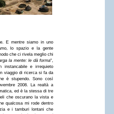
re. E mentre siamo in uno
amo, lo spazio e la gente
odo che ci rivela meglio chi
larga la mente: le dà forma
”,
instancabile e irrequieto
n viaggio di ricerca si fa da
one è stupendo.
Sono così
novembre 2008. La realtà a
atica, ed è la stessa di tre
eli che oscurano la vista e
che qualcosa mi rode dentro
zia e i tamburi lontani che