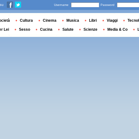
 su
Username
Password
ocietà
Cultura
Cinema
Musica
Libri
Viaggi
Tecnol
er Lei
Sesso
Cucina
Salute
Scienze
Media & Co