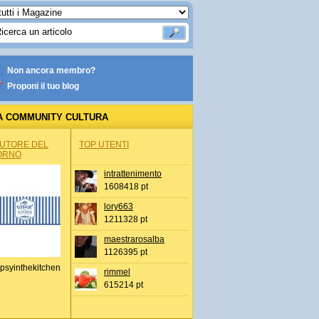
Non ancora membro?
Proponi il tuo blog
A COMMUNITY CULTURA
AUTORE DEL
TOP UTENTI
ORNO
intrattenimento
1608418 pt
lory663
1211328 pt
maestrarosalba
1126395 pt
psyinthekitchen
rimmel
615214 pt