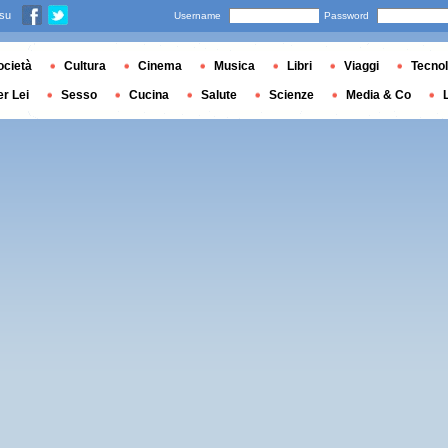
 su
Username
Password
ocietà
Cultura
Cinema
Musica
Libri
Viaggi
Tecnol
er Lei
Sesso
Cucina
Salute
Scienze
Media & Co