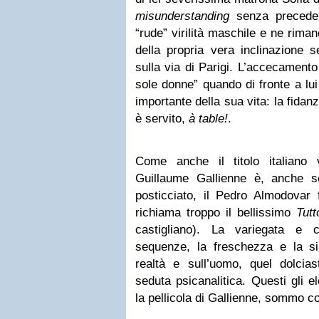
misunderstanding
senza precedent
“rude” virilità maschile e ne rima
della propria vera inclinazione 
sulla via di Parigi. L’accecamento
sole donne” quando di fronte a lu
importante della sua vita: la fidan
è servito,
à table!
.
Come anche il titolo italiano 
Guillaume Gallienne è, anche 
posticciato, il Pedro Almodovar 
richiama troppo il bellissimo
Tut
castigliano). La variegata e 
sequenze, la freschezza e la si
realtà e sull’uomo, quel dolcia
seduta psicanalitica. Questi gli 
la pellicola di Gallienne, sommo 