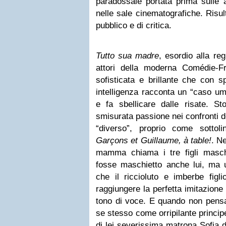
paradossale portata prima sulle 
nelle sale cinematografiche. Risu
pubblico e di critica.
Tutto sua madre
, esordio alla re
attori della moderna Comédie-
sofisticata e brillante che con s
intelligenza racconta un “caso u
e fa sbellicare dalle risate. St
smisurata passione nei confronti d
“diverso”, proprio come sottoli
Garçons et Guillaume, à table!
. Ne
mamma chiama i tre figli masc
fosse maschietto anche lui, ma 
che il riccioluto e imberbe figli
raggiungere la perfetta imitazione 
tono di voce. E quando non pensa
se stesso come orripilante princip
di lei severissima matrona Sofia d