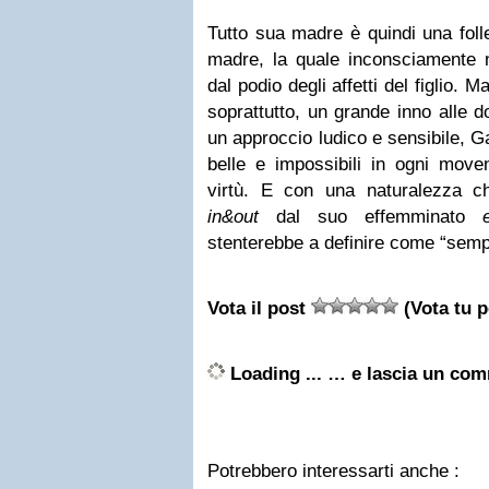
Tutto sua madre è quindi una foll
madre, la quale inconsciamente
dal podio degli affetti del figlio. 
soprattutto, un grande inno alle d
un approccio ludico e sensibile, Ga
belle e impossibili in ogni move
virtù. E con una naturalezza che
in&out
dal suo effemminato
stenterebbe a definire come “semp
Vota il post
(Vota tu p
Loading ...
… e lascia un com
Potrebbero interessarti anche :