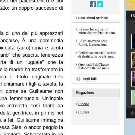
assi del palcoscenico e poi
ltato: un doppio successo di
I
I suoi ultimi articoli
La macchinazione: in
morte del profeta Pasolini
gia di uno dei più apprezzati
Française, è una commedia
Lo chiamavano Jeeg
Robot, la recensione
piccata (auto)ironia e acuta
Perfetti sconosciuti: tartare
mano” che suscita tenerezza
di (finti) amici e altri guai
oria di un “uguale” che la
Quo vado? di Checco
Zalone: l’Italia è nuda
ella madre ha trasformato in
nea il titolo originale
Les
Vedi tutti
l chiamare i figli a tavola, la
hi come se Guillaume non
Magazines
una femminuccia. Un’indole
Cinema
olo introietta così tanto da
Cultura
della genitrice, in primis nel
 a lei, Guillaume immagina
essa Sissi o ancor peggio la
i Baviera. Schiacciato in un