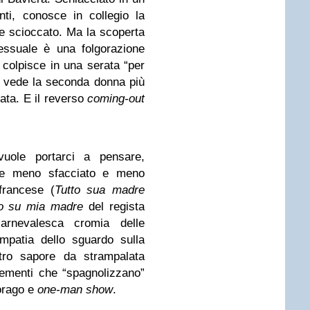
i, conosce in collegio la
ne scioccato. Ma la scoperta
sessuale è una folgorazione
 colpisce in una serata “per
i vede la seconda donna più
zata. E il reverso
coming-out
vuole portarci a pensare,
se meno sfacciato e meno
francese (
Tutto sua madre
to su mia madre
del regista
carnevalesca cromia delle
mpatia dello sguardo sulla
stro sapore da strampalata
elementi che “spagnolizzano”
corago e
one-man show
.