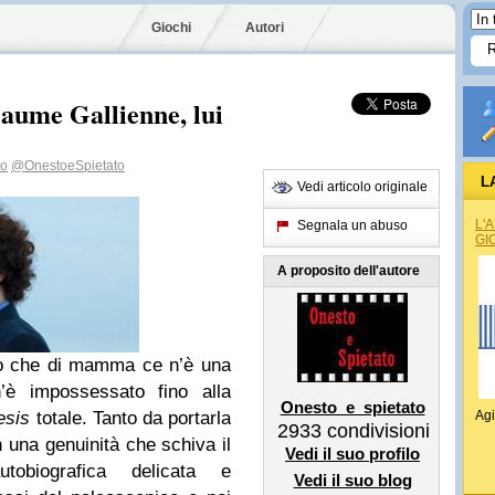
Giochi
Autori
aume Gallienne, lui
to
@OnestoeSpietato
L
Vedi articolo originale
L'
Segnala un abuso
GI
A proposito dell'autore
ero che di mamma ce n’è una
’è impossessato fino alla
Onesto_e_spietato
esis
totale. Tanto da portarla
Agi
2933
condivisioni
 una genuinità che schiva il
Vedi il suo profilo
tobiografica delicata e
Vedi il suo blog