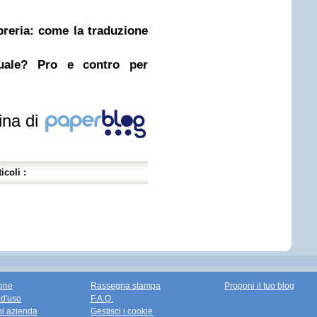
ibreria: come la traduzione
nuale? Pro e contro per
ina di
icoli :
one
Rassegna stampa
Proponi il tuo blog
 d'uso
F.A.Q.
ni azienda
Gestisci i cookie