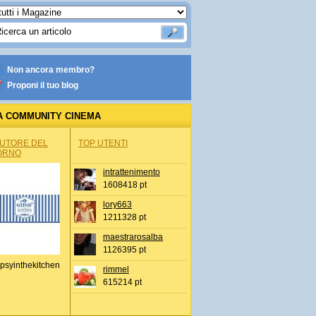
Non ancora membro?
Proponi il tuo blog
A COMMUNITY CINEMA
AUTORE DEL
TOP UTENTI
ORNO
intrattenimento
1608418 pt
lory663
1211328 pt
maestrarosalba
1126395 pt
psyinthekitchen
rimmel
615214 pt