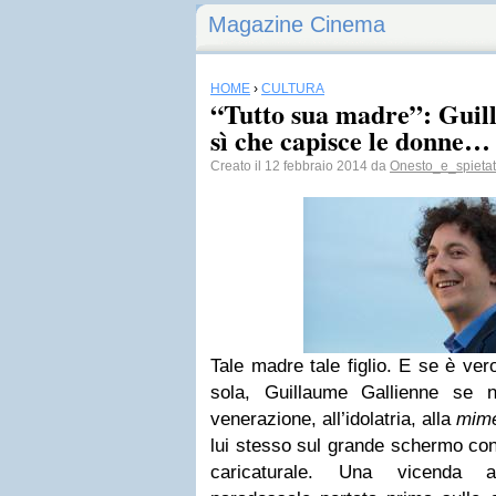
Magazine Cinema
HOME
›
CULTURA
“Tutto sua madre”: Guill
sì che capisce le donne…
Creato il 12 febbraio 2014 da
Onesto_e_spieta
Tale madre tale figlio. E se è v
sola, Guillaume Gallienne se n
venerazione, all’idolatria, alla
mim
lui stesso sul grande schermo con
caricaturale. Una vicenda au