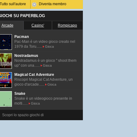
Tutto sull'autore
Diventa membro
 GIOCHI SU PAPERBLOG
Arcade
Casino'
Rompicapo
Pacman
Pac-Man é un video gioco creato nel
1979 da Toru......
Gioca
Nostradamus
Nostradamus è un gioco " shoot them
up" con una......
Gioca
Magical Cat Adventure
Riscopri Magical Cat Adventure, un
gioco d'arcade......
Gioca
Snake
Snake è un videogioco presente in
molti......
Gioca
Scopri lo spazio giochi di