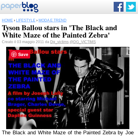
HOME
›
LIFESTYLE
›
MODA E TREND
Tyson Ballou stars in 'The Black and
White Maze of the Painted Zebra'
Creato il 03 maggio 2011 da
Dg_victims
@DG_VICTIMS
Save
The Black and White Maze of the Painted Zebra by Joe