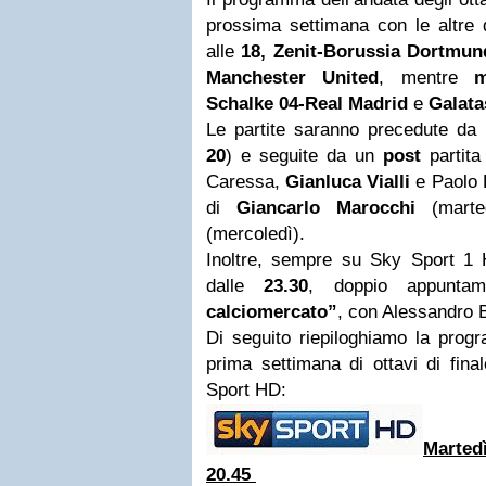
prossima settimana con le altre q
alle
18, Zenit-Borussia
Dortmun
Manchester United
, mentre
m
Schalke 04-Real Madrid
e
Galata
Le partite saranno precedute d
20
) e seguite da un
post
partita
Caressa,
Gianluca Vialli
e Paolo R
di
Giancarlo Marocchi
(mart
(mercoledì).
Inoltre, sempre su Sky Sport 1
dalle
23.30
, doppio appunt
calciomercato”
, con Alessandro 
Di seguito riepiloghiamo la progr
prima settimana di ottavi di fina
Sport HD:
Marted
20.45