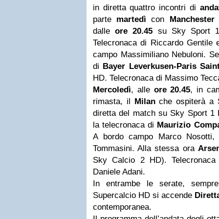
in diretta quattro incontri di
and
parte
martedì
con
Manchester
C
dalle
ore 20.45
su Sky Sport 
Telecronaca di Riccardo Gentile
campo Massimiliano Nebuloni. S
di
Bayer Leverkusen-Paris Sai
HD. Telecronaca di Massimo Tec
Mercoledì
, alle
ore 20.45
, in ca
rimasta, il
Milan
che ospiterà a 
diretta del match su Sky Sport 1
la telecronaca di
Maurizio Comp
A bordo campo Marco Nosotti,
Tommasini. Alla stessa ora
Arse
Sky Calcio 2 HD). Telecronaca
Daniele Adani.
In entrambe le serate, sempr
Supercalcio HD si accende
Dirett
contemporanea.
Il programma dell’andata degli otta