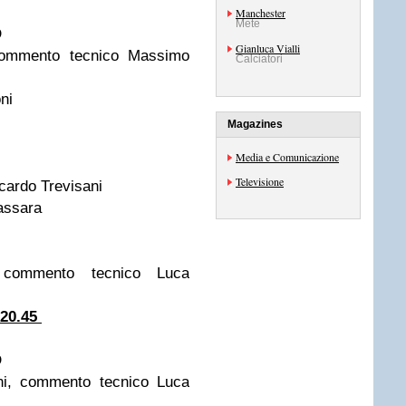
Manchester
Mete
D
Gianluca Vialli
 commento tecnico Massimo
Calciatori
ni
Magazines
Media e Comunicazione
i
Televisione
cardo Trevisani
assara
 commento tecnico Luca
 20.45
D
ni, commento tecnico Luca