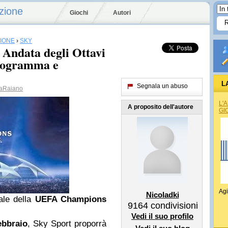
zione
Giochi
Autori
SIONE
›
SKY
Andata degli Ottavi
Programma e
L
Segnala un abuso
aRaiano
L'
A proposito dell'autore
GI
Agi
Nicoladki
ale della
UEFA Champions
9164
condivisioni
Vedi il suo profilo
ebbraio
, Sky Sport proporrà