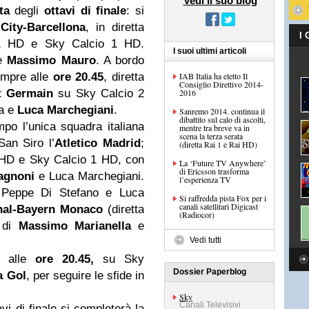
Vedi il suo blog
ata
degli
ottavi di finale
: si
ity-Barcellona
, in diretta
I
1 HD e Sky Calcio 1 HD.
I suoi ultimi articoli
 e
Massimo Mauro
. A bordo
empre alle
ore 20.45
, diretta
IAB Italia ha eletto Il
Consiglio Direttivo 2014-
nt Germain
su Sky Calcio 2
2016
ca e
Luca Marchegiani
.
Sanremo 2014. continua il
dibattito sul calo di ascolti,
mpo l’unica squadra italiana
mentre tra breve va in
scena la terza serata
San Siro l’
Atletico Madrid
;
(diretta Rai 1 e Rai HD)
 HD e Sky Calcio 1 HD, con
La ‘Future TV Anywhere’
di Ericsson trasforma
agnoni
e Luca Marchegiani.
l’esperienza TV
 Peppe Di Stefano e Luca
Si raffredda pista Fox per i
canali satellitari Digicast
nal-Bayern Monaco
(diretta
(Radiocor)
 di
Massimo Marianella
e
Vedi tutti
e alle
ore 20.45,
su Sky
Dossier Paperblog
a Gol
, per seguire le sfide in
Sky
Canali Televisivi
vi di finale si completerà la