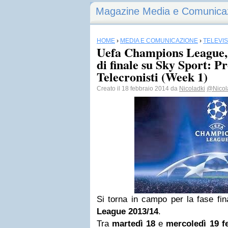
Magazine Media e Comunica
HOME
›
MEDIA E COMUNICAZIONE
›
TELEVI
Uefa Champions League, 
di finale su Sky Sport: 
Telecronisti (Week 1)
Creato il 18 febbraio 2014 da
Nicoladki
@Nicol
Si torna in campo per la fase fin
League 2013/14
.
Tra
martedì 18
e
mercoledì 19 f