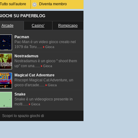
Tutto sull'autore
Diventa membro
 GIOCHI SU PAPERBLOG
Arcade
Casino'
Rompicapo
Pacman
Pac-Man é un video gioco creato nel
1979 da Toru......
Gioca
Nostradamus
Nostradamus è un gioco " shoot them
up" con una......
Gioca
Magical Cat Adventure
Riscopri Magical Cat Adventure, un
gioco d'arcade......
Gioca
Snake
Snake è un videogioco presente in
molti......
Gioca
Scopri lo spazio giochi di