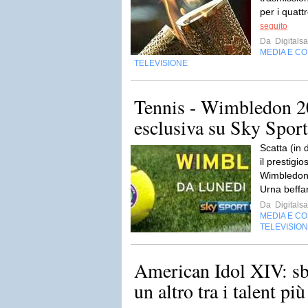
per i quatt
seguito
Da
Digitalsa
MEDIA E C
TELEVISIONE
Tennis - Wimbledon 20
esclusiva su Sky Sport
Scatta (in 
il prestigi
Wimbledon c
Urna beffar
Da
Digitalsa
MEDIA E C
TELEVISIO
American Idol XIV: s
un altro tra i talent p