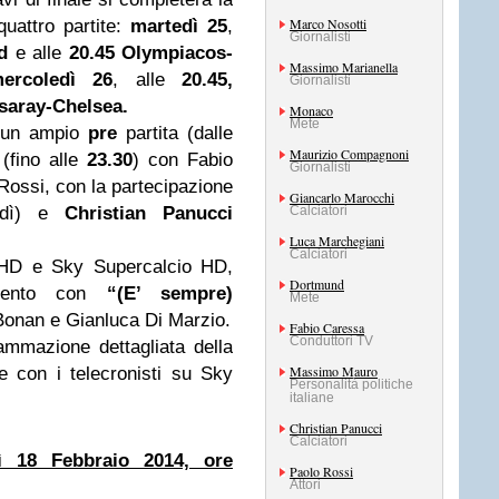
Marco Nosotti
uattro partite:
martedì 25
,
Giornalisti
d
e alle
20.45 Olympiacos-
Massimo Marianella
ercoledì 26
, alle
20.45,
Giornalisti
saray-Chelsea.
Monaco
Mete
a un ampio
pre
partita (dalle
Maurizio Compagnoni
 (fino alle
23.30
) con Fabio
Giornalisti
ossi, con la partecipazione
Giancarlo Marocchi
edì) e
Christian Panucci
Calciatori
Luca Marchegiani
Calciatori
 HD e Sky Supercalcio HD,
Dortmund
amento con
“(E’ sempre)
Mete
Bonan e Gianluca Di Marzio.
Fabio Caressa
Conduttori TV
ammazione dettagliata della
Massimo Mauro
le con i telecronisti su Sky
Personalità politiche
italiane
Christian Panucci
Calciatori
ì 18 Febbraio 2014, ore
Paolo Rossi
Attori