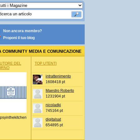
Non ancora membro?
Proponi il tuo blog
A COMMUNITY MEDIA E COMUNICAZIONE
AUTORE DEL
TOP UTENTI
ORNO
intrattenimento
1608418 pt
Maestro Roberto
1231904 pt
nicoladki
745164 pt
psyinthekitchen
digitalsat
654895 pt