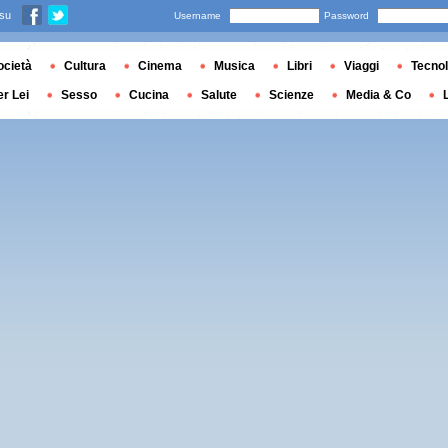
 su
Username
Password
ocietà
Cultura
Cinema
Musica
Libri
Viaggi
Tecnol
er Lei
Sesso
Cucina
Salute
Scienze
Media & Co