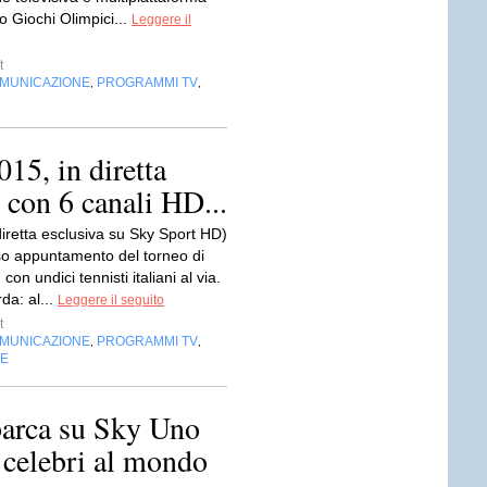
ro Giochi Olimpici...
Leggere il
t
OMUNICAZIONE
PROGRAMMI TV
,
,
15, in diretta
 con 6 canali HD...
diretta esclusiva su Sky Sport HD)
oso appuntamento del torneo di
on undici tennisti italiani al via.
da: al...
Leggere il seguito
t
OMUNICAZIONE
PROGRAMMI TV
,
,
NE
barca su Sky Uno
iù celebri al mondo