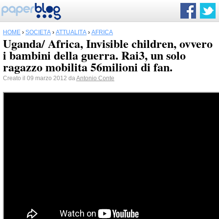
HOME
›
SOCIETÀ
›
ATTUALITÀ
›
AFRICA
Uganda/ Africa, Invisible children, ovvero
i bambini della guerra. Rai3, un solo
ragazzo mobilita 56milioni di fan.
Creato il 09 marzo 2012 da
Antonio Conte