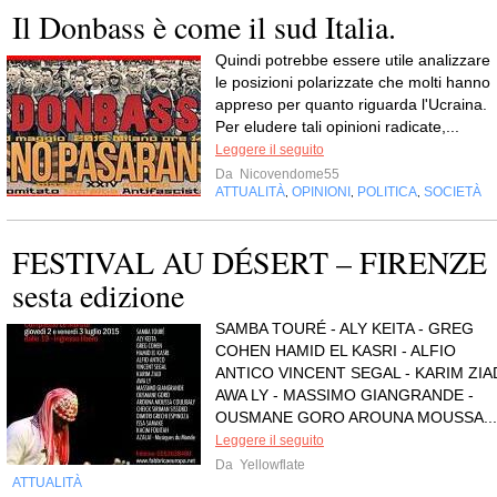
Il Donbass è come il sud Italia.
Quindi potrebbe essere utile analizzare
le posizioni polarizzate che molti hanno
appreso per quanto riguarda l'Ucraina.
Per eludere tali opinioni radicate,...
Leggere il seguito
Da
Nicovendome55
ATTUALITÀ
OPINIONI
POLITICA
SOCIETÀ
,
,
,
FESTIVAL AU DÉSERT – FIRENZE
sesta edizione
SAMBA TOURÉ - ALY KEITA - GREG
COHEN HAMID EL KASRI - ALFIO
ANTICO VINCENT SEGAL - KARIM ZIA
AWA LY - MASSIMO GIANGRANDE -
OUSMANE GORO AROUNA MOUSSA...
Leggere il seguito
Da
Yellowflate
ATTUALITÀ