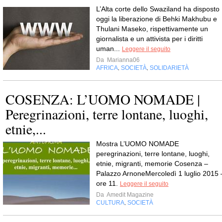
L’Alta corte dello Swaziland ha disposto
oggi la liberazione di Behki Makhubu e
Thulani Maseko, rispettivamente un
giornalista e un attivista per i diritti
uman...
Leggere il seguito
Da
Marianna06
AFRICA
SOCIETÀ
SOLIDARIETÀ
,
,
COSENZA: L’UOMO NOMADE |
Peregrinazioni, terre lontane, luoghi,
etnie,...
Mostra L’UOMO NOMADE
peregrinazioni, terre lontane, luoghi,
etnie, migranti, memorie Cosenza –
Palazzo ArnoneMercoledì 1 luglio 2015 
ore 11.
Leggere il seguito
Da
Amedit Magazine
CULTURA
SOCIETÀ
,