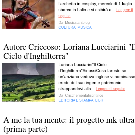
l’archetto in cosplay, mercoledì 1 luglio
sbarca in Italia e si esibirà a...
Leggere il
seguito
Da
Musicstarsblog
CULTURA
MUSICA
,
Autore Criccoso: Loriana Lucciarini "I
Cielo d'Inghilterra"
Loriana Lucciarini"Il Cielo
d'Inghilterra"SinossiCosa fareste se
un'anziana vedova inglese vi nominass
erede del suo ingente patrimonio,
strappandovi alla...
Leggere il seguito
Da
Cricchementaliscrittrice
EDITORIA E STAMPA
LIBRI
,
A me la tua mente: il progetto mk ultra
(prima parte)