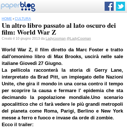
HOME
›
CULTURA
Un altro libro passato al lato oscuro dei
film: World War Z
Creato il 10 giugno 2013 da
Ladycooman
@LadyCooman
World War Z, il film diretto da Marc Foster e tratto
dall'omonimo libro di Max Brooks, uscirà nelle sale
italiane Giovedì 27 Giugno.
La pellicola racconterà la storia di Gerry Lane,
interpretato da Brad Pitt, un impiegato delle Nazioni
Unite, che gira il mondo in una corsa contro il tempo
per scoprire la causa e fermare l' epidemia che sta
decimando la popolazione mondiale.
Uno scenario
apocalittico che ci farà vedere le più grandi metropoli
del pianeta come Roma, Parigi,
Berlino
e New York
messe a ferro e fuoco e invase da orde di zombie.
Ecco il trailer: