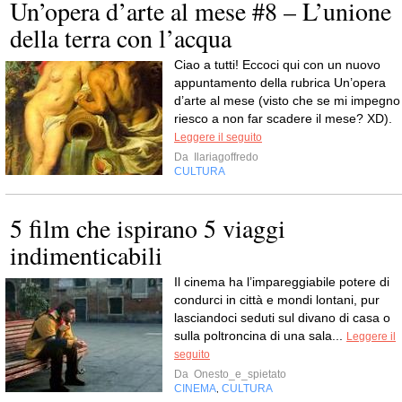
Un’opera d’arte al mese #8 – L’unione
della terra con l’acqua
Ciao a tutti! Eccoci qui con un nuovo
appuntamento della rubrica Un’opera
d’arte al mese (visto che se mi impegno
riesco a non far scadere il mese? XD).
Leggere il seguito
Da
Ilariagoffredo
CULTURA
5 film che ispirano 5 viaggi
indimenticabili
Il cinema ha l’impareggiabile potere di
condurci in città e mondi lontani, pur
lasciandoci seduti sul divano di casa o
sulla poltroncina di una sala...
Leggere il
seguito
Da
Onesto_e_spietato
CINEMA
CULTURA
,