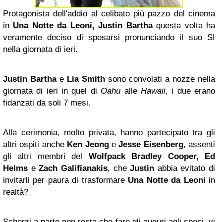
Protagonista dell'addio al celibato più pazzo del cinema
in
Una Notte da Leoni, Justin Bartha
questa volta ha
veramente deciso di sposarsi pronunciando il suo SI
nella giornata di ieri.
Justin Bartha
e
Lia Smith
sono convolati a nozze nella
giornata di ieri in quel di
Oahu
alle
Hawaii
, i due erano
fidanzati da soli 7 mesi.
Alla cerimonia, molto privata, hanno partecipato tra gli
altri ospiti anche
Ken Jeong
e
Jesse Eisenberg
, assenti
gli altri membri del
Wolfpack Bradley Cooper, Ed
Helms
e
Zach Galifianakis
, che
Justin
abbia evitato di
invitarli per paura di trasformare
Una Notte da Leoni
in
realtà?
Scherzi a parte non resta che fare gli auguri agli sposi, vi