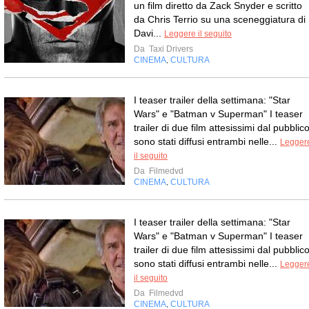
un film diretto da Zack Snyder e scritto
da Chris Terrio su una sceneggiatura di
Davi...
Leggere il seguito
Da
Taxi Drivers
CINEMA
CULTURA
,
I teaser trailer della settimana: "Star
Wars" e "Batman v Superman" I teaser
trailer di due film attesissimi dal pubblic
sono stati diffusi entrambi nelle...
Legger
il seguito
Da
Filmedvd
CINEMA
CULTURA
,
I teaser trailer della settimana: "Star
Wars" e "Batman v Superman" I teaser
trailer di due film attesissimi dal pubblic
sono stati diffusi entrambi nelle...
Legger
il seguito
Da
Filmedvd
CINEMA
CULTURA
,