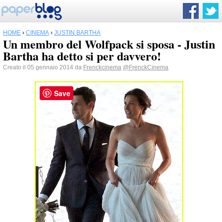
HOME
›
CINEMA
›
JUSTIN BARTHA
Un membro del Wolfpack si sposa - Justin
Bartha ha detto si per davvero!
Creato il 05 gennaio 2014 da
Frenckcinema
@FrenckCinema
Save