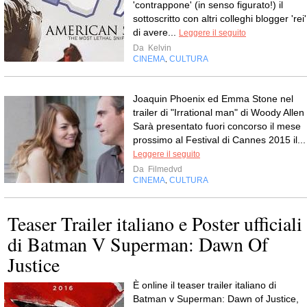
'contrappone' (in senso figurato!) il
sottoscritto con altri colleghi blogger 'rei'
di avere...
Leggere il seguito
Da
Kelvin
CINEMA
CULTURA
,
Joaquin Phoenix ed Emma Stone nel
trailer di "Irrational man" di Woody Allen
Sarà presentato fuori concorso il mese
prossimo al Festival di Cannes 2015 il...
Leggere il seguito
Da
Filmedvd
CINEMA
CULTURA
,
Teaser Trailer italiano e Poster ufficiali
di Batman V Superman: Dawn Of
Justice
È online il teaser trailer italiano di
Batman v Superman: Dawn of Justice,