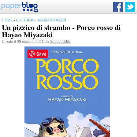
HOME
›
CULTURA
›
HAYAO MIYAZAKI
Un pizzico di strambo - Porco rosso di
Hayao Miyazaki
Creato il 09 maggio 2011 da
Spaceoddity
Save