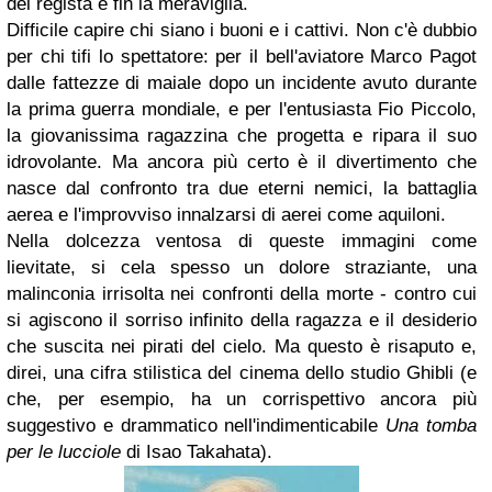
del regista è fin la meraviglia.
Difficile capire chi siano i buoni e i cattivi. Non c'è dubbio
per chi tifi lo spettatore: per il bell'aviatore Marco Pagot
dalle fattezze di maiale dopo un incidente avuto durante
la prima guerra mondiale, e per l'entusiasta Fio Piccolo,
la giovanissima ragazzina che progetta e ripara il suo
idrovolante. Ma ancora più certo è il divertimento che
nasce dal confronto tra due eterni nemici, la battaglia
aerea e l'improvviso innalzarsi di aerei come aquiloni.
Nella dolcezza ventosa di queste immagini come
lievitate, si cela spesso un dolore straziante, una
malinconia irrisolta nei confronti della morte - contro cui
si agiscono il sorriso infinito della ragazza e il desiderio
che suscita nei pirati del cielo. Ma questo è risaputo e,
direi, una cifra stilistica del cinema dello studio Ghibli (e
che, per esempio, ha un corrispettivo ancora più
suggestivo e drammatico nell'indimenticabile
Una tomba
per le lucciole
di Isao Takahata).