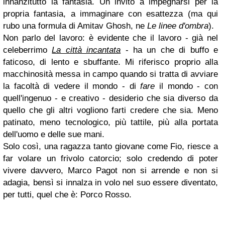
innanzitutto la fantasia. Un invito a impegnarsi per la
propria fantasia, a immaginare con esattezza (ma qui
rubo una formula di Amitav Ghosh, ne
Le linee d'ombra
).
Non parlo del lavoro: è evidente che il lavoro - già nel
celeberrimo
La città incantata
- ha un che di buffo e
faticoso, di lento e sbuffante. Mi riferisco proprio alla
macchinosità messa in campo quando si tratta di avviare
la facoltà di vedere il mondo - di
fare
il mondo - con
quell'ingenuo - e creativo - desiderio che sia diverso da
quello che gli altri vogliono farti credere che sia. Meno
patinato, meno tecnologico, più tattile, più alla portata
dell'uomo e delle sue mani.
Solo così, una ragazza tanto giovane come Fio, riesce a
far volare un frivolo catorcio; solo credendo di poter
vivere davvero, Marco Pagot non si arrende e non si
adagia, bensì si innalza in volo nel suo essere diventato,
per tutti, quel che è: Porco Rosso.