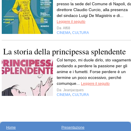
presso la sede del Comune di Napoli, da
direttore Claudio Curcio, alla presenza
del sindaco Luigi De Magistris e di...
Leggere il seguito
Da
Af68
CINEMA
CULTURA
,
La storia della principessa splendente
Col tempo, mi duole dirlo, sto vagament
andando a perdere la passione per gli
anime e i fumetti. Forse perdere è un
termine un poco eccessivo, perché
comunque...
Leggere il seguito
Da
Jeanjacques
CINEMA
CULTURA
,
Home
Presentazione