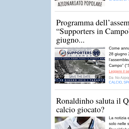
Programma dell’assem
“Supporters in Campo”
giugno...
Come annunc
28 giugno 2
l’assemble
Campo” (“Si
Leggere il s
Da
No Azpo
CALCIO
SP
,
Ronaldinho saluta il Q
calcio giocato?
La notizia 
solo nelle 