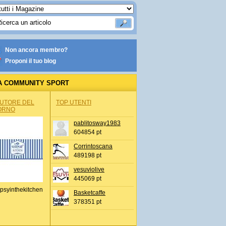
Non ancora membro?
Proponi il tuo blog
A COMMUNITY SPORT
AUTORE DEL
TOP UTENTI
ORNO
pablitosway1983
604854 pt
Corrintoscana
489198 pt
vesuviolive
445069 pt
psyinthekitchen
Basketcaffe
378351 pt