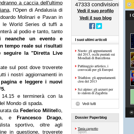
ndranno a caccia dell'ultimo
47333
condivisioni
iana
, l'Open di Andalusia di
Vedi il suo profilo
I
Edoardo Molinari e Pavan in
Vedi il suo blog
, le World Series di tuffi a
terà al podio e tanto, tanto
vi neanche un evento e
I suoi ultimi articoli
n tempo reale sui risultati
Nuoto: gli appuntamenti
e seguire la "Diretta Live
del 2013, occhi puntati sui
Mondiali di Barcellona
Pattinaggio artistico, i
cate sul post dove troverete
convocati per gli Europei
utti i nostri aggiornamenti in
Triathlon: gli appuntamenti
clou del 2013
 pagina e leggere i nuovi
F5.
Sci alpino: gli azzurri per
lo slalom di Zagabria
e 14.15 e terminerà con la
del Mondo di spada.
Vedi tutti
curata da
Federico Militel
lo,
urra, e
Francesco Drago
,
Dossier Paperblog
lista sportivo, oltre agli
Tania cagnotto
ine in questione, troverete
Sport