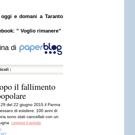
 oggi e domani a Taranto
cebook: ” Voglio rimanere”
ina di
icoli :
opo il fallimento
popolare
6.29 del 22 giugno 2015 il Parma
essaro di esistere: 100 anni di
oria sono stati cancellati con un
pugna.
Leggere il seguito
p
ORT