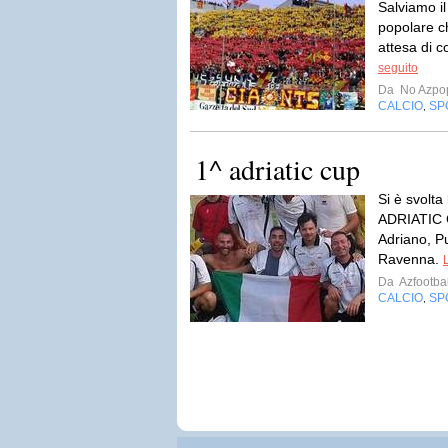
Salviamo il
popolare ch
attesa di c
seguito
Da
No Azpo
CALCIO
SP
,
1^ adriatic cup
Si è svolta
ADRIATIC C
Adriano, P
Ravenna.
Da
Azfootba
CALCIO
SP
,