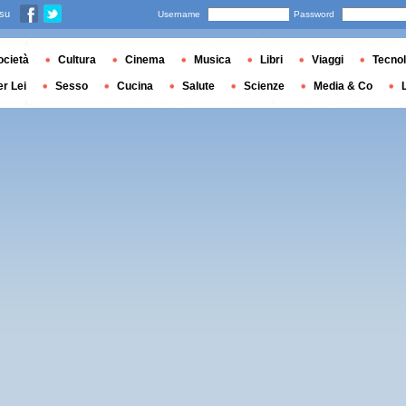
 su
Username
Password
ocietà
Cultura
Cinema
Musica
Libri
Viaggi
Tecnol
er Lei
Sesso
Cucina
Salute
Scienze
Media & Co