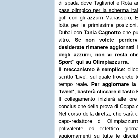
di spada dove Tagliariol e Rota a
pass olimpico per la scherma ital
golf con gli azzurri Manassero, 
lotta per le primissime posizioni
Dubai con
Tania Cagnotto
che pun
altro.
Se non volete perder
desiderate rimanere aggiornati i
degli azzurri, non vi resta ch
Sport" qui su Olimpiazzurra.
Il meccanismo è semplice:
clic
scritto 'Live', sul quale troverete t
tempo reale.
Per aggiornare la
'tweet', basterà cliccare il tasto 
Il collegamento inizierà alle or
conclusione della prova di Coppa 
Nel corso della diretta, che sarà 
capo-redattore di Olimpiazz
polivalente ed eclettico giorna
aggiornamenti su tutte le discipl