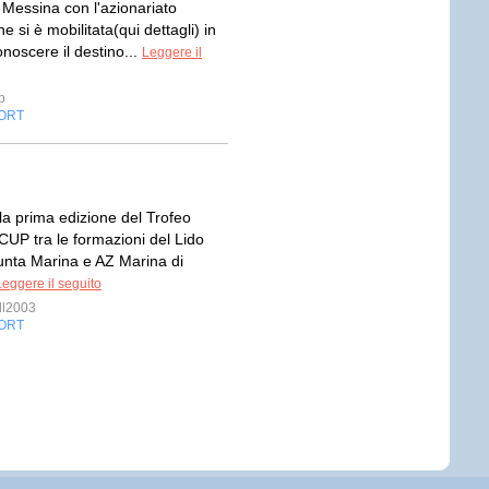
 Messina con l'azionariato
e si è mobilitata(qui dettagli) in
onoscere il destino...
Leggere il
p
ORT
 la prima edizione del Trofeo
UP tra le formazioni del Lido
unta Marina e AZ Marina di
Leggere il seguito
ll2003
ORT