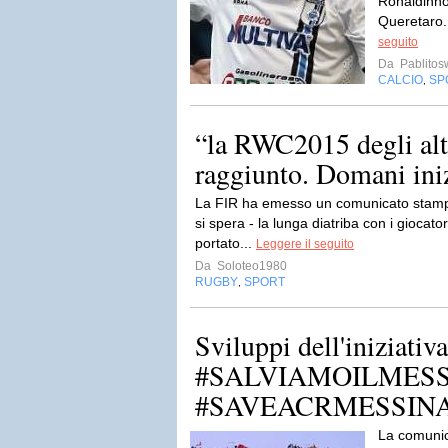
Ronaldinho 
Queretaro. 
seguito
Da
Pablito
CALCIO
SP
,
“la RWC2015 degli altr
raggiunto. Domani inizi
La FIR ha emesso un comunicato stampa 
si spera - la lunga diatriba con i giocat
portato...
Leggere il seguito
Da
Soloteo1980
RUGBY
SPORT
,
Sviluppi dell'iniziativa
#‎SALVIAMOILMES
‪#‎SAVEACRMESSIN
La comunic