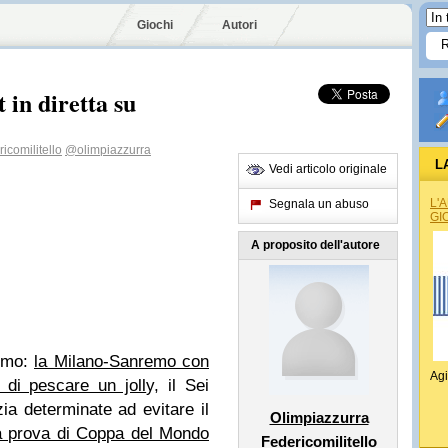
Giochi
Autori
 in diretta su
icomilitello
@olimpiazzurra
L
Vedi articolo originale
L'
Segnala un abuso
GI
A proposito dell'autore
simo:
la Milano-Sanremo con
Agi
 di pescare un joll
y, il Sei
ia determinate ad evitare il
Olimpiazzurra
a prova di Coppa del Mondo
Federicomilitello