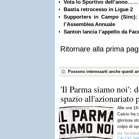
Vota lo Sportivo dell’anno……
Bastia retrocesso in Ligue 2
Supporters in Campo (Sinc):
l’Assemblea Annuale
Santon lancia l’appello da Fa
Ritornare alla prima pag
Possono interessarti anche questi art
'Il Parma siamo noi': d
spazio all'azionariato 
Alle ore 1
Calcio ha c
gloriosa st
colpo di s
Da
No Azpo
CALCIO
SP
,