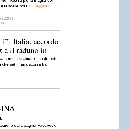
non vestirà più la maglia del
A rendere nota l...
Leggere il
sway1983
ORT
i”: Italia, accordo
a il raduno in...
con cui si chiude - finalmente,
ori che settimana scorsa ha
SINA
A
azione dalla pagina Facebook