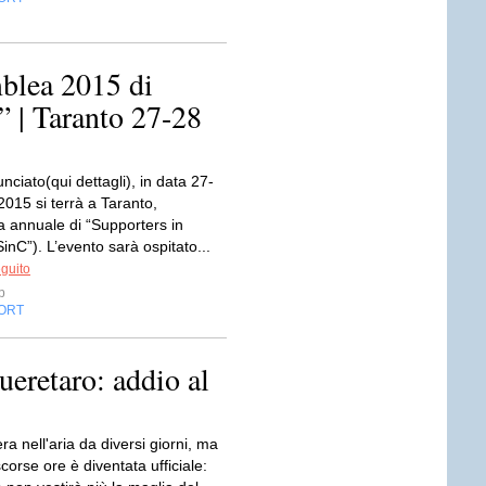
blea 2015 di
 | Taranto 27-28
iato(qui dettagli), in data 27-
015 si terrà a Taranto,
a annuale di “Supporters in
nC”). L’evento sarà ospitato...
eguito
p
ORT
ueretaro: addio al
era nell'aria da diversi giorni, ma
scorse ore è diventata ufficiale: