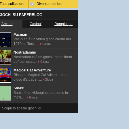
Tutto sull'autore
Diventa membro
 GIOCHI SU PAPERBLOG
Arcade
Casino'
Rompicapo
Pacman
Pac-Man é un video gioco creato nel
1979 da Toru......
Gioca
Nostradamus
Nostradamus è un gioco " shoot them
up" con una......
Gioca
Magical Cat Adventure
Riscopri Magical Cat Adventure, un
gioco d'arcade......
Gioca
Snake
Snake è un videogioco presente in
molti......
Gioca
Scopri lo spazio giochi di