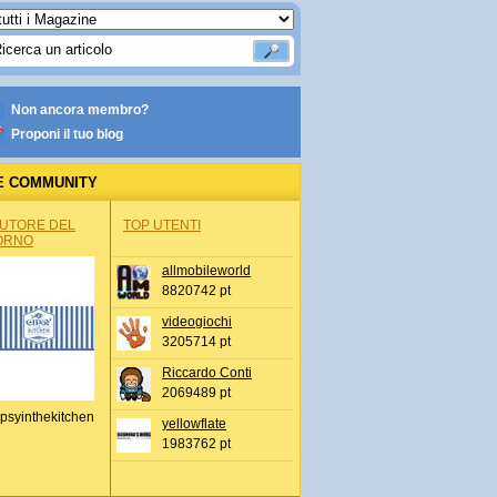
Non ancora membro?
Proponi il tuo blog
E COMMUNITY
AUTORE DEL
TOP UTENTI
ORNO
allmobileworld
8820742 pt
videogiochi
3205714 pt
Riccardo Conti
2069489 pt
psyinthekitchen
yellowflate
1983762 pt