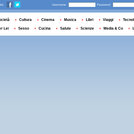
 su
Username
Password
ocietà
Cultura
Cinema
Musica
Libri
Viaggi
Tecnol
er Lei
Sesso
Cucina
Salute
Scienze
Media & Co