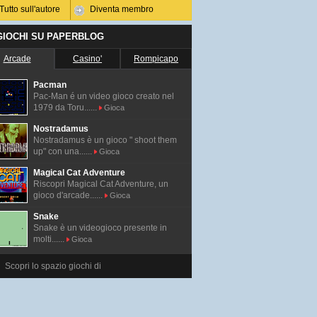
Tutto sull'autore
Diventa membro
 GIOCHI SU PAPERBLOG
Arcade
Casino'
Rompicapo
Pacman
Pac-Man é un video gioco creato nel
1979 da Toru......
Gioca
Nostradamus
Nostradamus è un gioco " shoot them
up" con una......
Gioca
Magical Cat Adventure
Riscopri Magical Cat Adventure, un
gioco d'arcade......
Gioca
Snake
Snake è un videogioco presente in
molti......
Gioca
Scopri lo spazio giochi di