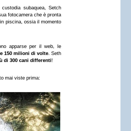
a custodia subaquea, Setch
 sua fotocamera che è pronta
i in piscina, ossia il momento
ono apparse per il web, le
re 150 milioni di volte
. Seth
ù di 300 cani differenti
!
to mai viste prima: