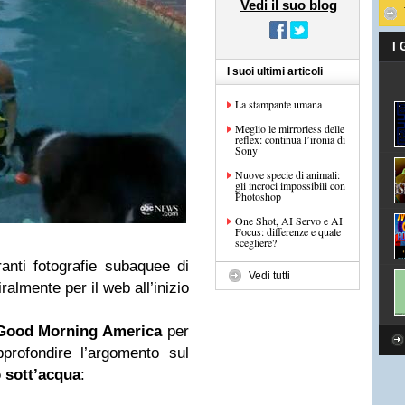
Vedi il suo blog
I
I suoi ultimi articoli
La stampante umana
Meglio le mirrorless delle
reflex: continua l’ironia di
Sony
Nuove specie di animali:
gli incroci impossibili con
Photoshop
One Shot, AI Servo e AI
Focus: differenze e quale
scegliere?
ranti fotografie subaquee di
Vedi tutti
ralmente per il web all’inizio
Good Morning America
per
profondire l’argomento sul
o sott’acqua
: