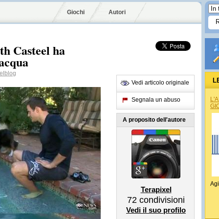
Giochi
Autori
th Casteel ha
 acqua
elblog
L
Vedi articolo originale
L'
Segnala un abuso
GI
A proposito dell'autore
Agi
Terapixel
72
condivisioni
Vedi il suo profilo