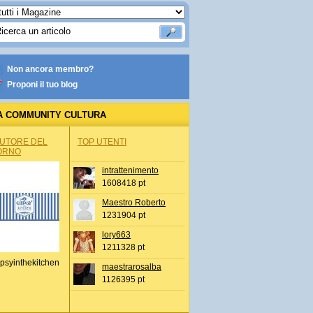
Non ancora membro?
Proponi il tuo blog
A COMMUNITY CULTURA
AUTORE DEL
TOP UTENTI
ORNO
intrattenimento
1608418 pt
Maestro Roberto
1231904 pt
lory663
1211328 pt
psyinthekitchen
maestrarosalba
1126395 pt