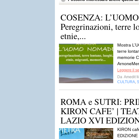
COSENZA: L’UOMO
Peregrinazioni, terre l
etnie,...
Mostra L’
terre lonta
memorie C
ArnoneMerc
Leggere il s
Da
Amedit 
CULTURA
,
ROMA e SUTRI: P
KIRON CAFE’ | TEA
LAZIO XVI EDIZIO
KIRON caf
EDIZIONE