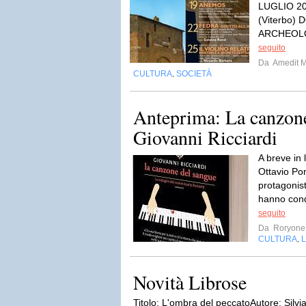
LUGLIO 2
(Viterbo)
ARCHEOLO
seguito
Da
Amedit 
CULTURA
SOCIETÀ
,
Anteprima: La canzone
Giovanni Ricciardi
A breve in 
Ottavio Pon
protagonis
hanno conqu
seguito
Da
Roryone
CULTURA
L
,
Novità Librose
Titolo: L'ombra del peccatoAutore: Silv