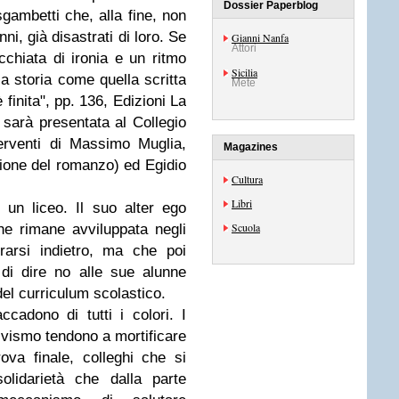
Dossier Paperblog
sgambetti che, alla fine, non
ni, già disastrati di loro. Se
Gianni Nanfa
Attori
chiata di ironia e un ritmo
Sicilia
la storia come quella scritta
Mete
finita", pp. 136, Edizioni La
 sarà presentata al Collegio
terventi di Massimo Muglia,
Magazines
zione del romanzo) ed Egidio
Cultura
Libri
un liceo. Il suo alter ego
Scuola
e rimane avviluppata negli
rarsi indietro, ma che poi
di dire no alle sue alunne
el curriculum scolastico.
cadono di tutti i colori. I
ivismo tendono a mortificare
prova finale, colleghi che si
olidarietà che dalla parte