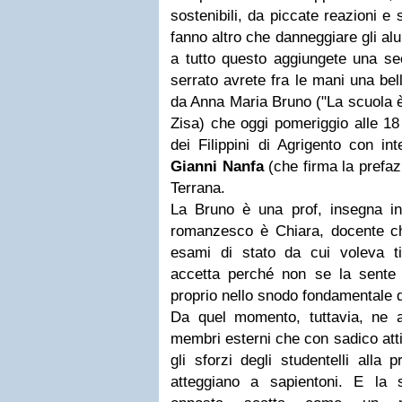
sostenibili, da piccate reazioni e 
fanno altro che danneggiare gli alun
a tutto questo aggiungete una sec
serrato avrete fra le mani una bel
da Anna Maria Bruno ("La scuola è 
Zisa) che oggi pomeriggio alle 18
dei Filippini di Agrigento con in
Gianni Nanfa
(che firma la prefa
Terrana.
La Bruno è una prof, insegna in 
romanzesco è Chiara, docente ch
esami di stato da cui voleva ti
accetta perché non se la sente 
proprio nello snodo fondamentale d
Da quel momento, tuttavia, ne ac
membri esterni che con sadico att
gli sforzi degli studentelli alla 
atteggiano a sapientoni. E la s