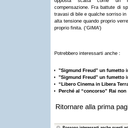
opposta scatta come un m
compensazione. Fra battute di spir
travasi di bile e qualche sorriso i
alta tensione quando proprio verr
proprio finita. (‘GIMA’)
Potrebbero interessarti anche :
"Sigmund Freud" un fumetto in
"Sigmund Freud" un fumetto in
“Libero Cinema in Libera Terra
Perché al “concorso” Rai non
Ritornare alla prima pag
Possono interessarti anche questi art