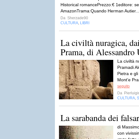
Historical romancePrezzo:€ 1editore: sel
AmazonTrama:Quando Herman Autier..
Da
Sherzade90
CULTURA
LIBRI
,
La civiltà nuragica, d
Prama, di Alessandro 
La civiltà 
Pramadi Al
Pietra e gl
Mont’e Pra
seguito
Da
Pierluig
CULTURA
S
,
La sarabanda dei falsar
di Massimo 
con vivissi