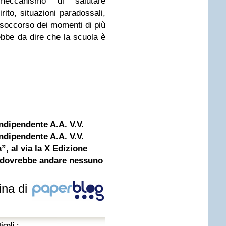
eccanismo di salutare
ito, situazioni paradossali,
n soccorso dei momenti di più
ebbe da dire che la scuola è
dipendente A.A. V.V.
dipendente A.A. V.V.
”, al via la X Edizione
 dovrebbe andare nessuno
ina di
icoli :