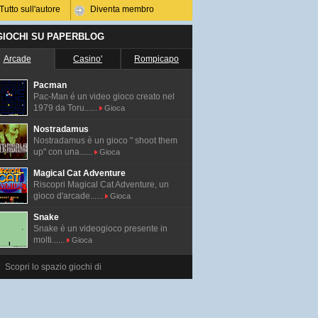
Tutto sull'autore
Diventa membro
 GIOCHI SU PAPERBLOG
Arcade
Casino'
Rompicapo
Pacman
Pac-Man é un video gioco creato nel
1979 da Toru......
Gioca
Nostradamus
Nostradamus è un gioco " shoot them
up" con una......
Gioca
Magical Cat Adventure
Riscopri Magical Cat Adventure, un
gioco d'arcade......
Gioca
Snake
Snake è un videogioco presente in
molti......
Gioca
Scopri lo spazio giochi di