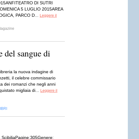
015ANFITEATRO DI SUTRI
 DOMENICA 5 LUGLIO 2015AREA
GICA, PARCO D...
Leggere il
Magazine
 del sangue di
libreria la nuova indagine di
zetti, il celebre commissario
ta dei romanzi che negli anni
istato migliaia di...
Leggere il
IBRI
ia ScibiliaPagine:305Genere: