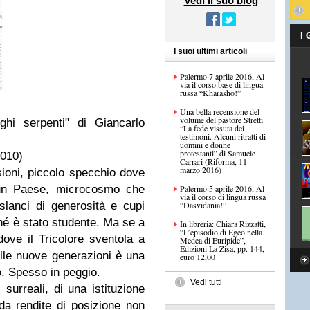
Vedi il suo blog
I
I suoi ultimi articoli
Palermo 7 aprile 2016, Al
via il corso base di lingua
russa “Kharasho!”
Una bella recensione del
volume del pastore Stretti.
ghi serpenti" di Giancarlo
“La fede vissuta dei
testimoni. Alcuni ritratti di
uomini e donne
protestanti” di Samuele
2010)
Carrari (Riforma, 11
marzo 2016)
sioni, piccolo specchio dove
di un Paese, microcosmo che
Palermo 5 aprile 2016, Al
via il corso di lingua russa
slanci di generosità e cupi
“Dasvidania!”
ché è stato studente. Ma se a
In libreria: Chiara Rizzatti,
“L’episodio di Egeo nella
dove il Tricolore sventola a
Medea di Euripide”,
Edizioni La Zisa, pp. 144,
alle nuove generazioni è una
euro 12,00
 Spesso in peggio.
Vedi tutti
i surreali, di una istituzione
a rendite di posizione non