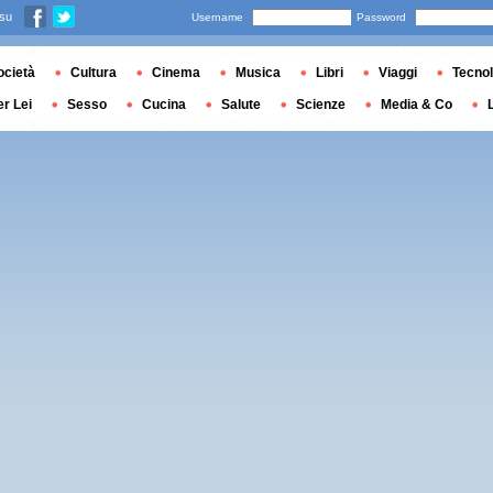
 su
Username
Password
ocietà
Cultura
Cinema
Musica
Libri
Viaggi
Tecnol
er Lei
Sesso
Cucina
Salute
Scienze
Media & Co