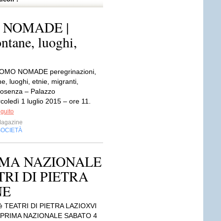
 NOMADE |
ontane, luoghi,
UOMO NOMADE peregrinazioni,
ne, luoghi, etnie, migranti,
osenza – Palazzo
oledì 1 luglio 2015 – ore 11.
eguito
Magazine
SOCIETÀ
RIMA NAZIONALE
TRI DI PIETRA
NE
è TEATRI DI PIETRA LAZIOXVI
 PRIMA NAZIONALE SABATO 4