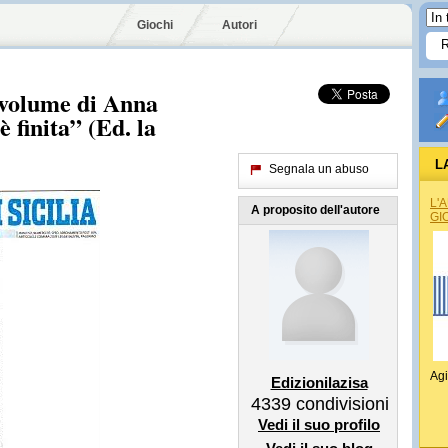
Giochi
Autori
 volume di Anna
 finita” (Ed. la
L
Segnala un abuso
L'
A proposito dell'autore
GI
Agi
Edizionilazisa
4339
condivisioni
Vedi il suo profilo