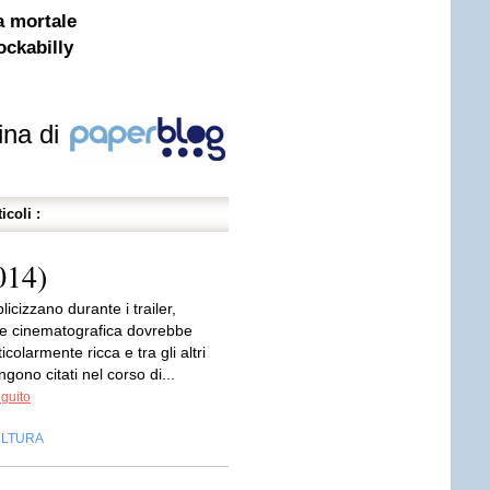
a mortale
ockabilly
ina di
icoli :
014)
cizzano durante i trailer,
te cinematografica dovrebbe
icolarmente ricca e tra gli altri
ngono citati nel corso di...
eguito
LTURA