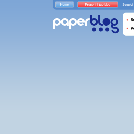
Home
Proponi il tuo blog
Seguici
S
P