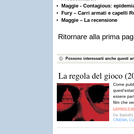
Maggie - Contagious: epidemi
Fury – Carri armati e capelli R
Maggie – La recensione
Ritornare alla prima pag
Possono interessarti anche questi art
La regola del gioco (2
Come pubbli
quest'esta
essere part
film che ve
Leggere il s
Da
Babol81
CINEMA
CU
,