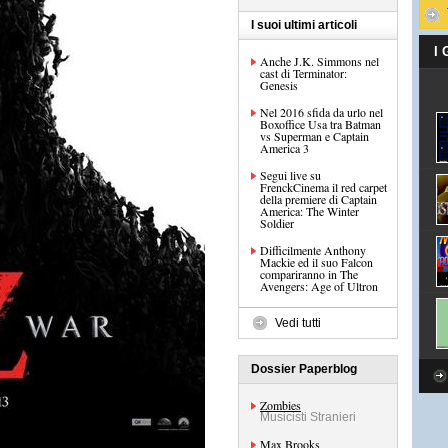
I suoi ultimi articoli
I
Anche J.K. Simmons nel
cast di Terminator:
Genesis
Nel 2016 sfida da urlo nel
Boxoffice Usa tra Batman
vs Superman e Captain
America 3
Segui live su
FrenckCinema il red carpet
della premiere di Captain
America: The Winter
Soldier
Difficilmente Anthony
Mackie ed il suo Falcon
compariranno in The
Avengers: Age of Ultron
Vedi tutti
Dossier Paperblog
Zombies
Musicisti Stranieri
Max Brooks