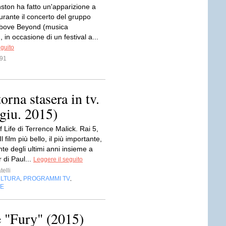
ston ha fatto un'apparizione a
urante il concerto del gruppo
Above Beyond (musica
, in occasione di un festival a...
eguito
e91
na stasera in tv.
giu. 2015)
 Life di Terrence Malick. Rai 5,
l film più bello, il più importante,
ente degli ultimi anni insieme a
 di Paul...
Leggere il seguito
telli
LTURA
PROGRAMMI TV
,
,
NE
 "Fury" (2015)