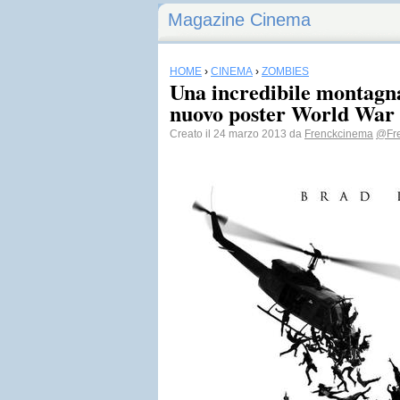
Magazine Cinema
HOME
›
CINEMA
›
ZOMBIES
Una incredibile montagna
nuovo poster World War
Creato il 24 marzo 2013 da
Frenckcinema
@Fr