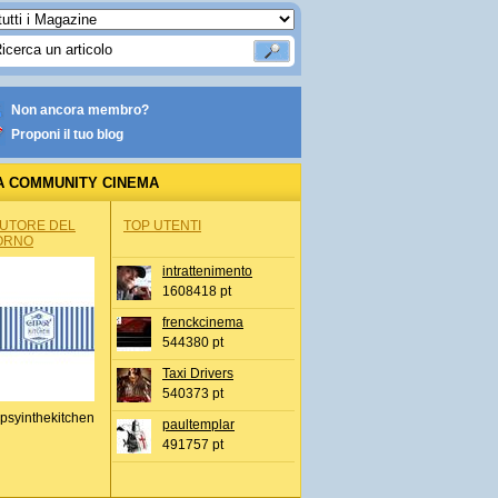
Non ancora membro?
Proponi il tuo blog
A COMMUNITY CINEMA
AUTORE DEL
TOP UTENTI
ORNO
intrattenimento
1608418 pt
frenckcinema
544380 pt
Taxi Drivers
540373 pt
psyinthekitchen
paultemplar
491757 pt