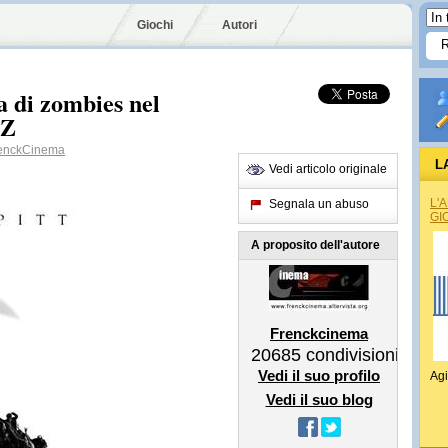
Giochi
Autori
 di zombies nel
 Z
enckCinema
L
Vedi articolo originale
L'
Segnala un abuso
GI
A proposito dell'autore
Frenckcinema
20685
condivisioni
Vedi il suo profilo
Agi
Vedi il suo blog