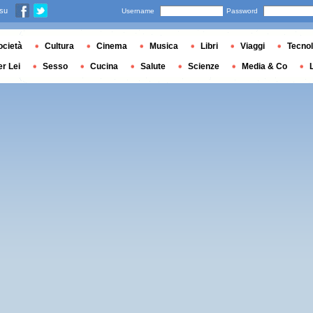
 su
Username
Password
ocietà
Cultura
Cinema
Musica
Libri
Viaggi
Tecnol
er Lei
Sesso
Cucina
Salute
Scienze
Media & Co