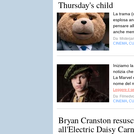
Thursday's child
La trama (c
esplosa an
pensare all
anche ment
Da
Misterja
CINEMA
CU
,
Iniziamo la
notizia ch
La Marvel 
nome del nu
Leggere il s
Da
Filmedv
CINEMA
CU
,
Bryan Cranston resusc
all'Electric Daisy Car