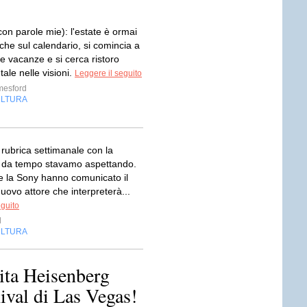
on parole mie): l'estate è ormai
che sul calendario, si comincia a
e vacanze e si cerca ristoro
ale nelle visioni.
Leggere il seguito
mesford
LTURA
 rubrica settimanale con la
e da tempo stavamo aspettando.
e la Sony hanno comunicato il
ovo attore che interpreterà...
eguito
d
LTURA
ita Heisenberg
nival di Las Vegas!