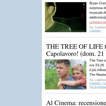
Bryan Cran
sorpresa d
musicale 
elettronica)
Leggere il s
Da
Crabiel
CINEMA
THE TREE OF LIFE tor
Capolavoro! (dom. 21 
The Tree of
ore 23,28. I
il più influ
The Master
Da
Luigiloca
CINEMA
CU
,
TELEVISIO
Al Cinema: recensione