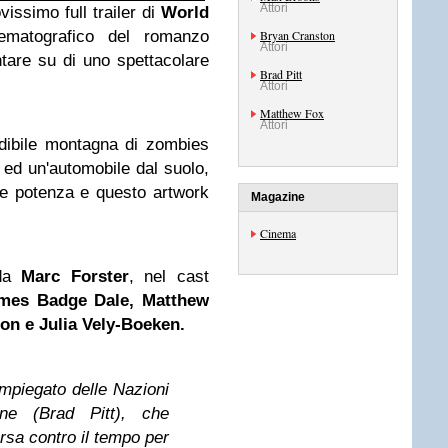
Attori
vissimo full trailer di
World
nematografico del romanzo
Bryan Cranston
Attori
are su di uno spettacolare
Brad Pitt
Attori
Matthew Fox
Attori
dibile montagna di zombies
 ed un'automobile dal suolo,
me potenza e questo artwork
Magazine
Cinema
 da
Marc Forster
, nel cast
ames Badge Dale, Matthew
ton
e Julia Vely-Boeken.
impiegato delle Nazioni
e (Brad Pitt), che
rsa contro il tempo per