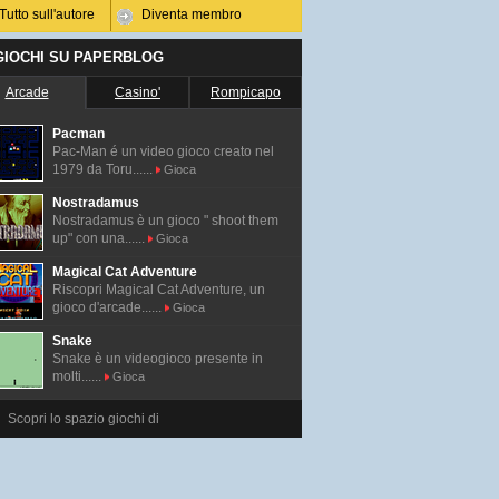
Tutto sull'autore
Diventa membro
 GIOCHI SU PAPERBLOG
Arcade
Casino'
Rompicapo
Pacman
Pac-Man é un video gioco creato nel
1979 da Toru......
Gioca
Nostradamus
Nostradamus è un gioco " shoot them
up" con una......
Gioca
Magical Cat Adventure
Riscopri Magical Cat Adventure, un
gioco d'arcade......
Gioca
Snake
Snake è un videogioco presente in
molti......
Gioca
Scopri lo spazio giochi di