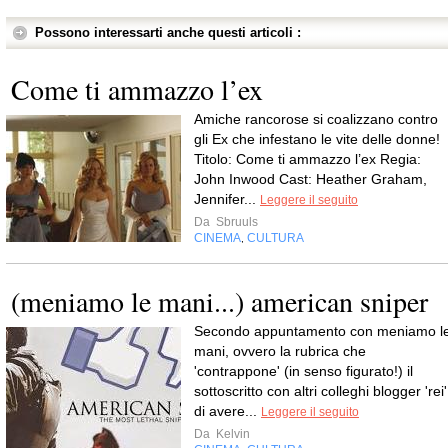
Possono interessarti anche questi articoli :
Come ti ammazzo l’ex
Amiche rancorose si coalizzano contro
gli Ex che infestano le vite delle donne!
Titolo: Come ti ammazzo l’ex Regia:
John Inwood Cast: Heather Graham,
Jennifer...
Leggere il seguito
Da
Sbruuls
CINEMA
CULTURA
,
(meniamo le mani...) american sniper
Secondo appuntamento con meniamo l
mani, ovvero la rubrica che
'contrappone' (in senso figurato!) il
sottoscritto con altri colleghi blogger 'rei'
di avere...
Leggere il seguito
Da
Kelvin