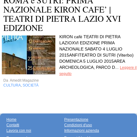
NAZIONALE KIRON CAFE’ |
TEATRI DI PIETRA LAZIO XVI
EDIZIONE
KIRON cafè TEATRI DI PIETRA
LAZIOXVI EDIZIONE PRIMA
NAZIONALE SABATO 4 LUGLIO
2015ANFITEATRO DI SUTRI (Viterbo)
DOMENICA 5 LUGLIO 2015AREA
ARCHEOLOGICA, PARCO D...
Leggere il
seguito
Da
Amedit Magazine
CULTURA
SOCIETÀ
,
Home
Presentazione
Contatti
Condizioni d'uso
Lavora con noi
Informazioni azienda