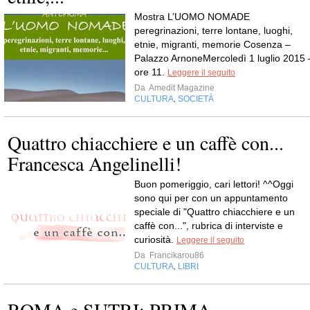
Mostra L’UOMO NOMADE
peregrinazioni, terre lontane, luoghi,
etnie, migranti, memorie Cosenza –
Palazzo ArnoneMercoledì 1 luglio 2015 
ore 11.
Leggere il seguito
Da
Amedit Magazine
CULTURA
SOCIETÀ
,
Quattro chiacchiere e un caffè con...
Francesca Angelinelli!
Buon pomeriggio, cari lettori! ^^Oggi
sono qui per con un appuntamento
speciale di "Quattro chiacchiere e un
caffè con...", rubrica di interviste e
curiosità.
Leggere il seguito
Da
Francikarou86
CULTURA
LIBRI
,
ROMA e SUTRI: PRIMA