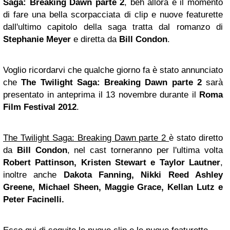
Saga: Breaking Dawn parte 2
, beh allora è il momento
di fare una bella scorpacciata di clip e nuove featurette
dall'ultimo capitolo della saga tratta dal romanzo di
Stephanie Meyer
e diretta da
Bill Condon
.
Voglio ricordarvi che qualche giorno fa è stato annunciato
che
The Twilight Saga: Breaking Dawn parte 2
sarà
presentato in anteprima il 13 novembre durante il
Roma
Film Festival 2012
.
The Twilight Saga: Breaking Dawn parte 2
è stato diretto
da
Bill Condon
, nel cast torneranno per l'ultima volta
Robert Pattinson,
Kristen Stewart
e Taylor Lautner
,
inoltre anche
Dakota Fanning,
Nikki
Reed Ashley
Greene, Michael Sheen, Maggie Grace,
Kellan Lutz
e
Peter Facinelli.