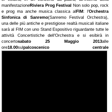
manifestazione
Riviera Prog Festival
Non solo pop, rock
e prog ma anche musica classica al
FIM
: l'
Orchestra
Sinfonica di Sanremo
(Sanremo Festival Orchestra),
una delle più antiche e prestigiose realtà musicali italiane
sarà al FIM con uno Stand Espositivo riguardante tutte le
attività Concertistiche dell'Orchestra e si esibirà in
concerto
sabato 25 Maggio 2013
alle
ore
18.00
sul
palcoscenico centrale