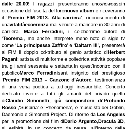
dalle 20.00
! I ragazzi presenteranno uno
showcase
in
occasione dell’uscita del loro
nuovo album
e riceveranno
il ‘
Premio FIM 2013- Alla carriera’
, riconoscimento di
una
vitalità
e
coerenza
mai venute a mancare in 30 anni di
carriera.
Marco Ferradini
, il celeberrimo autore di
‘
Teorema
’, ma anche interprete meno noto di sigle tv
come ‘
La principessa Zaffiro
’ e ‘
Daitarn III
’, presenterà
al FIM il doppio cd-tributo al genio artistico di
Herbert
Pagani
: artista di multiforme e poliedrica attività popolare
tra gli anni sessanta e settanta.
In quest’incontro con il
pubblico
Marco Ferradini
sarà insignito del prestigioso
‘
Premio FIM 2013 – Canzone d’Autore
, testimonianza
di una vena poetica a tutt’oggi inesauribile.
Concerto
dedicato invece a tutti gli amanti del brivido quello
di
Claudio Simonetti
, già compositore di
‘Profondo
Rosso’,
‘Suspiria’ e ‘Phenomena’, e musicista dei Goblin,
Daemonia e Simonetti Project. Di ritorno da
Los Angeles
per la promozione del film di
Dario Argento
,
Dracula 3D
,
si esibirà, in un concerto da paura, all’interno della