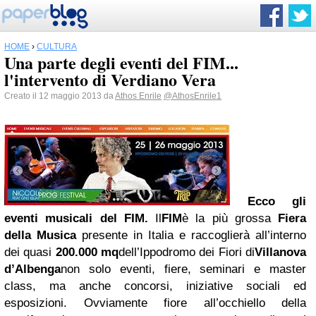
HOME
›
CULTURA
Una parte degli eventi del FIM...
l'intervento di Verdiano Vera
Creato il 12 maggio 2013 da
Athos Enrile
@AthosEnrile1
Ecco gli
eventi musicali del FIM.
Il
FIM
è la più grossa
Fiera
della Musica
presente in Italia e raccoglierà all’interno
dei quasi
200.000 mq
dell’Ippodromo dei Fiori di
Villanova
d’Albenga
non solo eventi, fiere, seminari e master
class, ma anche concorsi, iniziative sociali ed
esposizioni.
Ovviamente fiore all’occhiello della