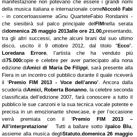
manifestazione non potevano che essere i grandi nomi
della musica italiana e internazionale come
Niccolò Fabi
- in concerto
assieme a
Gnu Quartet
e
Fabio Rondanini
-
che si
esibirà sul palco principale del
FIM
nella serata
di
domenica 26 maggio 2013alle ore 21.00,
presentando,
tra gli altri successi, anche alcuni brani dal suo ultimo
disco, uscito il 9 ottobre 2012, dal titolo “
Ecco
”.
Loredana
Errore
, l’artista che ha venduto più
di
75.000
copie e celebre per aver partecipato alla nona
edizione di
Amici di Maria De Filippi
, sarà presente alla
Fiera in un incontro col pubblico durante il quale riceverà
il ‘
Premio FIM 2013 - Voce dell'anno’
.
Ancora dalla
scuderia di
Amici,
Roberta Bonanno
, la celebre seconda
classificata dell’edizione 2007, farà conoscere a tutto il
pubblico le sue canzoni e la sua tecnica vocale potente e
precisa in un emozionante showcase, e per l’occasione
verrà premiata con il ‘
Premio FIM 2013 –
All’interpretazione
’
Tutti a ballare sotto il
palco Blu
,
assieme alla musica degli
Statuto
,
domenica 26 maggio