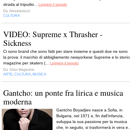
strada al tripudio...
Leggere il seguito
Da
Alessiamocci
CULTURA
VIDEO: Supreme x Thrasher -
Sickness
Ci sono brand che sono fatti per stare insieme e questi due ne sono
la prova: il marchio di abbigliamento newyorkese Supreme e lo storic
magazine per skaters (...
Leggere il seguito
Da
Osso Magazine
ARTE
CULTURA
MUSICA
,
,
Gantcho: un ponte fra lirica e musica
moderna
Gantcho Boyadjiev nasce a Sofia, in
Bulgaria, nel 1971 e, fin dall’infanzia,
sviluppa la sua passione per la musica
che, in seguito, si trasformerà in vera e..