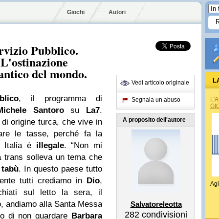
Giochi
Autori
rvizio Pubblico.
 L'ostinazione
 antico del mondo.
L
Vedi articolo originale
blico
, il programma di
L'
Segnala un abuso
GI
Michele Santoro
su
La7
.
A proposito dell'autore
 di origine turca, che vive in
re le tasse, perché fa la
 Italia è
illegale
. “Non mi
La trans solleva un tema che
n
tabù
. In questo paese tutto
ente tutti crediamo in
Dio
,
Agi
hiati sul letto la sera, il
io, andiamo alla Santa Messa
Salvatoreleotta
282
condivisioni
o di non guardare
Barbara