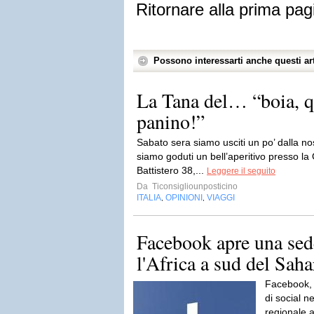
Ritornare alla prima pag
Possono interessarti anche questi art
La Tana del… “boia, q
panino!”
Sabato sera siamo usciti un po’ dalla no
siamo goduti un bell’aperitivo presso la
Battistero 38,...
Leggere il seguito
Da
Ticonsigliounposticino
ITALIA
OPINIONI
VIAGGI
,
,
Facebook apre una sed
l'Africa a sud del Saha
Facebook, i
di social 
regionale 