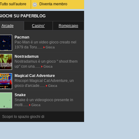
Tutto sull'autore
Diventa membro
 GIOCHI SU PAPERBLOG
Arcade
Casino'
Rompicapo
Pacman
Pac-Man é un video gioco creato nel
1979 da Toru......
Gioca
Nostradamus
Nostradamus è un gioco " shoot them
up" con una......
Gioca
Magical Cat Adventure
Riscopri Magical Cat Adventure, un
gioco d'arcade......
Gioca
Snake
Snake è un videogioco presente in
molti......
Gioca
Scopri lo spazio giochi di