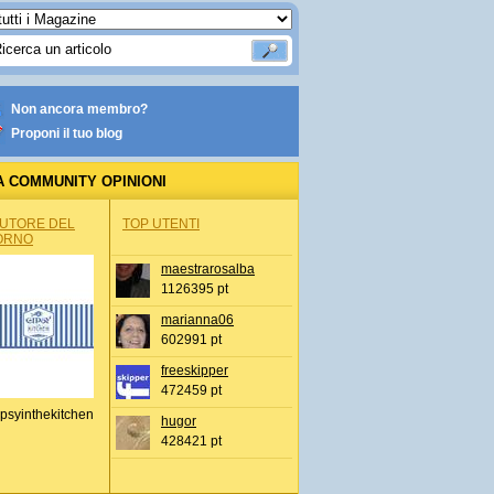
Non ancora membro?
Proponi il tuo blog
A COMMUNITY OPINIONI
AUTORE DEL
TOP UTENTI
ORNO
maestrarosalba
1126395 pt
marianna06
602991 pt
freeskipper
472459 pt
psyinthekitchen
hugor
428421 pt