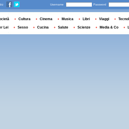
 su
Username
Password
ocietà
Cultura
Cinema
Musica
Libri
Viaggi
Tecnol
er Lei
Sesso
Cucina
Salute
Scienze
Media & Co