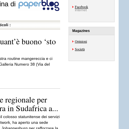
ina di
Facebook
Internet
icoli :
Magazines
uant’è buono ‘sto
Opinioni
Società
stra routine mangereccia e ci
 Galleria Numero 38 (Via del
e regionale per
ra in Sudafrica a...
l colosso statunitense dei servizi
network, ha aperto una sede
a Johannesburg per rafforzare la