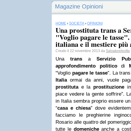
Magazine Opinioni
HOME
›
SOCIETÀ
›
OPINIONI
Una prostituta trans a Se
"Voglio pagare le tasse".
italiana e il mestiere più
Creato il 22 novembre 2013 da
Salvatoreleotta
Una
trans
a
Servizio Pub
approfondimento politico
di
“Voglio
pagare le tasse
”. La trans
Italia
ormai da anni, vuole paga
prostituta
e la
prostituzione
in
piace vedere la gente soffrire”. 
in Italia sembra proprio essere u
“
casa e chiesa
” dove evidentem
facciamo le preghierine inginocc
Rosario alle quattro del pomerigg
tutte le
domeniche
anche a cost