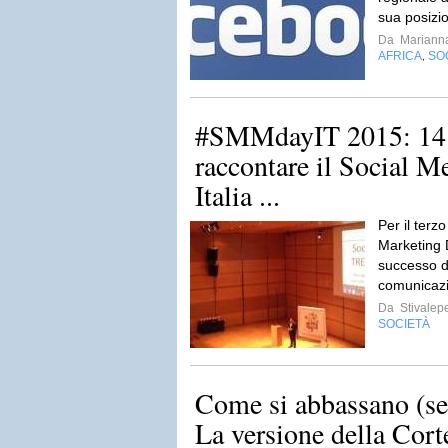
sua posizio
Da
Mariann
AFRICA
SO
,
#SMMdayIT 2015: 14.
raccontare il Social M
Italia ...
Per il terzo
Marketing
successo di
comunicazi
Da
Stivalep
SOCIETÀ
Come si abbassano (ser
La versione della Cort