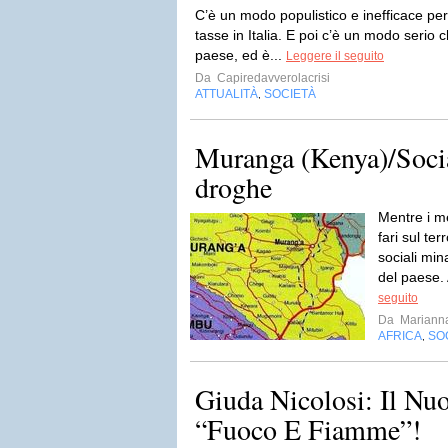
C’è un modo populistico e inefficace pe
tasse in Italia. E poi c’è un modo serio 
paese, ed è...
Leggere il seguito
Da
Capiredavverolacrisi
ATTUALITÀ
SOCIETÀ
,
Muranga (Kenya)/Socia
droghe
Mentre i m
fari sul te
sociali mi
del paese. 
seguito
Da
Mariann
AFRICA
SO
,
Giuda Nicolosi: Il Nu
“Fuoco E Fiamme”!