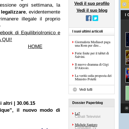
Vedi il suo profilo
ssione ogni settimana, la
Vedi il suo blog
o
legalizzare
, evidentemente
I
manere illegale il proprio
o
I suoi ultimi articoli
book di EquilibrioIronico e
A QUI!
Giornalista Mediaset paga
una Rom per dire...
HOME
Ferie finite per il tablet di
Salvini.
Il nuovo dramma di Gigi
D'Alessio.
La verità sulla proposta del
Ministro Poletti
Vedi tutti
 altri | 30.06.15
Dossier Paperblog
tique”, il nuovo modo di
La7
Canali Televisivi
Michele Santoro
Conduttori TV