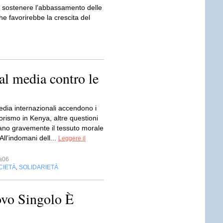
r sostenere l’abbassamento delle
che favorirebbe la crescita del
l media contro le
edia internazionali accendono i
rrorismo in Kenya, altre questioni
nano gravemente il tessuto morale
All’indomani dell...
Leggere il
a06
CIETÀ
SOLIDARIETÀ
,
ovo Singolo È