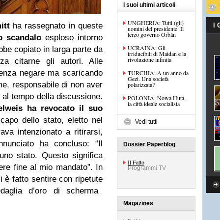
I suoi ultimi articoli
UNGHERIA: Tutti (gli)
itt
ha rassegnato in queste
I
uomini del presidente. Il
terzo governo Orbán
lo scandalo
esploso intorno
UCRAINA: Gli
ebbe copiato in larga parte da
irriducibili di Maidan e la
rivoluzione infinita
nza citarne gli autori. Alle
senza negare ma scaricando
TURCHIA: A un anno da
Gezi. Una società
e, responsabile di non aver
polarizzata?
o al tempo della discussione.
POLONIA: Nowa Huta,
la città ideale socialista
elweis ha revocato il suo
 capo dello stato, eletto nel
Vedi tutti
a intenzionato a ritirarsi,
nunciato ha concluso: “Il
Dossier Paperblog
 uno stato. Questo significa
Il Fatto
re fine al mio mandato”. In
Programmi TV
i è fatto sentire con ripetute
aglia d’oro di scherma
Magazines