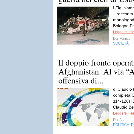
I-Tigi siam
– racconta
monologode
Bologna Pal
Leggere il s
Da
Funicelli
SOCIETÀ
Il doppio fronte operat
Afghanistan. Al via “
offensiva di...
di Claudio 
completa C
114-128) 
Claudio Ber
Leggere il s
Da
Asa
POLITICA
P
,