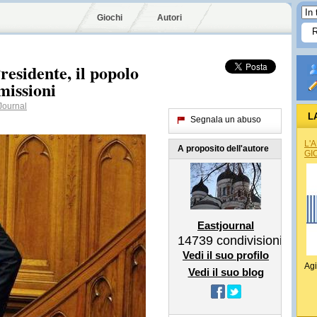
Giochi
Autori
sidente, il popolo
missioni
ournal
L
Segnala un abuso
L'
A proposito dell'autore
GI
Eastjournal
14739
condivisioni
Vedi il suo profilo
Agi
Vedi il suo blog