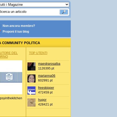
Non ancora membro?
Proponi il tuo blog
A COMMUNITY POLITICA
AUTORE DEL
TOP UTENTI
ORNO
maestrarosalba
1126395 pt
marianna06
602991 pt
freeskipper
472459 pt
psyinthekitchen
hugor
428421 pt