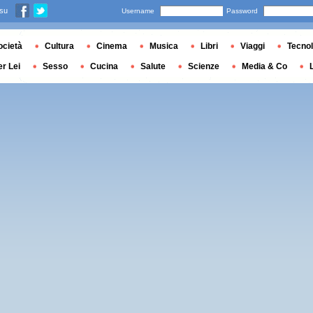
 su
Username
Password
ocietà
Cultura
Cinema
Musica
Libri
Viaggi
Tecnol
er Lei
Sesso
Cucina
Salute
Scienze
Media & Co