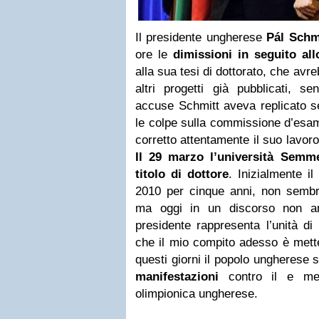
Il presidente ungherese
Pál Schm
ore le
dimissioni in seguito al
alla sua tesi di dottorato, che avr
altri progetti già pubblicati, se
accuse Schmitt aveva replicato 
le colpe sulla commissione d’esam
corretto attentamente il suo lavor
Il 29 marzo l’università Semm
titolo di dottore
. Inizialmente il
2010 per cinque anni, non sembrav
ma oggi in un discorso non an
presidente rappresenta l’unità di
che il mio compito adesso è mette
questi giorni il popolo ungherese s
manifestazioni
contro il e med
olimpionica ungherese.