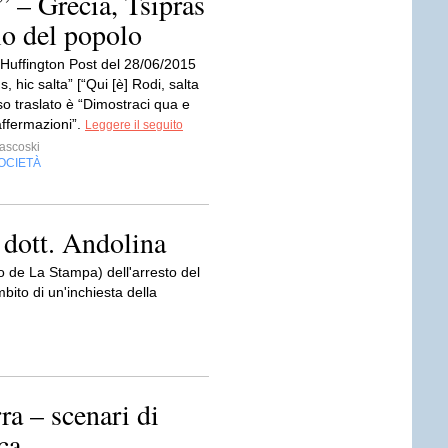
” – Grecia, Tsipras
lo del popolo
ell’Huffington Post del 28/06/2015
, hic salta” [“Qui [è] Rodi, salta
nso traslato è “Dimostraci qua e
affermazioni”.
Leggere il seguito
ascoski
OCIETÀ
l dott. Andolina
ito de La Stampa) dell'arresto del
bito di un'inchiesta della
ra – scenari di
ca