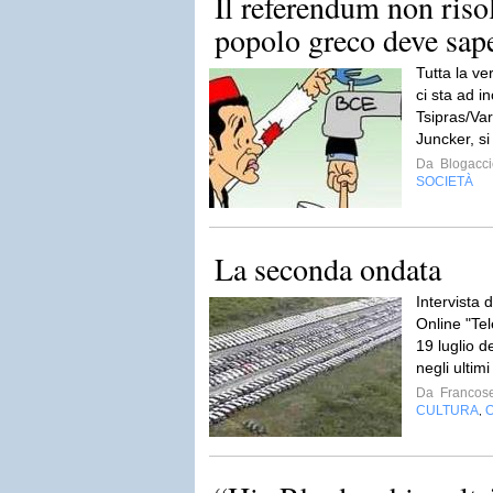
Il referendum non risol
popolo greco deve sape
Tutta la ver
ci sta ad i
Tsipras/Var
Juncker, si 
Da
Blogacci
SOCIETÀ
La seconda ondata
Intervista d
Online "Tel
19 luglio d
negli ultimi
Da
Francos
CULTURA
O
,