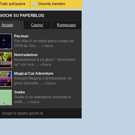
Tutto sull'autore
Diventa membro
 GIOCHI SU PAPERBLOG
Arcade
Casino'
Rompicapo
Pacman
Pac-Man é un video gioco creato nel
1979 da Toru......
Gioca
Nostradamus
Nostradamus è un gioco " shoot them
up" con una......
Gioca
Magical Cat Adventure
Riscopri Magical Cat Adventure, un
gioco d'arcade......
Gioca
Snake
Snake è un videogioco presente in
molti......
Gioca
Scopri lo spazio giochi di