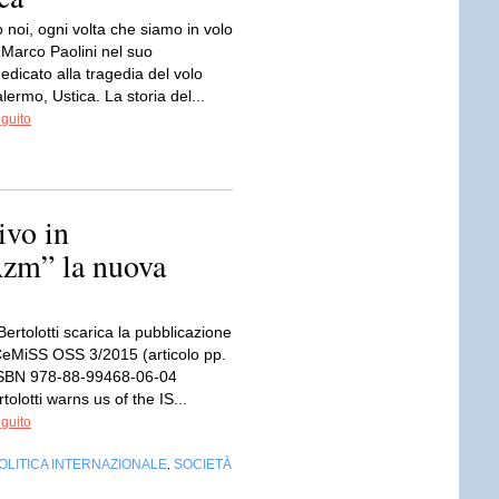
o noi, ogni volta che siamo in volo
 Marco Paolini nel suo
dicato alla tragedia del volo
ermo, Ustica. La storia del...
eguito
ivo in
Azm” la nuova
Bertolotti scarica la pubblicazione
eMiSS OSS 3/2015 (articolo pp.
ISBN 978-88-99468-06-04
tolotti warns us of the IS...
eguito
OLITICA INTERNAZIONALE
SOCIETÀ
,