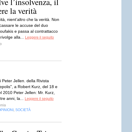
ve l’insolvenza, il
re la verità
ità, nient’altro che la verità. Non
ncassare le accuse del duo
oufakis e passa al contrattacco
rivolge alla...
Leggere il seguito
o
i Peter Jellen. della Rivista
epolis", a Robert Kurz, del 18 e
el 2010 Peter Jellen: Mr. Kurz,
 tre anni, la...
Leggere il seguito
enia
PINIONI
SOCIETÀ
,