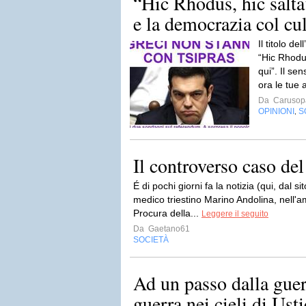
“Hic Rhodus, hic salta
e la democrazia col cu
Il titolo d
“Hic Rhodus
qui”. Il se
ora le tue 
Da
Carusop
OPINIONI
S
,
Il controverso caso de
É di pochi giorni fa la notizia (qui, dal s
medico triestino Marino Andolina, nell'am
Procura della...
Leggere il seguito
Da
Gaetano61
SOCIETÀ
Ad un passo dalla guer
guerra nei cieli di Usti