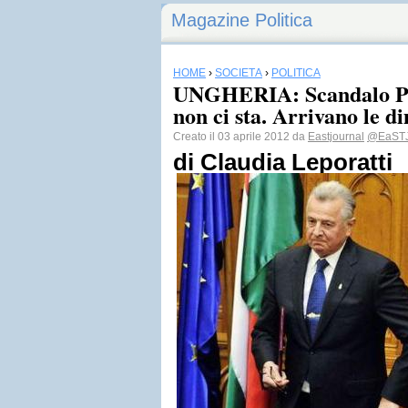
Magazine Politica
HOME
›
SOCIETÀ
›
POLITICA
UNGHERIA: Scandalo Pre
non ci sta. Arrivano le di
Creato il 03 aprile 2012 da
Eastjournal
@EaSTJ
di Claudia Leporatti