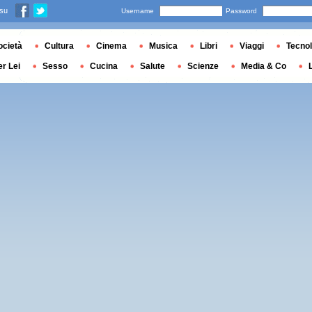
 su
Username
Password
ocietà
Cultura
Cinema
Musica
Libri
Viaggi
Tecnol
er Lei
Sesso
Cucina
Salute
Scienze
Media & Co