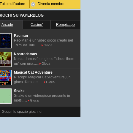
Tutto sull'autore
Diventa membro
 GIOCHI SU PAPERBLOG
Arcade
Casino'
Rompicapo
Pacman
Pac-Man é un video gioco creato nel
1979 da Toru......
Gioca
Nostradamus
Nostradamus è un gioco " shoot them
up" con una......
Gioca
Magical Cat Adventure
Riscopri Magical Cat Adventure, un
gioco d'arcade......
Gioca
Snake
Snake è un videogioco presente in
molti......
Gioca
Scopri lo spazio giochi di