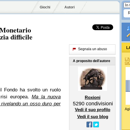
Giochi
Autori
 Monetario
ia difficile
L
Segnala un abuso
L'
A proposito dell'autore
GI
l Fondo ha svolto un ruolo
crisi europea.
Ma la nuova
Roxioni
5290
condivisioni
a rivelando un osso duro per
Vedi il suo profilo
Agi
Vedi il suo blog