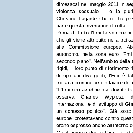
dimessosi nel maggio 2011 in seg
violenza sessuale – e la giuri
Christine Lagarde che ne ha pres
parte questa inversione di rotta.
Prima
di tutto
l'Fmi fa sempre più
che gli viene attribuito nella troi
alla Commissione europea. Ab
autonomo, nella zona euro l'Fmi 
secondo piano". Nell'ambito della 
rigidi, il loro punto di riferiment
di opinioni divergenti, l'Fmi è t
troika a pronunciarsi in favore dei 
"L'Fmi non avrebbe mai dovuto tro
osserva Charles Wyplosz dell
internazionali e di sviluppo di
Gin
un contesto politico". Già sott
europei protestavano contro questa
erano espresse anche all'interno del
Ma il numero due dell'Fmi, lo st