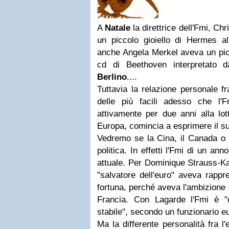
A
Natale
la direttrice dell'Fmi, Ch
un piccolo gioiello di Hermes al
anche Angela Merkel aveva un pic
cd di Beethoven interpretato dal
Berlino
....
Tuttavia la relazione personale f
delle più facili adesso che l'
attivamente per due anni alla lot
Europa, comincia a esprimere il s
Vedremo se la Cina, il Canada o i
politica. In effetti l'Fmi di un an
attuale. Per Dominique Strauss-Kah
"salvatore dell'euro" aveva rappr
fortuna, perché aveva l'ambizione 
Francia. Con Lagarde l'Fmi è "
stabile", secondo un funzionario e
Ma la differente personalità fra l