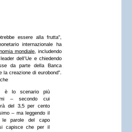
trebbe essere alla frutta",
monetario internazionale ha
onomia mondiale
, includendo
leader dell’Ue e chiedendo
resse da parte della Banca
e la creazione di eurobond”.
 che
n è lo scenario più
l’Fmi – secondo cui
erà del 3,5 per cento
ssimo – ma leggendo il
le parole del capo
 si capisce che per il