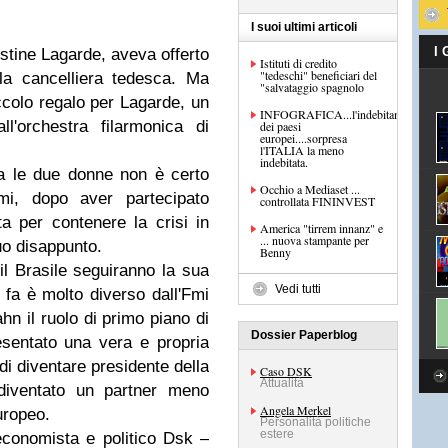
I suoi ultimi articoli
I
ristine Lagarde, aveva offerto
Istituti di credito
"tedeschi" beneficiari del
la cancelliera tedesca. Ma
"salvataggio spagnolo
colo regalo per Lagarde, un
INFOGRAFICA...l'indebitamento
l'orchestra filarmonica di
dei paesi
europei....sorpresa
l'ITALIA la meno
indebitata.
ra le due donne non è certo
Occhio a Mediaset ...
Fmi, dopo aver partecipato
controllata FININVEST
ta per contenere la crisi in
America "tirrem innanz" e
... nuova stampante per
uo disappunto.
Benny
l Brasile seguiranno la sua
Vedi tutti
no fa è molto diverso dall'Fmi
n il ruolo di primo piano di
Dossier Paperblog
esentato una vera e propria
di diventare presidente della
Caso DSK
Attualità
diventato un partner meno
Angela Merkel
uropeo.
Personalità politiche
estere
'economista e politico Dsk –