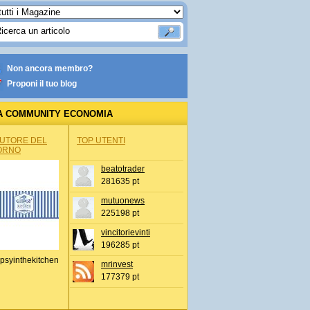
Non ancora membro?
Proponi il tuo blog
A COMMUNITY ECONOMIA
AUTORE DEL
TOP UTENTI
ORNO
beatotrader
281635 pt
mutuonews
225198 pt
vincitorievinti
196285 pt
psyinthekitchen
mrinvest
177379 pt