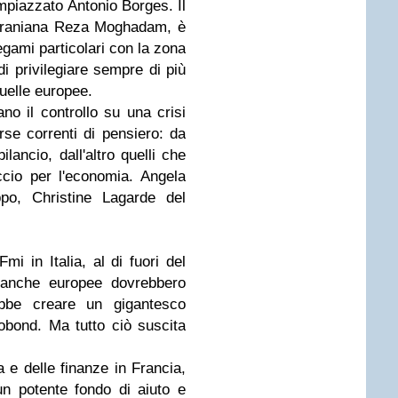
mpiazzato Antonio Borges. Il
ne iraniana Reza Moghadam, è
ami particolari con la zona
di privilegiare sempre di più
quelle europee.
ano il controllo su una crisi
rse correnti di pensiero: da
ilancio, dall'altro quelli che
ccio per l'economia. Angela
po, Christine Lagarde del
mi in Italia, al di fuori del
 banche europee dovrebbero
rebbe creare un gigantesco
obond. Ma tutto ciò suscita
 e delle finanze in Francia,
un potente fondo di aiuto e