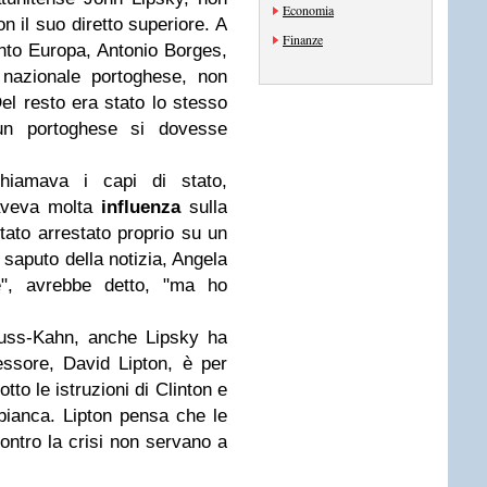
Economia
 il suo diretto superiore. A
Finanze
mento Europa, Antonio Borges,
 nazionale portoghese, non
el resto era stato lo stesso
un portoghese si dovesse
chiamava i capi di stato,
 aveva molta
influenza
sulla
tato arrestato proprio su un
 saputo della notizia, Angela
e", avrebbe detto, "ma ho
auss-Kahn, anche Lipsky ha
cessore, David Lipton, è per
to le istruzioni di Clinton e
bianca. Lipton pensa che le
ontro la crisi non servano a