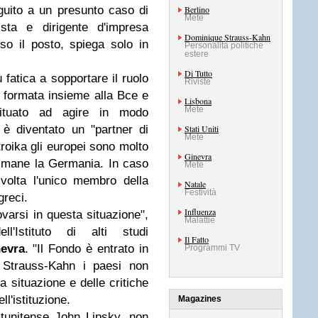
uito a un presunto caso di
Berlino
Mete
sta e dirigente d'impresa
Dominique Strauss-Kahn
o il posto, spiega solo in
Personalità politiche
estere
Di Tutto
 fatica a sopportare il ruolo
Riviste
ka formata insieme alla Bce e
Lisbona
Mete
ituato ad agire in modo
è diventato un "partner di
Stati Uniti
Mete
troika gli europei sono molto
Ginevra
o rimane la Germania. In caso
Mete
alvolta l'unico membro della
Natale
Festività
greci.
Influenza
varsi in questa situazione",
Malattie
'Istituto di alti studi
Il Fatto
evra
. "Il Fondo è entrato in
Programmi TV
o Strauss-Kahn i paesi non
 situazione e delle critiche
l'istituzione.
Magazines
atunitense John Lipsky, non