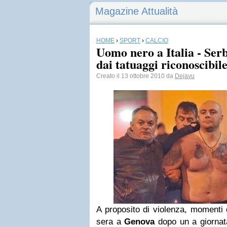
Magazine Attualità
HOME
›
SPORT
›
CALCIO
Uomo nero a Italia - Serbi
dai tatuaggi riconoscibil
Creato il 13 ottobre 2010 da
Dejavu
A proposito di violenza, momenti d
sera a
Genova
dopo un a giornata