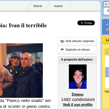
Giochi
Autori
a: Ivan il terribile
e
L
Vedi articolo originale
L'
Segnala un abuso
GI
A proposito dell'autore
Agi
Dejavu
1492
condivisioni
a "Panico nello stadio" ieri
Vedi il suo profilo
 di scontri in pieno centro.