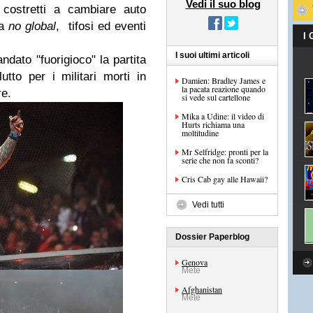
Vedi il suo blog
 costretti a cambiare auto
ra
no global
, tifosi ed eventi
I
I suoi ultimi articoli
ato "fuorigioco" la partita
tto per i militari morti in
Damien: Bradley James e
la pacata reazione quando
re.
si vede sul cartellone
Mika a Udine: il video di
Hurts richiama una
moltitudine
Mr Selfridge: pronti per la
serie che non fa sconti?
Cris Cab gay alle Hawaii?
Vedi tutti
Dossier Paperblog
Genova
Mete
Afghanistan
Mete