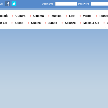
 su
Username
Password
ocietà
Cultura
Cinema
Musica
Libri
Viaggi
Tecnol
er Lei
Sesso
Cucina
Salute
Scienze
Media & Co