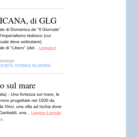
ICANA, di GLG
iale di Domenica de “Il Giornale”
ll’imperialismo tedesco (cui
tuale deve sottostare).
ale di “Libero” (del...
Leggere il
estrategie
OCIETÀ
STORIA E FILOSOFIA
,
no sul mare
alia) - Una fortezza sul mare, le
urono progettate nel 1500 da
 Vinci, una villa ad Ischia dove
Garibaldi, una...
Leggere il seguito
te