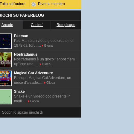
Tutto sull'autore
Diventa membro
 GIOCHI SU PAPERBLOG
Arcade
Casino'
Rompicapo
Pacman
Pac-Man é un video gioco creato nel
1979 da Toru......
Gioca
Nostradamus
Nostradamus è un gioco " shoot them
up" con una......
Gioca
Magical Cat Adventure
Riscopri Magical Cat Adventure, un
gioco d'arcade......
Gioca
Snake
Snake è un videogioco presente in
molti......
Gioca
Scopri lo spazio giochi di