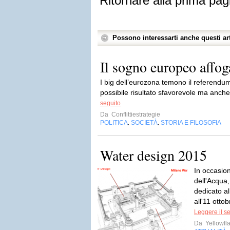
Ritornare alla prima pag
Possono interessarti anche questi art
Il sogno europeo affoga
I big dell’eurozona temono il referendum
possibile risultato sfavorevole ma anche 
seguito
Da
Conflittiestrategie
POLITICA
SOCIETÀ
STORIA E FILOSOFIA
,
,
Water design 2015
In occasion
dell'Acqua,
dedicato al
all'11 ottob
Leggere il s
Da
Yellowfla