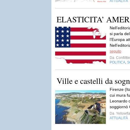
ATTUALITÀ
ELASTICITA’ AMER
Nell’editor
si parla de
l’Europa at
Nell’editori
seguito
Da
Conflitti
POLITICA
S
,
Ville e castelli da sog
Firenze (It
cui mura f
Leonardo da
soggiornò 
Da
Yellowfla
ATTUALITÀ