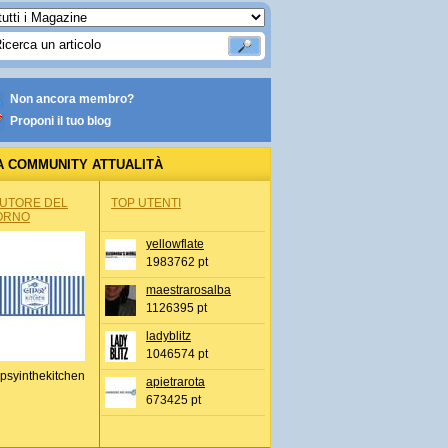
Non ancora membro?
Proponi il tuo blog
A COMMUNITY ATTUALITÀ
AUTORE DEL
TOP UTENTI
ORNO
yellowflate
1983762 pt
maestrarosalba
1126395 pt
ladyblitz
1046574 pt
psyinthekitchen
apietrarota
673425 pt