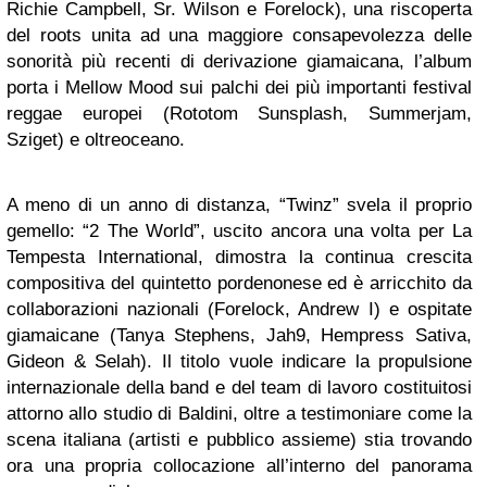
Richie Campbell, Sr. Wilson e Forelock), una riscoperta
del roots unita ad una maggiore consapevolezza delle
sonorità più recenti di derivazione giamaicana, l’album
porta i Mellow Mood sui palchi dei più importanti festival
reggae europei (Rototom Sunsplash, Summerjam,
Sziget) e oltreoceano.
A meno di un anno di distanza, “Twinz” svela il proprio
gemello: “2 The World”, uscito ancora una volta per La
Tempesta International, dimostra la continua crescita
compositiva del quintetto pordenonese ed è arricchito da
collaborazioni nazionali (Forelock, Andrew I) e ospitate
giamaicane (Tanya Stephens, Jah9, Hempress Sativa,
Gideon & Selah). Il titolo vuole indicare la propulsione
internazionale della band e del team di lavoro costituitosi
attorno allo studio di Baldini, oltre a testimoniare come la
scena italiana (artisti e pubblico assieme) stia trovando
ora una propria collocazione all’interno del panorama