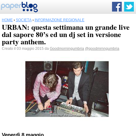
HOME
›
SOCIETÀ
›
INFORMAZIONE REGIONALE
URBAN: questa settimana un grande live
dal sapore 80’s ed un dj set in versione
party anthem.
Creato il 03 maggio 2015 da
Goodmorningumbria
@goodmrnngumbria
Venerdì 8 maggio