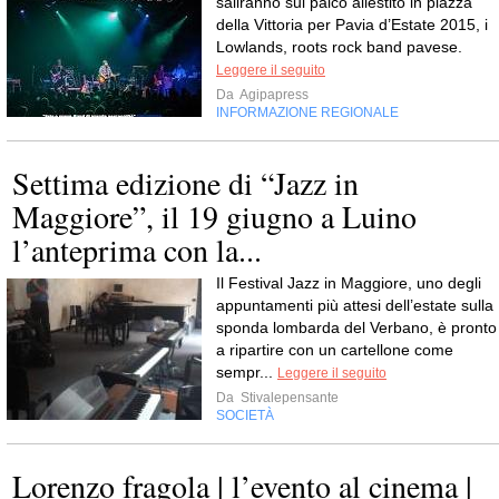
saliranno sul palco allestito in piazza
della Vittoria per Pavia d’Estate 2015, i
Lowlands, roots rock band pavese.
Leggere il seguito
Da
Agipapress
INFORMAZIONE REGIONALE
Settima edizione di “Jazz in
Maggiore”, il 19 giugno a Luino
l’anteprima con la...
Il Festival Jazz in Maggiore, uno degli
appuntamenti più attesi dell’estate sulla
sponda lombarda del Verbano, è pronto
a ripartire con un cartellone come
sempr...
Leggere il seguito
Da
Stivalepensante
SOCIETÀ
Lorenzo fragola | l’evento al cinema |