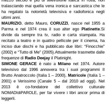
mezzo secolo e più di televisione italica in rosa, non
tralasciando mai quella vena ironica e sarcastica che le
ha regalato la notorietà televisiva e radiofonica negli
ultimi anni.
MAURIZIO
, detto Mauro,
CORUZZI
, nasce nel 1955 a
Parma e nel 1974 crea il suo alter ego
Platinette
.Si
divide da sempre tra tv, radio e carta stampata. Ha
recitato a teatro e in quattro pellicole per il cinema, ha
inciso due dischi e ha pubblicato due libri: “Finocchie”
(2002) e “Tutto di Me” (2005).Attualmente trasmette dalle
frequenze di
Radio Deejay
il Platinight.
SIMONE GERACE
è nato a
Milano
nel 1974. Autore
televisivo dal 1996 annovera tra i suoi programmi Il
Brutto Anatroccolo (Italia 1 – 2000),
Matricole
(Italia 1 –
2001) e Verissimo (Canale 5 – dal 2010 ad oggi). Nel
2013 è co-fondatore del collettivo culturale
NOMADIdiPAROLE, per far vivere i libri ancor prima di
leggerli.