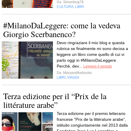
Da
Simonbug78
CULTURA
LIBRI
,
#MilanoDaLeggere: come la vedeva
Giorgio Scerbanenco?
Devo ringraziare il mio blog e questa
rubrica se finalmente mi sono decisa a
leggere un libro come quello di cui vi
parlo oggi in #MilanoDaLeggere .
Perchè, dev...
Leggere il seguito
Da
Maryandthebooks
LIBRI
VIAGGI
,
Terza edizione per il “Prix de la
littérature arabe”
Terza edizione per il premio letterario
francese “Prix de la littérature arabe”,
istituito congiuntamente nel 2013 dalla
Fondation Jean-Luc Lagardère e...