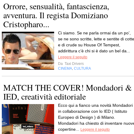
Orrore, sensualità, fantascienza,
avventura. Il regista Domiziano
Cristopharo...
Ci siamo. Se ne parla ormai da un po’,
se ne sono scritte, lette e sentite di cott
e di crude su House Of Tempest,
addirittura c’è chi si è dato un bel da...
Leggere il seguito
Da
Taxi Drivers
CINEMA
CULTURA
,
MATCH THE COVER! Mondadori &
IED, creatività editoriale
Ecco qui a fianco una novità Mondadori
in collaborazione con lo IED ( Istituto
Europeo di Design ) di Milano.
Mondadori ha chiesto di inventare nuov
copertine...
Leggere il seguito