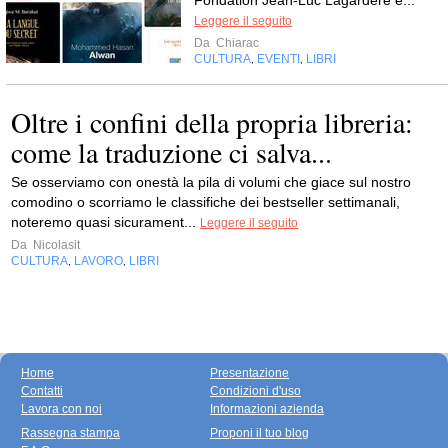
Leggere il seguito
Da
Chiarac
CULTURA
EVENTI
LIBRI
,
,
Oltre i confini della propria libreria:
come la traduzione ci salva...
Se osserviamo con onestà la pila di volumi che giace sul nostro
comodino o scorriamo le classifiche dei bestseller settimanali,
noteremo quasi sicurament...
Leggere il seguito
Da
Nicolasit
CULTURA
LAVORO
LIBRI
,
,
Home
Presentazione
Contatti
Condizioni d'uso
Lavora con noi
Informazioni azienda
Rassegna stampa
Proponi il tuo blog