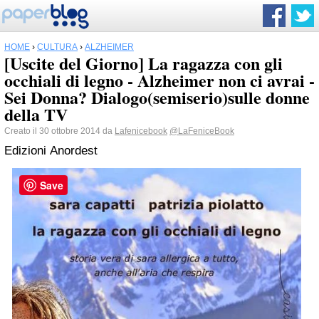
HOME
›
CULTURA
›
ALZHEIMER
[Uscite del Giorno] La ragazza con gli
occhiali di legno - Alzheimer non ci avrai -
Sei Donna? Dialogo(semiserio)sulle donne
della TV
Creato il 30 ottobre 2014 da
Lafenicebook
@LaFeniceBook
Edizioni Anordest
Save