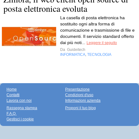
posta elettronica evoluta
La casella di posta elettronica ha
sostituito ogni altra forma di
comunicazione e trasmissione di file e
documenti. Il servizio standard offerto
dai più noti...
Leggere il seguito
Da
Guideitech
INFORMATICA
TECNOLOGIA
,
Home
Presentazione
Contatti
Condizioni d'uso
Lavora con noi
Informazioni azienda
Rassegna stampa
Proponi il tuo blog
F.A.Q.
Gestisci i cookie