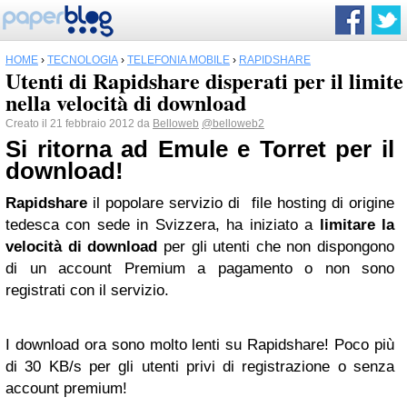
HOME
›
TECNOLOGIA
›
TELEFONIA MOBILE
›
RAPIDSHARE
Utenti di Rapidshare disperati per il limite
nella velocità di download
Creato il 21 febbraio 2012 da
Belloweb
@belloweb2
Si ritorna ad Emule e Torret per il
download!
Rapidshare
il popolare servizio di file hosting di origine
tedesca con sede in Svizzera, ha iniziato a
limitare la
velocità di download
per gli utenti che non dispongono
di un account Premium a pagamento o non sono
registrati con il servizio.
I download ora sono molto lenti su Rapidshare! Poco più
di 30 KB/s per gli utenti privi di registrazione o senza
account premium!