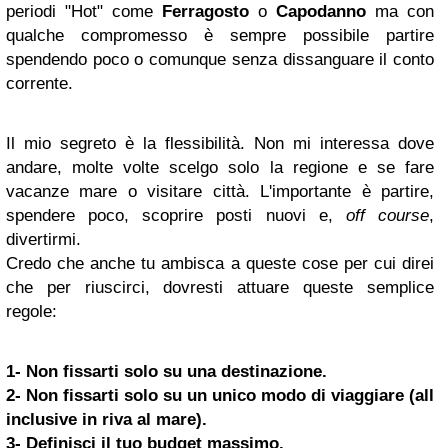
periodi "Hot" come
Ferragosto
o
Capodanno
ma con
qualche compromesso è sempre possibile partire
spendendo poco o comunque senza dissanguare il conto
corrente.
Il mio segreto è la flessibilità. Non mi interessa dove
andare, molte volte scelgo solo la regione e se fare
vacanze mare o visitare città. L'importante è partire,
spendere poco, scoprire posti nuovi e,
off course
,
divertirmi.
Credo che anche tu ambisca a queste cose per cui direi
che per riuscirci, dovresti attuare queste semplice
regole:
1- Non fissarti solo su una destinazione.
2- Non fissarti solo su un unico modo di viaggiare (all
inclusive in riva al mare).
3- Definisci il tuo budget massimo.