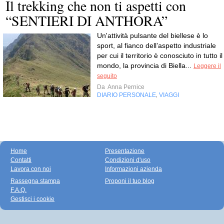
Il trekking che non ti aspetti con
“SENTIERI DI ANTHORA”
Un'attività pulsante del biellese è lo
sport, al fianco dell’aspetto industriale
per cui il territorio è conosciuto in tutto il
mondo, la provincia di Biella...
Leggere il
seguito
Da
Anna Pernice
DIARIO PERSONALE
VIAGGI
,
Home
Presentazione
Contatti
Condizioni d'uso
Lavora con noi
Informazioni azienda
Rassegna stampa
Proponi il tuo blog
F.A.Q.
Gestisci i cookie