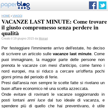
HOME
›
VIAGGI
VACANZE LAST MINUTE: Come trovare
il giusto compromesso senza perdere in
qualità
Creato il 19 giugno 2015 da
Moirarj
Per festeggiare l'imminente arrivo dell'estate, ho deciso
di scrivere un articolo sulle
vacanze last minute
. Come
puoi immaginare, la maggior parte delle persone non
prenota le vacanze con mesi d'anticipo, come fanno i
nord europei, ma si riduco a cercare un'offerta pochi
giorni prima del periodo di ferie.
Presi dall'ansia non sempre le scelte fatte si rivelano un
buon affare economico né una scelta azzeccata.
Onde evitare di rovinarti le vacanze soggiornando in
posti lontani
anni luce
dal tuo ideale di vacanza, e
spendere più di quello che hai preventivano, è utile