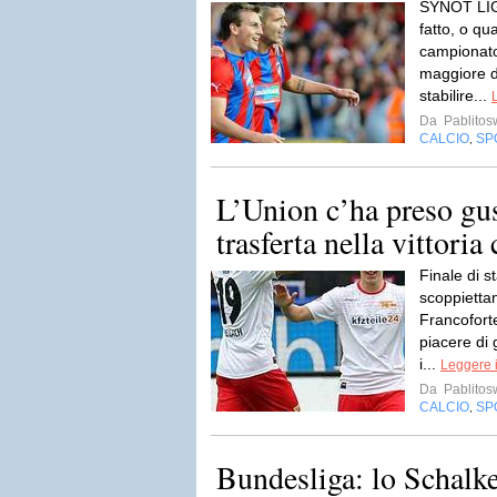
SYNOT LIG
fatto, o qu
campionato,
maggiore d
stabilire...
Da
Pablito
CALCIO
SP
,
L’Union c’ha preso gus
trasferta nella vittoria 
Finale di 
scoppietta
Francoforte
piacere di 
i...
Leggere i
Da
Pablito
CALCIO
SP
,
Bundesliga: lo Schalke