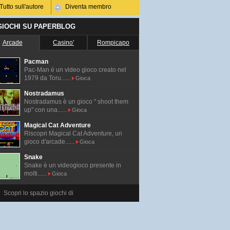
Tutto sull'autore
Diventa membro
 GIOCHI SU PAPERBLOG
Arcade
Casino'
Rompicapo
Pacman
Pac-Man é un video gioco creato nel
1979 da Toru......
Gioca
Nostradamus
Nostradamus è un gioco " shoot them
up" con una......
Gioca
Magical Cat Adventure
Riscopri Magical Cat Adventure, un
gioco d'arcade......
Gioca
Snake
Snake è un videogioco presente in
molti......
Gioca
Scopri lo spazio giochi di