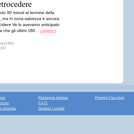
etrocedere
lo 90 minuti al termine della
, ma in zona-salvezza è ancora
ecidere Ve lo avevamo anticipato
a che gli ultimi 180...
Leggere il
sway1983
ORT
one
Rassegna stampa
Proponi il tuo blog
 d'uso
F.A.Q.
ni azienda
Gestisci i cookie