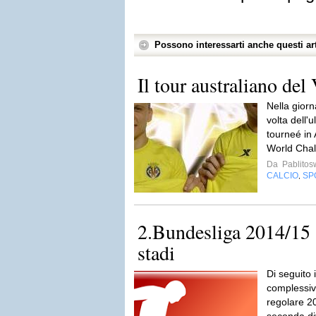
Possono interessarti anche questi art
Il tour australiano del 
Nella giorna
volta dell'u
tourneé in 
World Chal
Da
Pablito
CALCIO
SP
,
2.Bundesliga 2014/15 
stadi
Di seguito 
complessiva
regolare 2