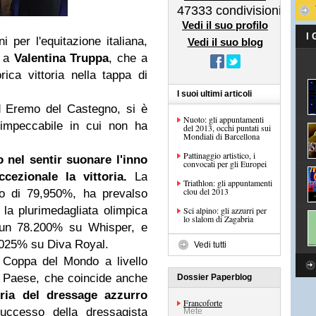
47333
condivisioni
Vedi il suo profilo
I
i per l'equitazione italiana,
Vedi il suo blog
e a
Valentina Truppa
, che a
ica vittoria nella tappa di
I suoi ultimi articoli
d Eremo del Castegno, si è
Nuoto: gli appuntamenti
 impeccabile in cui non ha
del 2013, occhi puntati sui
Mondiali di Barcellona
Pattinaggio artistico, i
 nel sentir suonare l'inno
convocati per gli Europei
cezionale la vittoria.
La
Triathlon: gli appuntamenti
clou del 2013
io di 79,950%, ha prevalso
e la plurimedagliata olimpica
Sci alpino: gli azzurri per
lo slalom di Zagabria
 un 78.200% su Whisper, e
.025% su Diva Royal.
Vedi tutti
 Coppa del Mondo a livello
el Paese, che coincide anche
Dossier Paperblog
oria del dressage azzurro
Francoforte
uccesso della dressagista
Mete