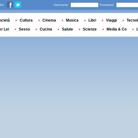
 su
Username
Password
ocietà
Cultura
Cinema
Musica
Libri
Viaggi
Tecnol
er Lei
Sesso
Cucina
Salute
Scienze
Media & Co