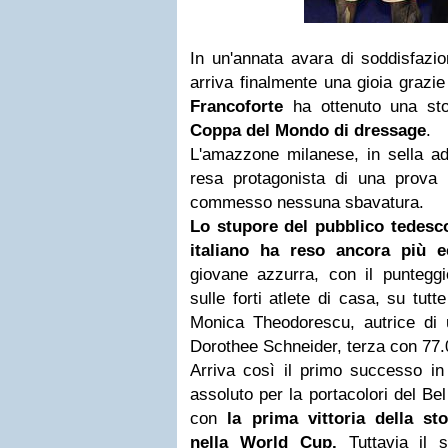
In un'annata avara di soddisfazion
arriva finalmente una gioia grazi
Francoforte
ha ottenuto una stor
Coppa del Mondo di dressage
.
L'amazzone milanese, in sella a
resa protagonista di una prova
commesso nessuna sbavatura.
Lo stupore del pubblico tedesco
italiano ha reso ancora più ec
giovane azzurra, con il puntegg
sulle forti atlete di casa, su tutt
Monica Theodorescu, autrice di
Dorothee Schneider, terza con 77
Arriva così il primo successo in
assoluto per la portacolori del B
con
la prima vittoria della st
nella World Cup.
Tuttavia il s