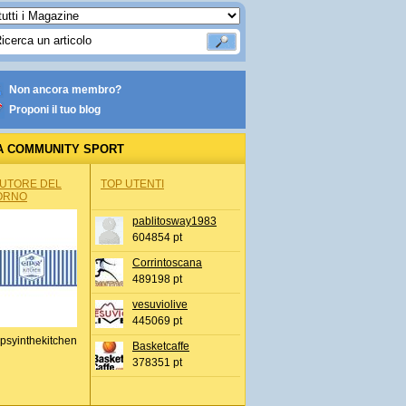
Non ancora membro?
Proponi il tuo blog
A COMMUNITY SPORT
AUTORE DEL
TOP UTENTI
ORNO
pablitosway1983
604854 pt
Corrintoscana
489198 pt
vesuviolive
445069 pt
psyinthekitchen
Basketcaffe
378351 pt