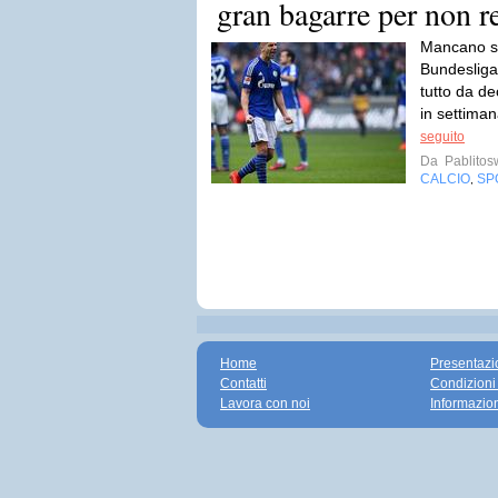
gran bagarre per non r
Mancano so
Bundesliga
tutto da d
in settiman
seguito
Da
Pablito
CALCIO
SP
,
Home
Presentazi
Contatti
Condizioni
Lavora con noi
Informazio