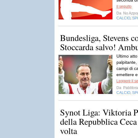
seconda di
il seguito
Da
No Azpo
CALCIO
SP
,
Bundesliga, Stevens co
Stoccarda salvo! Ambu
Ultimo atto
palpitante,
campi di ca
emettere e
Leggere il s
Da
Pablito
CALCIO
SP
,
Synot Liga: Viktoria 
della Repubblica Ceca
volta