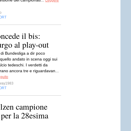
visione dei campionati...
Leggere
p
ORT
ncede il bis:
rgo al play-out
 di Bundesliga a dir poco
 quello andato in scena oggi sui
lcio tedeschi. I verdetti da
rano ancora tre e riguardavan...
eguito
sway1983
ORT
Plzen campione
 per la 28esima