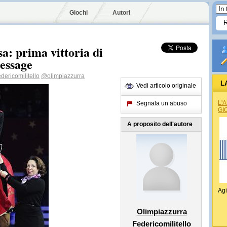
Giochi
Autori
a: prima vittoria di
ressage
dericomilitello
@olimpiazzurra
L
Vedi articolo originale
L'
Segnala un abuso
GI
A proposito dell'autore
Agi
Olimpiazzurra
Federicomilitello