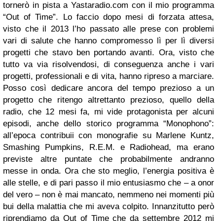
tornerò in pista a Yastaradio.com con il mio programma
“Out of Time”. Lo faccio dopo mesi di forzata attesa,
visto che il 2013 l’ho passato alle prese con problemi
vari di salute che hanno compromesso lì per lì diversi
progetti che stavo ben portando avanti. Ora, visto che
tutto va via risolvendosi, di conseguenza anche i vari
progetti, professionali e di vita, hanno ripreso a marciare.
Posso così dedicare ancora del tempo prezioso a un
progetto che ritengo altrettanto prezioso, quello della
radio, che 12 mesi fa, mi vide protagonista per alcuni
episodi, anche dello storico programma “Monophono”:
all’epoca contribuii con monografie su Marlene Kuntz,
Smashing Pumpkins, R.E.M. e Radiohead, ma erano
previste altre puntate che probabilmente andranno
messe in onda. Ora che sto meglio, l’energia positiva è
alle stelle, e di pari passo il mio entusiasmo che – a onor
del vero – non è mai mancato, nemmeno nei momenti più
bui della malattia che mi aveva colpito. Innanzitutto però
riprendiamo da Out of Time che da settembre 2012 mi