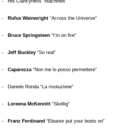
- His Clancyness “Machines”
-
Rufus Wainwright
“Across the Universe”
-
Bruce Springsteen
“I’m on fire”
-
Jeff Buckley
“So real”
-
Caparezza
“Non me lo posso permettere”
- Daniele Ronda “La rivoluzione”
-
Loreena McKennitt
“Skellig”
-
Franz Ferdinand
“Eleanor put your boots on”