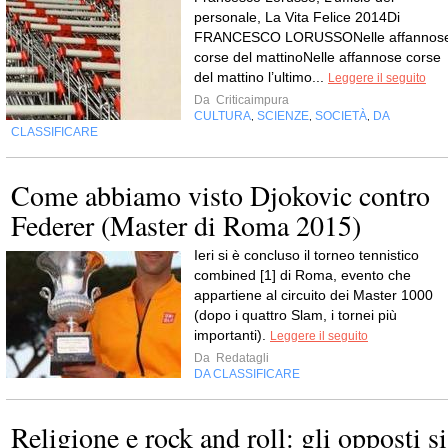
personale, La Vita Felice 2014Di
FRANCESCO LORUSSONelle affannos
corse del mattinoNelle affannose corse
del mattino l’ultimo...
Leggere il seguito
Da
Criticaimpura
CULTURA
SCIENZE
SOCIETÀ
DA
,
,
,
CLASSIFICARE
Come abbiamo visto Djokovic contro
Federer (Master di Roma 2015)
Ieri si è concluso il torneo tennistico
combined [1] di Roma, evento che
appartiene al circuito dei Master 1000
(dopo i quattro Slam, i tornei più
importanti).
Leggere il seguito
Da
Redatagli
DA CLASSIFICARE
Religione e rock and roll: gli opposti si