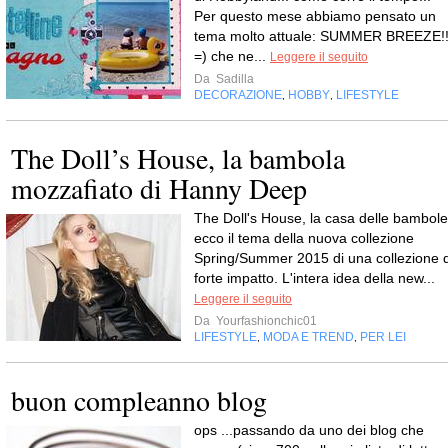
Per questo mese abbiamo pensato un
tema molto attuale: SUMMER BREEZE!
=) che ne...
Leggere il seguito
Da
Sadilla
DECORAZIONE
HOBBY
LIFESTYLE
,
,
The Doll’s House, la bambola
mozzafiato di Hanny Deep
The Doll's House, la casa delle bambole
ecco il tema della nuova collezione
Spring/Summer 2015 di una collezione d
forte impatto. L'intera idea della new...
Leggere il seguito
Da
Yourfashionchic01
LIFESTYLE
MODA E TREND
PER LEI
,
,
buon compleanno blog
ops ...passando da uno dei blog che