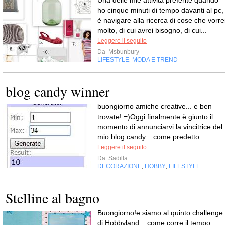
ho cinque minuti di tempo davanti al pc,
è navigare alla ricerca di cose che vorre
molto, di cui avrei bisogno, di cui...
Leggere il seguito
Da
Msbunbury
LIFESTYLE
MODA E TREND
,
blog candy winner
buongiorno amiche creative... e ben
trovate! =)Oggi finalmente è giunto il
momento di annunciarvi la vincitrice del
mio blog candy... come predetto...
Leggere il seguito
Da
Sadilla
DECORAZIONE
HOBBY
LIFESTYLE
,
,
Stelline al bagno
Buongiorno!e siamo al quinto challenge
di Hobbyland... come corre il tempo...