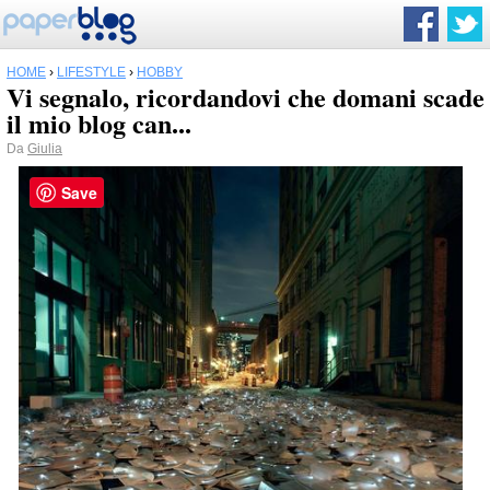
HOME
›
LIFESTYLE
›
HOBBY
Vi segnalo, ricordandovi che domani scade
il mio blog can...
Da
Giulia
Save