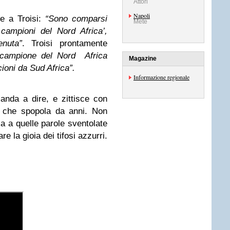
Attori
Napoli
e a Troisi:
“Sono comparsi
Mete
i campioni del Nord Africa’,
enuta”
. Troisi prontamente
 campione del Nord Africa
Magazine
cioni da Sud Africa”.
Informazione regionale
nda a dire, e zittisce con
a che spopola da anni. Non
 a quelle parole sventolate
nare la gioia dei tifosi azzurri.