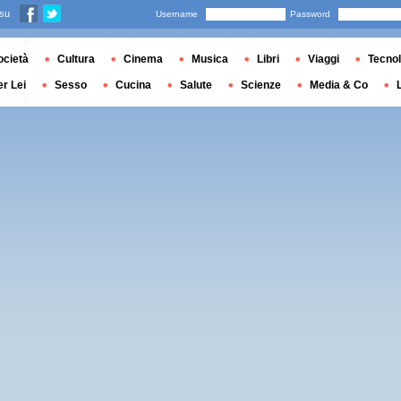
 su
Username
Password
ocietà
Cultura
Cinema
Musica
Libri
Viaggi
Tecnol
er Lei
Sesso
Cucina
Salute
Scienze
Media & Co