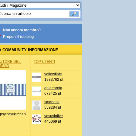
Non ancora membro?
Proponi il tuo blog
A COMMUNITY INFORMAZIONE
IONALE
AUTORE DEL
TOP UTENTI
ORNO
yellowflate
1983762 pt
apietrarota
673425 pt
smanetta
559284 pt
psyinthekitchen
vesuviolive
445069 pt