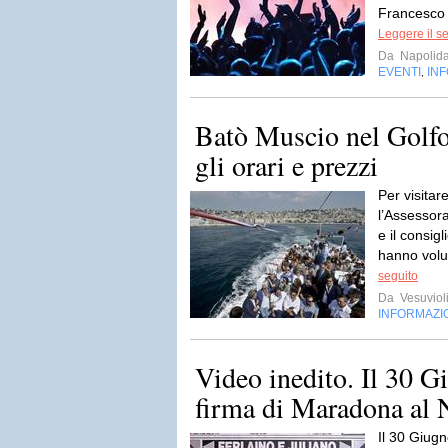
Francesco 
Leggere il s
Da
Napolida
EVENTI
IN
,
Batò Muscio nel Golfo 
gli orari e prezzi
Per visitare
l’Assessor
e il consi
hanno volu
seguito
Da
Vesuviol
INFORMAZI
Video inedito. Il 30 G
firma di Maradona al 
Il 30 Giugn