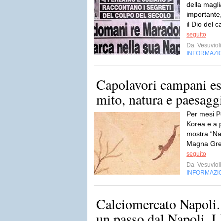
della magl
importante,
il Dio del 
seguito
Da
Vesuviol
INFORMAZI
Capolavori campani es
mito, natura e paesagg
Per mesi P
Korea e a p
mostra “Na
Magna Grec
seguito
Da
Vesuviol
INFORMAZI
Calciomercato Napoli.
un passo dal Napoli.