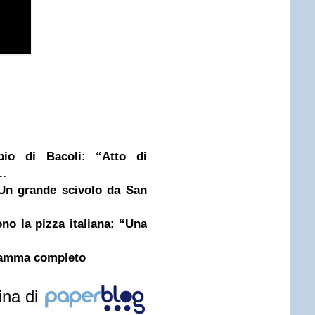
pio di Bacoli: “Atto di
..
 Un grande scivolo da San
o la pizza italiana: “Una
gramma completo
ina di