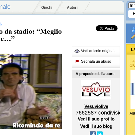
nale
Giochi
Autori
A
o da stadio: “Meglio
che…”
L
Vedi articolo originale
REG
L'
Segnala un abuso
GI
A proposito dell'autore
Vesuviolive
7662587
condivisioni
Agi
Vedi il suo profilo
Vedi il suo blog