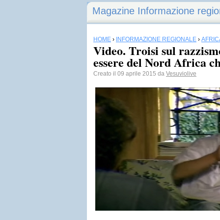
Magazine Informazione regio
HOME
›
INFORMAZIONE REGIONALE
›
AFRIC
Video. Troisi sul razzism
essere del Nord Africa 
Creato il 09 aprile 2015 da
Vesuviolive