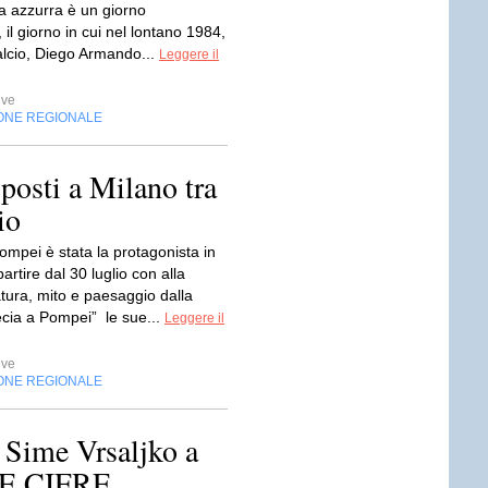
ia azzurra è un giorno
 il giorno in cui nel lontano 1984,
calcio, Diego Armando...
Leggere il
ive
ONE REGIONALE
posti a Milano tra
io
ompei è stata la protagonista in
artire dal 30 luglio con alla
tura, mito e paesaggio dalla
ia a Pompei” le sue...
Leggere il
ive
ONE REGIONALE
 Sime Vrsaljko a
 LE CIFRE