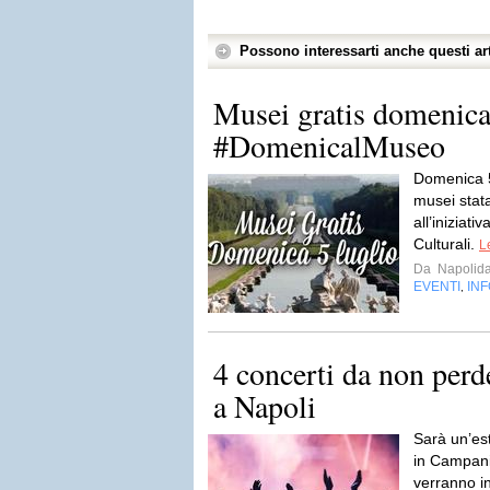
Possono interessarti anche questi art
Musei gratis domenica
#DomenicalMuseo
Domenica 5 
musei stat
all’iniziati
Culturali.
L
Da
Napolida
EVENTI
IN
,
4 concerti da non perd
a Napoli
Sarà un’es
in Campani
verranno in