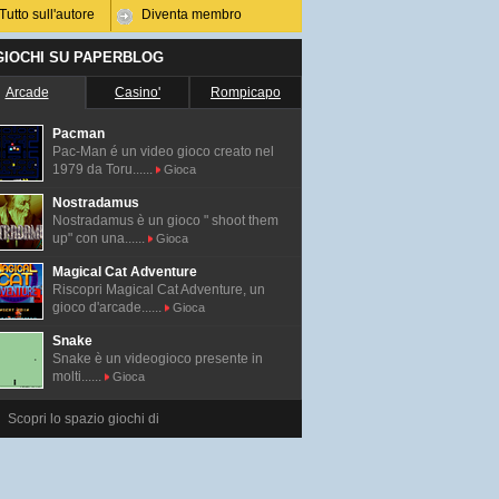
Tutto sull'autore
Diventa membro
 GIOCHI SU PAPERBLOG
Arcade
Casino'
Rompicapo
Pacman
Pac-Man é un video gioco creato nel
1979 da Toru......
Gioca
Nostradamus
Nostradamus è un gioco " shoot them
up" con una......
Gioca
Magical Cat Adventure
Riscopri Magical Cat Adventure, un
gioco d'arcade......
Gioca
Snake
Snake è un videogioco presente in
molti......
Gioca
Scopri lo spazio giochi di