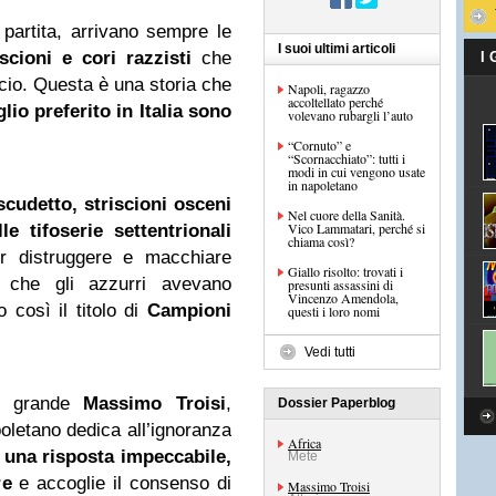
 partita, arrivano sempre le
I suoi ultimi articoli
scioni e cori razzisti
che
I
lcio. Questa è una storia che
Napoli, ragazzo
accoltellato perché
glio preferito in Italia sono
volevano rubargli l’auto
“Cornuto” e
“Scornacchiato”: tutti i
modi in cui vengono usate
in napoletano
scudetto, striscioni osceni
Nel cuore della Sanità.
Vico Lammatari, perché si
e tifoserie settentrionali
chiama così?
r distruggere e macchiare
Giallo risolto: trovati i
 che gli azzurri avevano
presunti assassini di
Vincenzo Amendola,
 così il titolo di
Campioni
questi i loro nomi
Vedi tutti
al grande
Massimo Troisi
,
Dossier Paperblog
poletano dedica all’ignoranza
Africa
una risposta impeccabile,
Mete
re
e accoglie il consenso di
Massimo Troisi