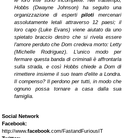
le loro vite sono incomplete. Nel frattempo,
Hobbs (Dwayne Johnson) ha seguito una
organizzazione di esperti
piloti
mercenari
assolutamente letali attraverso 12 paesi; il
loro capo (Luke Evans) viene aiutato da uno
spietato braccio destro che si rivela essere
l'amore perduto che Dom credeva morto: Letty
(Michelle Rodriguez). L'unico modo per
fermare questa banda di criminali è affrontarla
sulla strada, e così Hobbs chiede a Dom di
rimettere insieme il suo team d'elite a Londra.
Il compenso? Il perdono per tutti, in modo che
ognuno possa tornare a casa dalla sua
famiglia.
Social Network
Facebook:
http://www.
facebook
.com/FastandFuriousIT