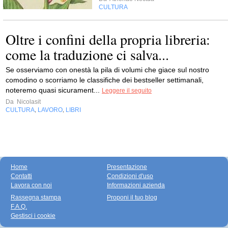
CULTURA
Oltre i confini della propria libreria:
come la traduzione ci salva...
Se osserviamo con onestà la pila di volumi che giace sul nostro
comodino o scorriamo le classifiche dei bestseller settimanali,
noteremo quasi sicurament...
Leggere il seguito
Da
Nicolasit
CULTURA
LAVORO
LIBRI
,
,
Home
Presentazione
Contatti
Condizioni d'uso
Lavora con noi
Informazioni azienda
Rassegna stampa
Proponi il tuo blog
F.A.Q.
Gestisci i cookie