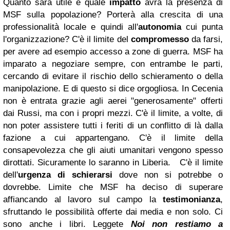
Quanto sarà utile e quale
impatto
avrà la presenza di
MSF sulla popolazione? Porterà alla crescita di una
professionalità locale e quindi all'
autonomia
cui punta
l'organizzazione?
C'è il limite del
compromesso
da farsi,
per avere ad esempio accesso a zone di guerra. MSF ha
imparato a negoziare sempre, con entrambe le parti,
cercando di evitare il rischio dello schieramento o della
manipolazione. E di questo si dice orgogliosa. In Cecenia
non è entrata grazie agli aerei "generosamente" offerti
dai Russi, ma con i propri mezzi.
C'è il limite, a volte, di
non poter assistere tutti i feriti di un conflitto di là dalla
fazione a cui appartengano.
C'è il limite della
consapevolezza che gli aiuti umanitari vengono spesso
dirottati. Sicuramente lo saranno in Liberia.
C'è il limite
dell'
urgenza di schierarsi
dove non si potrebbe o
dovrebbe. Limite che MSF ha deciso di superare
affiancando al lavoro sul campo la
testimonianza
,
sfruttando le possibilità offerte dai media e non solo. Ci
sono anche i libri. Leggete
Noi non restiamo a