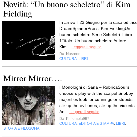
Novità: “Un buono scheletro” di Kim
Fielding
In arrivo il 23 Giugno per la casa editric
DreamSpinnerPress: Kim FieldingUn
buono scheletro Serie Scheletri. Libro
1Titolo: Un buono scheletro Autore:
Kim...
Leggere il seguito
Da
Nasreen
CULTURA
LIBRI
,
Mirror Mirror….
I Monologhi di Sana – RubricaSoul’s
choosers play with the scalpel Snobby
majorities look for cunnings or stupids
stir up the evil ones, stir up the violents
An...
Leggere il seguito
Da
Philomela997
CULTURA
EDITORIA E STAMPA
LIBRI
,
,
,
STORIA E FILOSOFIA