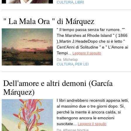
CULTURA
LIBRI
,
" La Mala Ora " di Márquez
" Il tempo passa senza far rumore. ""
The Marshes at Rhode Island " ( 1866
),Martin J.HeadeDopo che si è letto "
Cent'Anni di Solitudine " e " L'Amore ai
Tempi...
Leggere il seguito
Da
Michelap
CULTURA
PER LEI
,
Dell'amore e altri demoni (García
Márquez)
I libri andrebbero recensiti appena letti,
al massimo due o tre giorni dopo. Sì,
perché la mente è ancora calda, si
trattengono ancora le emozioni
suscitate...
Leggere il seguito
Da
Athenae Noctua