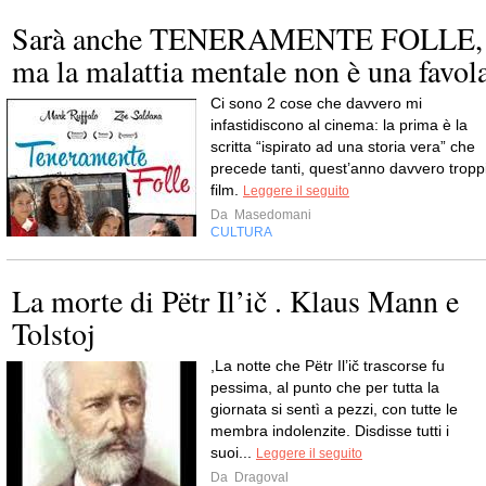
Sarà anche TENERAMENTE FOLLE,
ma la malattia mentale non è una favol
Ci sono 2 cose che davvero mi
infastidiscono al cinema: la prima è la
scritta “ispirato ad una storia vera” che
precede tanti, quest’anno davvero tropp
film.
Leggere il seguito
Da
Masedomani
CULTURA
La morte di Pëtr Il’ič . Klaus Mann e
Tolstoj
,La notte che Pëtr Il’ič trascorse fu
pessima, al punto che per tutta la
giornata si sentì a pezzi, con tutte le
membra indolenzite. Disdisse tutti i
suoi...
Leggere il seguito
Da
Dragoval