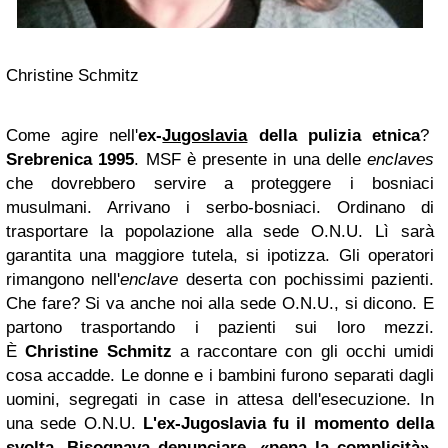
Christine Schmitz
Come agire nell'
ex-
Jugoslavia
della pulizia etnica
?
Srebrenica 1995
. MSF è presente in una delle
enclaves
che dovrebbero servire a proteggere i bosniaci
musulmani. Arrivano i serbo-bosniaci. Ordinano di
trasportare la popolazione alla sede O.N.U. Lì sarà
garantita una maggiore tutela, si ipotizza. Gli operatori
rimangono nell'
enclave
deserta con pochissimi pazienti.
Che fare? Si va anche noi alla sede O.N.U., si dicono. E
partono trasportando i pazienti sui loro mezzi.
È
Christine Schmitz
a raccontare con gli occhi umidi
cosa accadde. Le donne e i bambini furono separati dagli
uomini, segregati in case in attesa dell'esecuzione. In
una sede O.N.U.
L'ex-Jugoslavia fu il momento della
svolta. Bisognava denunciare, «pena la complicità»
.