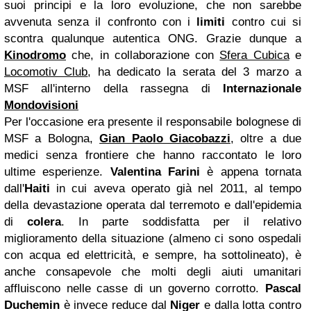
suoi principi e la loro evoluzione, che non sarebbe
avvenuta senza il confronto con i
limiti
contro cui si
scontra qualunque autentica ONG.
Grazie dunque a
Kinodromo
che, in collaborazione con
Sfera Cubica
e
Locomotiv Club
, ha dedicato la serata del 3 marzo a
MSF all'interno della rassegna di
Internazionale
Mondovisioni
Per l'occasione era presente il responsabile bolognese di
MSF a Bologna,
Gian Paolo Giacobazzi
, oltre a due
medici senza frontiere che hanno raccontato le loro
ultime esperienze.
Valentina Farini
è appena tornata
dall'
Haiti
in cui aveva operato già nel 2011, al tempo
della devastazione operata dal terremoto e dall'epidemia
di
colera
. In parte soddisfatta per il relativo
miglioramento della situazione (almeno ci sono ospedali
con acqua ed elettricità, e sempre, ha sottolineato), è
anche consapevole che molti degli aiuti umanitari
affluiscono nelle casse di un governo corrotto.
Pascal
Duchemin
è invece reduce dal
Niger
e dalla lotta contro