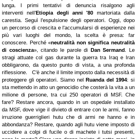
lunga. I primi tentativi di denuncia risalgono agli
interventi nell'
Etiopia degli anni '80
martoriata dalla
carestia. Seguì l'espulsione degli operatori. Oggi, dopo
un percorso di crescita e l'accumularsi di esperienze nei
più vari luoghi del mondo, la scelta è presa: far
conoscere. Perché «
neutralità non significa neutralità
di coscienza
», citando le parole di
Dan Sermand
. Le
stragi attuate col gas durante la guerra tra Iraq e Iran
obbligarono, da questo punto di vista, a una profonda
riflessione.
C'è anche il limite imposto dalla necessità di
proteggere gli operatori. Siamo nel
Ruanda
del 1994
: si
sta mettendo in atto un genocidio che costerà la vita a un
milione di persone, tra cui 250 operatori di MSF. Che
fare? Restare ancora, quando in un ospedale installato
da MSF, dove vige il divieto di entrare con le armi, fanno
irruzione guerriglieri hutu che di armi ne hanno e in
abbondanza? Restare, quando agli hutu viene imposto di
uccidere a colpi di fucile o di machete i tutsi presenti,