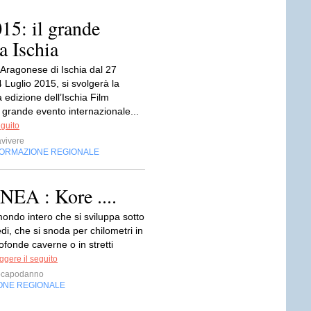
015: il grande
a Ischia
 Aragonese di Ischia dal 27
 Luglio 2015, si svolgerà la
 edizione dell’Ischia Film
 grande evento internazionale...
eguito
vivere
FORMAZIONE REGIONALE
 : Kore ....
ondo intero che si sviluppa sotto
iedi, che si snoda per chilometri in
fonde caverne o in stretti
ggere il seguito
capodanno
ONE REGIONALE