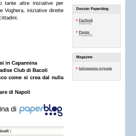
tante altre iniziative per
Dossier Paperblog
e Voghera, iniziative dirette
ittadini.
Facebook
Internet
Pasqua
Festività
Magazine
iasi in Capannina
Informazione regionale
radise Club di Bacoli
cco come si crea dal nulla
re di Napoli
ina di
icoli :