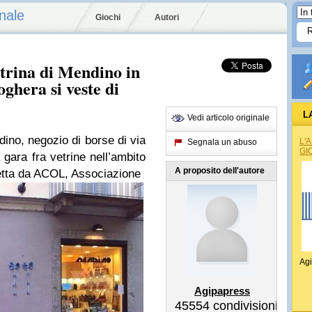
nale
Giochi
Autori
rina di Mendino in
oghera si veste di
L
Vedi articolo originale
REG
no, negozio di borse di via
L'
Segnala un abuso
GI
a gara fra vetrine nell’ambito
A proposito dell'autore
detta da ACOL, Associazione
Agi
Agipapress
45554
condivisioni