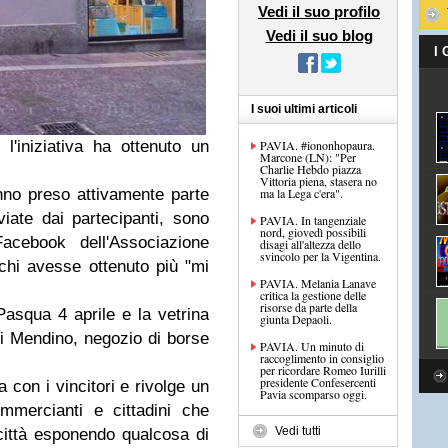
Vedi il suo profilo
Vedi il suo blog
I
I suoi ultimi articoli
'iniziativa ha ottenuto un
PAVIA. #iononhopaura.
Marcone (LN): "Per
Charlie Hebdo piazza
Vittoria piena, stasera no
anno preso attivamente parte
ma la Lega c'era".
viate dai partecipanti, sono
PAVIA. In tangenziale
nord, giovedì possibili
Facebook dell'Associazione
disagi all'altezza dello
svincolo per la Vigentina.
 chi avesse ottenuto più "mi
PAVIA. Melania Lanave
critica la gestione delle
risorse da parte della
 Pasqua 4 aprile e la vetrina
giunta Depaoli.
 di Mendino, negozio di borse
PAVIA. Un minuto di
raccoglimento in consiglio
per ricordare Romeo Iurilli
presidente Confesercenti
a con i vincitori e rivolge un
Pavia scomparso oggi.
ommercianti e cittadini che
Vedi tutti
 città esponendo qualcosa di