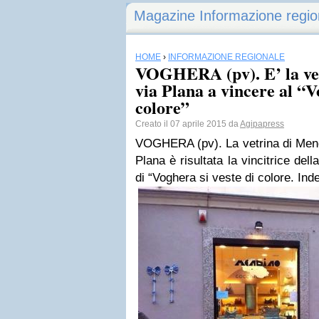
Magazine Informazione regio
HOME
›
INFORMAZIONE REGIONALE
VOGHERA (pv). E’ la vet
via Plana a vincere al “V
colore”
Creato il 07 aprile 2015 da
Agipapress
VOGHERA (pv). La vetrina di Mendi
Plana è risultata la vincitrice dell
di “Voghera si veste di colore. In