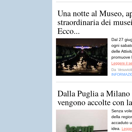
Una notte al Museo, a
straordinaria dei musei 
Ecco...
Dal 27 giu
ogni sabato
delle Attivi
promuove l’
Leggere il s
Da
Vesuviol
INFORMAZI
Dalla Puglia a Milano
vengono accolte con la
Senza voler
della regi
accaduto u
idea.
Legger