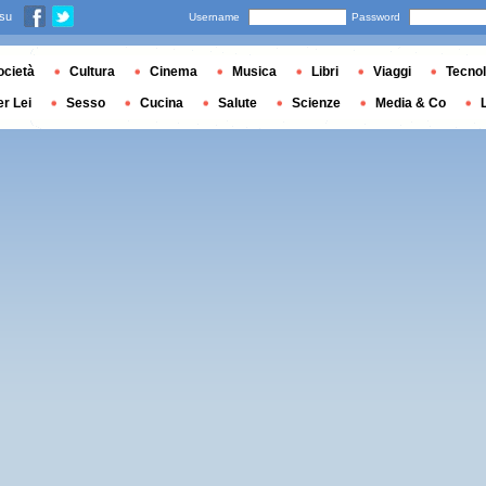
 su
Username
Password
ocietà
Cultura
Cinema
Musica
Libri
Viaggi
Tecnol
er Lei
Sesso
Cucina
Salute
Scienze
Media & Co