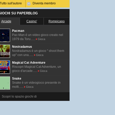
Tutto sull'autore
Diventa membro
 GIOCHI SU PAPERBLOG
Arcade
Casino'
Rompicapo
Pacman
Pac-Man é un video gioco creato nel
1979 da Toru......
Gioca
Nostradamus
Nostradamus è un gioco " shoot them
up" con una......
Gioca
Magical Cat Adventure
Riscopri Magical Cat Adventure, un
gioco d'arcade......
Gioca
Snake
Snake è un videogioco presente in
molti......
Gioca
Scopri lo spazio giochi di