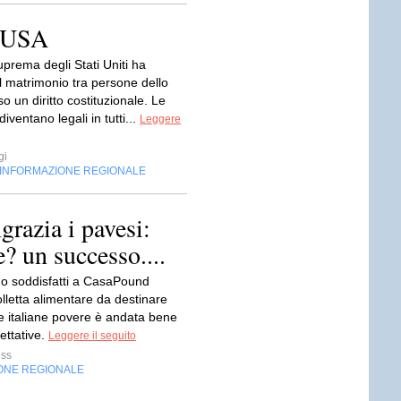
i USA
prema degli Stati Uniti ha
il matrimonio tra persone dello
o un diritto costituzionale. Le
iventano legali in tutti...
Leggere
gi
INFORMAZIONE REGIONALE
razia i pavesi:
? un successo....
o soddisfatti a CasaPound
olletta alimentare da destinare
ie italiane povere è andata bene
pettative.
Leggere il seguito
ess
ONE REGIONALE