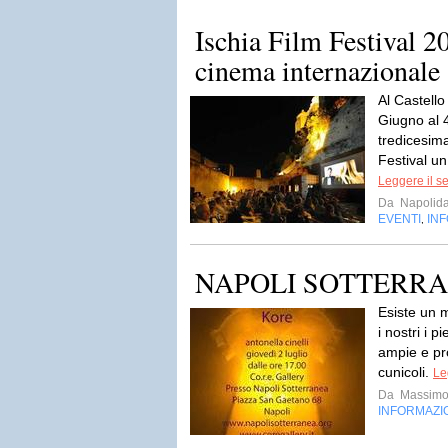
Ischia Film Festival 2
cinema internazionale 
Al Castello
Giugno al 4
tredicesima
Festival un
Leggere il s
Da
Napolida
EVENTI
IN
,
NAPOLI SOTTERRANEA
Esiste un m
i nostri i p
ampie e pro
cunicoli.
Le
Da
Massimo
INFORMAZI