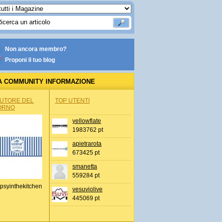
Non ancora membro?
Proponi il tuo blog
A COMMUNITY INFORMAZIONE
IONALE
AUTORE DEL
TOP UTENTI
ORNO
yellowflate
1983762 pt
apietrarota
673425 pt
smanetta
559284 pt
psyinthekitchen
vesuviolive
445069 pt