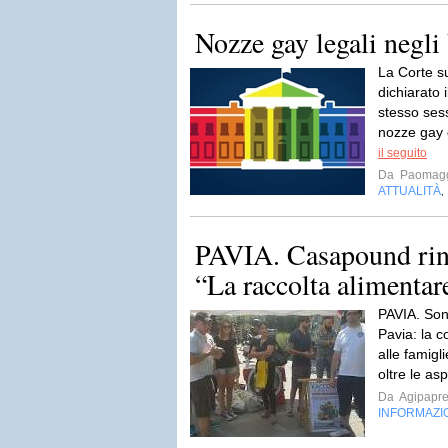
Nozze gay legali negl
La Corte su
dichiarato 
stesso sess
nozze gay d
il seguito
Da
Paomag
ATTUALITÀ
,
PAVIA. Casapound ring
“La raccolta alimentare
PAVIA. Son
Pavia: la c
alle famigl
oltre le as
Da
Agipapr
INFORMAZI