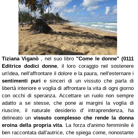
Tiziana Viganò
, nel suo libro
"Come le donne"
(0111
Editrice
dodici donne
, il loro coraggio nel sostenere
un'idea, nell'affrontare il dolore e la paura, nell'esternare i
sentimenti puri
e sinceri di un vissuto che parla di
libertà interiore e voglia di affrontare la vita di ogni giorno
con occhi di speranza. Accettare un ruolo non sempre
adatto a se stesse, che pone ai margini la voglia di
riuscire, il naturale desiderio d' intraprendenza, ha
delineato un
vissuto complesso
che rende la donna
eroina della propria vita
. La forza d'animo femminile è
ben raccontata dall'autrice, che spiega come, nonostante