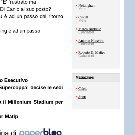
“E’ frustrato ma
Nottingham
Di Canio al suo posto?
Mete
 è ad un passo dal ritorno
Cardiff
Mete
Marco Borriello
ng è ad un passo
Calciatori
Antonio Nocerino
Calciatori
Roberto Di Matteo
Calciatori
Magazines
to Esecutivo
upercoppa: decise le sedi
Calcio
Sport
 il Millenium Stadium per
er Matip
ina di