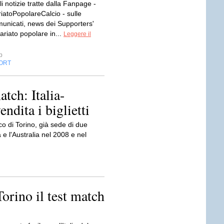
li notizie tratte dalla Fanpage -
iatoPopolareCalcio - sulle
omunicati, news dei Supporters'
ariato popolare in...
Leggere il
p
ORT
ch: Italia-
ndita i biglietti
co di Torino, già sede di due
e l'Australia nel 2008 e nel
orino il test match