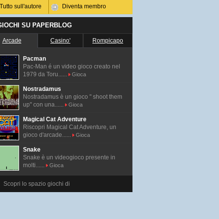
Tutto sull'autore
Diventa membro
 GIOCHI SU PAPERBLOG
Arcade
Casino'
Rompicapo
Pacman
Pac-Man é un video gioco creato nel
1979 da Toru......
Gioca
Nostradamus
Nostradamus è un gioco " shoot them
up" con una......
Gioca
Magical Cat Adventure
Riscopri Magical Cat Adventure, un
gioco d'arcade......
Gioca
Snake
Snake è un videogioco presente in
molti......
Gioca
Scopri lo spazio giochi di