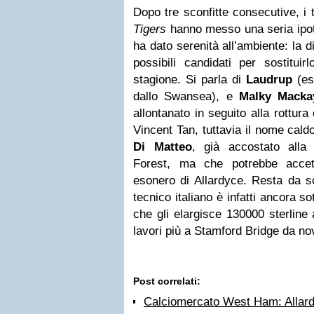
Dopo tre sconfitte consecutive, i t
Tigers
hanno messo una seria ipot
ha dato serenità all’ambiente: la d
possibili candidati per sostituir
stagione. Si parla di
Laudrup
(es
dallo Swansea), e
Malky Macka
allontanato in seguito alla rottura
Vincent Tan, tuttavia il nome cald
Di Matteo
, già accostato all
Forest, ma che potrebbe accett
esonero di Allardyce. Resta da sci
tecnico italiano è infatti ancora so
che gli elargisce 130000 sterline
lavori più a Stamford Bridge da n
Post correlati:
Calciomercato West Ham: Allard