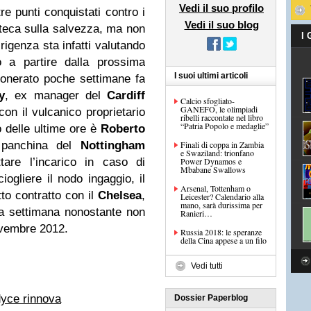
Vedi il suo profilo
re punti conquistati contro i
Vedi il suo blog
eca sulla salvezza, ma non
I
irigenza sta infatti valutando
lo a partire dalla prossima
I suoi ultimi articoli
onerato poche settimane fa
y
, ex manager del
Cardiff
Calcio sfogliato-
GANEFO, le olimpiadi
 con il vulcanico proprietario
ribelli raccontate nel libro
“Patria Popolo e medaglie”
o delle ultime ore è
Roberto
a panchina del
Nottingham
Finali di coppa in Zambia
e Swaziland: trionfano
are l’incarico in caso di
Power Dynamos e
Mbabane Swallows
ogliere il nodo ingaggio, il
Arsenal, Tottenham o
tto contratto con il
Chelsea
,
Leicester? Calendario alla
mano, sarà durissima per
 a settimana nonostante non
Ranieri…
ovembre 2012.
Russia 2018: le speranze
della Cina appese a un filo
Vedi tutti
yce rinnova
Dossier Paperblog