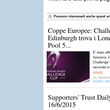
Possono interessarti anche questi art
Coppe Europee: Chall
Edinburgh trova i Lond
Pool 5...
E' stato ef
Svizzera, il
Challenge 
seconda in
seguito
Da
Soloteo
RUGBY
SP
,
Supporters' Trust Da
16/6/2015