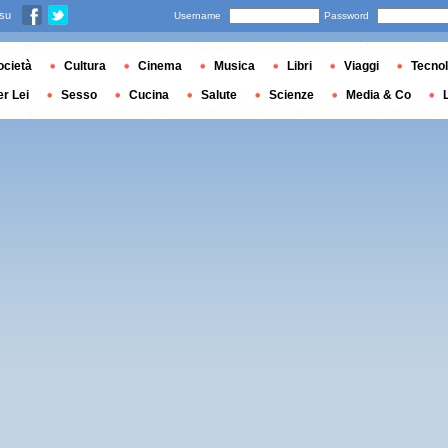
 su
Username
Password
ocietà
Cultura
Cinema
Musica
Libri
Viaggi
Tecnol
er Lei
Sesso
Cucina
Salute
Scienze
Media & Co