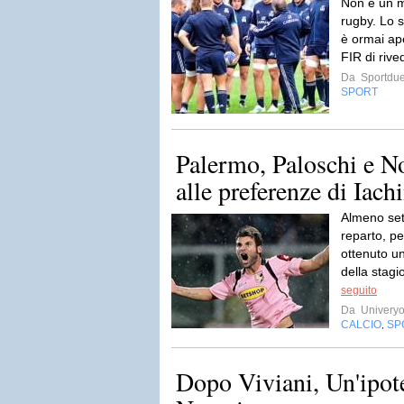
Non è un mo
rugby. Lo 
è ormai ape
FIR di rive
Da
Sportdue
SPORT
Palermo, Paloschi e N
alle preferenze di Iachi
Almeno sett
reparto, pe
ottenuto u
della stagi
seguito
Da
Univery
CALCIO
SP
,
Dopo Viviani, Un'ipote