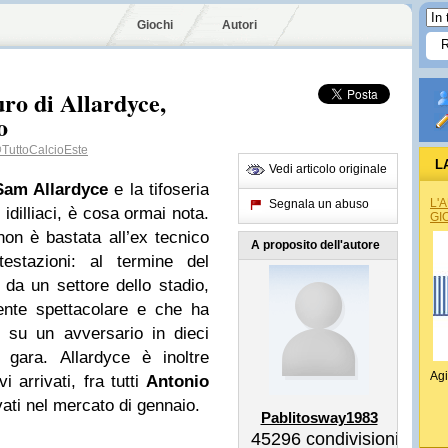
Giochi
Autori
ro di Allardyce,
o
TuttoCalcioEste
L
Vedi articolo originale
Sam Allardyce
e la tifoseria
L'
Segnala un abuso
idilliaci, è cosa ormai nota.
GI
l non è bastata all’ex tecnico
A proposito dell'autore
estazioni: al termine del
 da un settore dello stadio,
ente spettacolare e che ha
 su un avversario in dieci
 gara. Allardyce è inoltre
Agi
 arrivati, fra tutti
Antonio
ati nel mercato di gennaio.
Pablitosway1983
45296
condivisioni