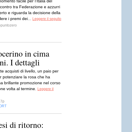
mento facile per l’Italia del
scontro tra Federazione e azzurri
rto e riguarda la decisione della
dere i premi dei...
Leggere il seguito
puntozero
ocerino in cima
ni. I dettagli
e acquisti di livello, un paio per
r potenziare la rosa che ha
na brillante promozione nel corso
one volta al termine.
Leggere il
o7p
ORT
si di ritorno: