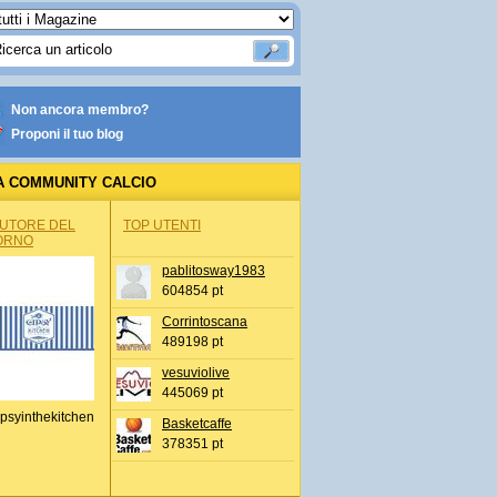
Non ancora membro?
Proponi il tuo blog
A COMMUNITY CALCIO
AUTORE DEL
TOP UTENTI
ORNO
pablitosway1983
604854 pt
Corrintoscana
489198 pt
vesuviolive
445069 pt
psyinthekitchen
Basketcaffe
378351 pt