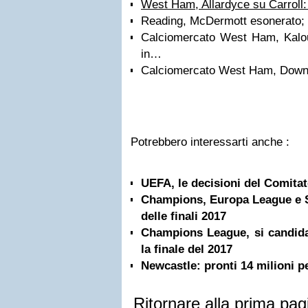
West Ham, Allardyce su Carroll: 
Reading, McDermott esonerato; 
Calciomercato West Ham, Kalou
in…
Calciomercato West Ham, Downi
Potrebbero interessarti anche :
UEFA, le decisioni del Comita
Champions, Europa League e S
delle finali 2017
Champions League, si candida
la finale del 2017
Newcastle: pronti 14 milioni p
Ritornare alla prima pag