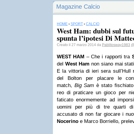
Magazine Calcio
HOME
›
SPORT
›
CALCIO
West Ham: dubbi sul futu
spunta l’ipotesi Di Matte
Creato il 27 marzo 2014 da
Pablitosway1983
@
WEST HAM
– Che i rapporti tra
del
West Ham
non siano mai stati 
E la vittoria di ieri sera sull’Hul
del Bolton per placare le cont
match,
Big Sam
è stato fischiato
reo di praticare un gioco per ni
faticato enormemente ad imporsi
uomini per più di tre quarti di
accusato di non far giocare i nuovi
Nocerino
e Marco Borriello, prelev