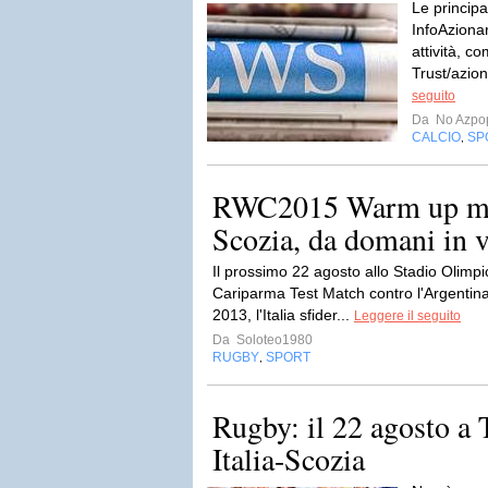
Le principa
InfoAzionar
attività, c
Trust/azion
seguito
Da
No Azpo
CALCIO
SP
,
RWC2015 Warm up mat
Scozia, da domani in ve
Il prossimo 22 agosto allo Stadio Olimpi
Cariparma Test Match contro l'Argentina 
2013, l'Italia sfider...
Leggere il seguito
Da
Soloteo1980
RUGBY
SPORT
,
Rugby: il 22 agosto a T
Italia-Scozia