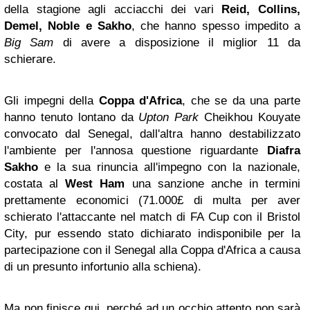
della stagione agli acciacchi dei vari
Reid, Collins,
Demel, Noble e Sakho
, che hanno spesso impedito a
Big Sam
di avere a disposizione il miglior 11 da
schierare.
Gli impegni della
Coppa d'Africa
, che se da una parte
hanno tenuto lontano da
Upton Park
Cheikhou Kouyate
convocato dal Senegal, dall'altra hanno destabilizzato
l'ambiente per l'annosa questione riguardante
Diafra
Sakho
e la sua rinuncia all'impegno con la nazionale,
costata al
West Ham
una sanzione anche in termini
prettamente economici (71.000£ di multa per aver
schierato l'attaccante nel match di FA Cup con il Bristol
City, pur essendo stato dichiarato indisponibile per la
partecipazione con il Senegal alla Coppa d'Africa a causa
di un presunto infortunio alla schiena).
Ma non finisce qui, perché ad un occhio attento non sarà