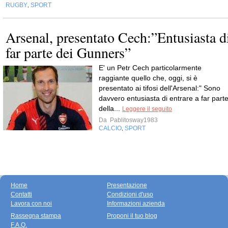
RUGBY
SPORT
,
Arsenal, presentato Cech:”Entusiasta d
far parte dei Gunners”
E' un Petr Cech particolarmente
raggiante quello che, oggi, si è
presentato ai tifosi dell'Arsenal:" Sono
davvero entusiasta di entrare a far part
della...
Leggere il seguito
Da
Pablitosway1983
CALCIO
SPORT
,
Home
Presentazione
Contatti
Condizioni d'uso
Lavora con noi
Informazioni azienda
Rassegna stampa
Proponi il tuo blog
F.A.Q.