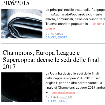
30/6/2015
Le principali notizie tratte dalla Fanpage
- InfoAzionariatoPopolareCalcio - sulle
attività, comunicati, news dei Supporters
Trust/azionariato popolare in...
Leggere il
seguito
Da
No Azpop
CALCIO
SPORT
,
Champions, Europa League e
Supercoppa: decise le sedi delle finali
2017
La Uefa ha deciso le sedi delle finali
delle coppe europee 2016/2017. Sedi
originali, per non dire sorprendenti. La
finale di Champions League 2017 andrà
in...
Leggere il seguito
Da
Pablitosway1983
CALCIO
SPORT
,