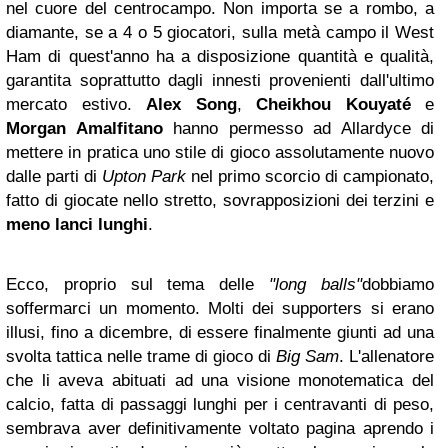
nel cuore del centrocampo. Non importa se a rombo, a
diamante, se a 4 o 5 giocatori, sulla metà campo il West
Ham di quest'anno ha a disposizione quantità e qualità,
garantita soprattutto dagli innesti provenienti dall'ultimo
mercato estivo.
Alex Song
,
Cheikhou Kouyaté
e
Morgan
Amalfitano
hanno permesso ad Allardyce di
mettere in pratica uno stile di gioco assolutamente nuovo
dalle parti di
Upton Park
nel primo scorcio di campionato,
fatto di giocate nello stretto, sovrapposizioni dei terzini e
meno lanci lunghi
.
Ecco, proprio sul tema delle
"long balls"
dobbiamo
soffermarci un momento. Molti dei supporters si erano
illusi, fino a dicembre, di essere finalmente giunti ad una
svolta tattica nelle trame di gioco di
Big Sam
. L'allenatore
che li aveva abituati ad una visione monotematica del
calcio, fatta di passaggi lunghi per i centravanti di peso,
sembrava aver definitivamente voltato pagina aprendo i