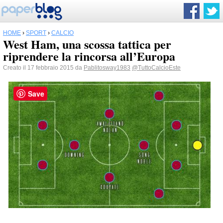
HOME
›
SPORT
›
CALCIO
West Ham, una scossa tattica per
riprendere la rincorsa all’Europa
Creato il 17 febbraio 2015 da
Pablitosway1983
@TuttoCalcioEste
Save