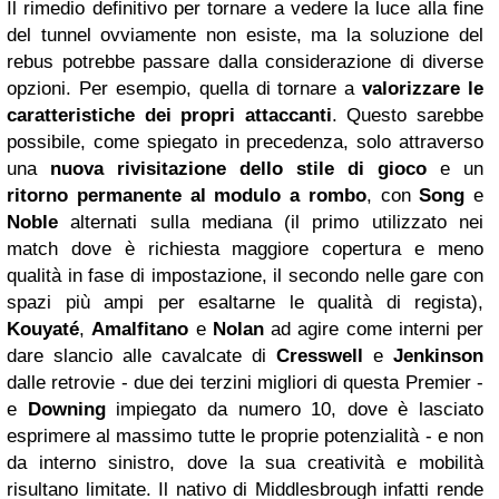
Il rimedio definitivo per tornare a vedere la luce alla fine
del tunnel ovviamente non esiste, ma la soluzione del
rebus potrebbe passare dalla considerazione di diverse
opzioni. Per esempio, quella di tornare a
valorizzare le
caratteristiche dei propri attaccanti
. Questo sarebbe
possibile, come spiegato in precedenza, solo attraverso
una
nuova rivisitazione dello stile di gioco
e un
ritorno permanente al modulo a rombo
, con
Song
e
Noble
alternati sulla mediana (il primo utilizzato nei
match dove è richiesta maggiore copertura e meno
qualità in fase di impostazione, il secondo nelle gare con
spazi più ampi per esaltarne le qualità di regista),
Kouyaté
,
Amalfitano
e
Nolan
ad agire come interni per
dare slancio alle cavalcate di
Cresswell
e
Jenkinson
dalle retrovie - due dei terzini migliori di questa Premier -
e
Downing
impiegato da numero 10, dove è lasciato
esprimere al massimo tutte le proprie potenzialità - e non
da interno sinistro, dove la sua creatività e mobilità
risultano limitate. Il nativo di Middlesbrough infatti rende