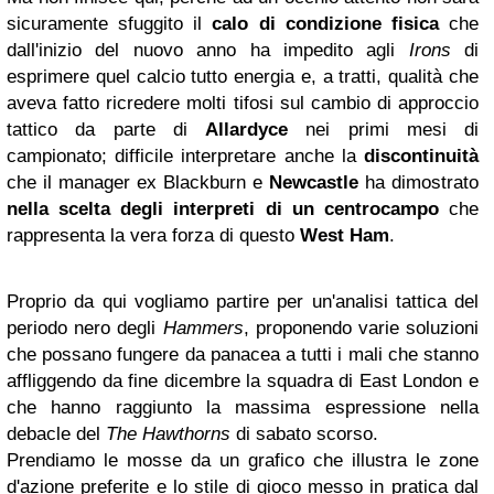
sicuramente sfuggito il
calo di condizione fisica
che
dall'inizio del nuovo anno ha impedito agli
Irons
di
esprimere quel calcio tutto energia e, a tratti, qualità che
aveva fatto ricredere molti tifosi sul cambio di approccio
tattico da parte di
Allardyce
nei primi mesi di
campionato; difficile interpretare anche la
discontinuità
che il manager ex Blackburn e
Newcastle
ha dimostrato
nella scelta degli interpreti di un centrocampo
che
rappresenta la vera forza di questo
West Ham
.
Proprio da qui vogliamo partire per un'analisi tattica del
periodo nero degli
Hammers
, proponendo varie soluzioni
che possano fungere da panacea a tutti i mali che stanno
affliggendo da fine dicembre la squadra di East London e
che hanno raggiunto la massima espressione nella
debacle del
The Hawthorns
di sabato scorso.
Prendiamo le mosse da un grafico che illustra le zone
d'azione preferite e lo stile di gioco messo in pratica dal