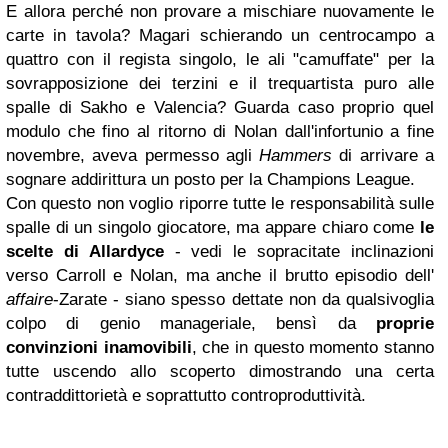
E allora perché non provare a mischiare nuovamente le
carte in tavola? Magari schierando un centrocampo a
quattro con il regista singolo, le ali "camuffate" per la
sovrapposizione dei terzini e il trequartista puro alle
spalle di Sakho e Valencia? Guarda caso proprio quel
modulo che fino al ritorno di Nolan dall'infortunio a fine
novembre, aveva permesso agli
Hammers
di arrivare a
sognare addirittura un posto per la Champions League.
Con questo non voglio riporre tutte le responsabilità sulle
spalle di un singolo giocatore, ma appare chiaro come
le
scelte di Allardyce
- vedi le sopracitate inclinazioni
verso Carroll e Nolan, ma anche il brutto episodio dell'
affaire
-Zarate - siano spesso dettate non da qualsivoglia
colpo di genio manageriale, bensì da
proprie
convinzioni inamovibili
, che in questo momento stanno
tutte uscendo allo scoperto dimostrando una certa
contraddittorietà e soprattutto controproduttività.