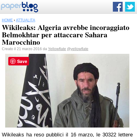
HOME
›
ATTUALITÀ
Wikileaks: Algeria avrebbe incoraggiato
Belmokhtar per attaccare Sahara
Marocchino
Creato il 21 marzo 2016 da
Yellowflate
@yellowflate
Save
Wikileaks ha reso pubblici il 16 marzo, le 30322 lettere