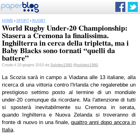
HOME
›
SPORT
›
RUGBY
World Rugby Under-20 Championship:
Stasera a Cremona la finalissima.
Inghilterra in cerca della tripletta, ma i
Baby Blacks sono tornati “quelli da
battere”
Creato il 20 giugno 2015 da
Soloteo1980
@soloteo1980
La Scozia sarà in campo a Viadana alle 13 italiane, alla
ricerca di una vittoria contro l'Irlanda che regalerebbe un
prestigioso settimo posto al termine di un mondiale
under-20 comunque da ricordare. Ma l'attenzione di tutti
si sposterà inevitabilmente su Cremona in serata,
quando Inghilterra e Nuova Zelanda si troveranno di
fronte di nuovo in una finale,
quattro anni dopo ancora in
Italia
.