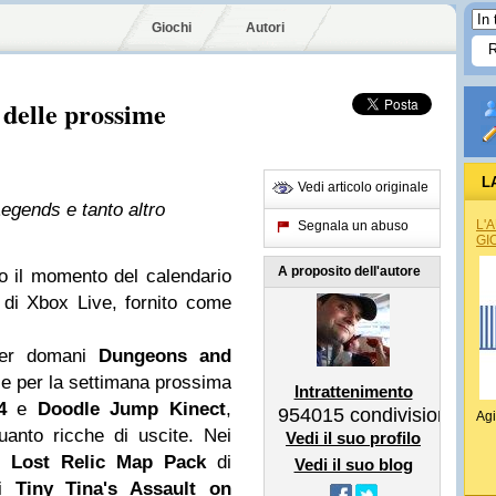
Giochi
Autori
 delle prossime
L
Vedi articolo originale
gends e tanto altro
L'
Segnala un abuso
GI
A proposito dell'autore
o il momento del calendario
 di Xbox Live, fornito come
per domani
Dungeons and
e per la settimana prossima
Intrattenimento
4
e
Doodle Jump Kinect
,
954015
condivisioni
Agi
anto ricche di uscite. Nei
Vedi il suo profilo
el
Lost
Relic Map Pack
di
Vedi il suo blog
i
Tiny Tina's Assault on