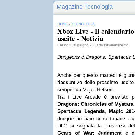
Magazine Tecnologia
HOME
›
TECNOLOGIA
Xbox Live - Il calendario
uscite - Notizia
Creato il 18 giugno 2013 da
Intrattenimento
Dungeons & Dragons, Spartacus Le
Anche per questo martedì è giunt
riassuntivo delle prossime uscite
sempre da Major Nelson.
Tra i Live Arcade è previsto 
Dragons: Chronicles of Mystara
Spartacus Legends, Magic 201
dunque un paio di settimane alqu
DLC si segnala la presenza d
Gears of War: Judgment
e d