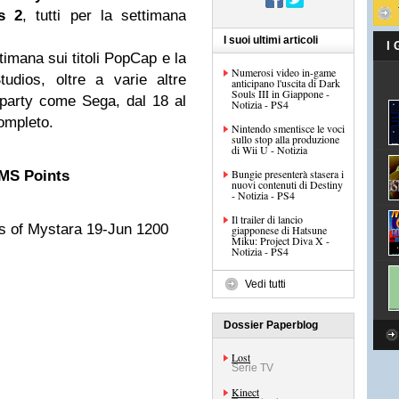
s 2
, tutti per la settimana
I suoi ultimi articoli
I
timana sui titoli PopCap e la
Numerosi video in-game
udios, oltre a varie altre
anticipano l'uscita di Dark
Souls III in Giappone -
d party come Sega, dal 18 al
Notizia - PS4
ompleto.
Nintendo smentisce le voci
sullo stop alla produzione
di Wii U - Notizia
Bungie presenterà stasera i
MS Points
nuovi contenuti di Destiny
- Notizia - PS4
Il trailer di lancio
s of Mystara 19-Jun 1200
giapponese di Hatsune
Miku: Project Diva X -
Notizia - PS4
Vedi tutti
Dossier Paperblog
Lost
Serie TV
Kinect