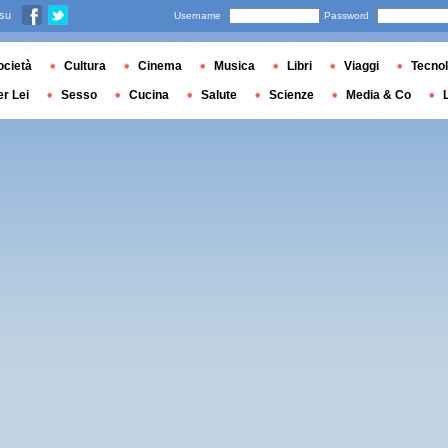
 su
Username
Password
ocietà
Cultura
Cinema
Musica
Libri
Viaggi
Tecnol
er Lei
Sesso
Cucina
Salute
Scienze
Media & Co