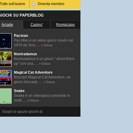
Tutto sull'autore
Diventa membro
 GIOCHI SU PAPERBLOG
Arcade
Casino'
Rompicapo
Pacman
Pac-Man é un video gioco creato nel
1979 da Toru......
Gioca
Nostradamus
Nostradamus è un gioco " shoot them
up" con una......
Gioca
Magical Cat Adventure
Riscopri Magical Cat Adventure, un
gioco d'arcade......
Gioca
Snake
Snake è un videogioco presente in
molti......
Gioca
Scopri lo spazio giochi di