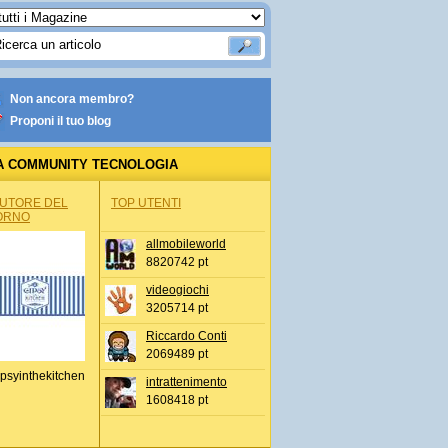
Non ancora membro?
Proponi il tuo blog
A COMMUNITY TECNOLOGIA
AUTORE DEL
TOP UTENTI
ORNO
allmobileworld
8820742 pt
videogiochi
3205714 pt
Riccardo Conti
2069489 pt
psyinthekitchen
intrattenimento
1608418 pt