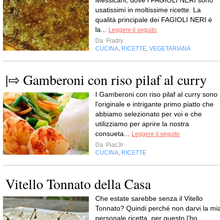
Messicani, dove i FAGIOLI NERI sono
usatissimi in moltissime ricette. La
qualità principale dei FAGIOLI NERI è
la...
Leggere il seguito
Da
Fradry
CUCINA
RICETTE
VEGETARIANA
,
,
|⇨ Gamberoni con riso pilaf al curry
I Gamberoni con riso pilaf al curry sono
l'originale e intrigante primo piatto che
abbiamo selezionato per voi e che
utilizziamo per aprire la nostra
consueta...
Leggere il seguito
Da
Piac3r
CUCINA
RICETTE
,
Vitello Tonnato della Casa
Che estate sarebbe senza il Vitello
Tonnato? Quindi perché non darvi la mi
personale ricetta, per questo l’ho