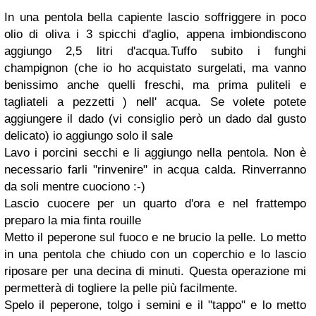
In una pentola bella capiente lascio soffriggere in poco
olio di oliva i 3 spicchi d'aglio, appena imbiondiscono
aggiungo 2,5 litri d'acqua.Tuffo subito i funghi
champignon (che io ho acquistato surgelati, ma vanno
benissimo anche quelli freschi, ma prima puliteli e
tagliateli a pezzetti ) nell' acqua. Se volete potete
aggiungere il dado (vi consiglio però un dado dal gusto
delicato) io aggiungo solo il sale
Lavo i porcini secchi e li aggiungo nella pentola. Non è
necessario farli "rinvenire" in acqua calda. Rinverranno
da soli mentre cuociono :-)
Lascio cuocere per un quarto d'ora e nel frattempo
preparo la mia finta rouille
Metto il peperone sul fuoco e ne brucio la pelle. Lo metto
in una pentola che chiudo con un coperchio e lo lascio
riposare per una decina di minuti. Questa operazione mi
permetterà di togliere la pelle più facilmente.
Spelo il peperone, tolgo i semini e il "tappo" e lo metto