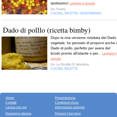
tantissimo!
Leggere il seguito
Da
Fradry
CUCINA
RICETTE
VEGETARIANA
,
,
Dado di polllo (ricetta bimby)
Dopo la mia versione rivisitata del Dado
vegetale, ho pensato di proporvi anche i
Dado di pollo, perfetto per avere del
brodo pronto all'istante o per...
Leggere il
seguito
Da
Le Ricette Di Valentina
CUCINA
RICETTE
,
Home
Presentazione
Contatti
Condizioni d'uso
Lavora con noi
Informazioni azienda
Rassegna stampa
Proponi il tuo blog