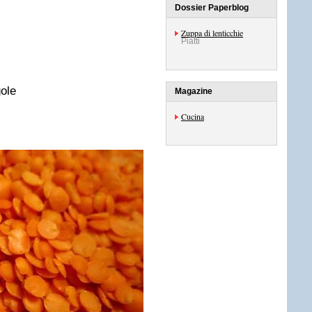
Dossier Paperblog
Zuppa di lenticchie
Piatti
gole
Magazine
Cucina