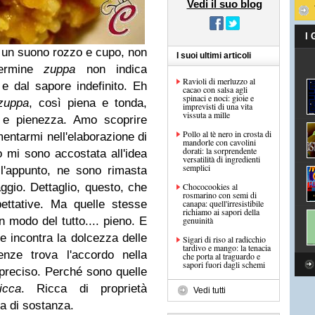
Vedi il suo blog
I
a un suono rozzo e cupo, non
I suoi ultimi articoli
 termine
zuppa
non indica
Ravioli di merluzzo al
 e dal sapore indefinito. Eh
cacao con salsa agli
spinaci e noci: gioie e
zuppa
, così piena e tonda,
imprevisti di una vita
vissuta a mille
a e pienezza. Amo scoprire
Pollo al tè nero in crosta di
entarmi nell'elaborazione di
mandorle con cavolini
dorati: la sorprendente
 mi sono accostata all'idea
versatilità di ingredienti
semplici
l'appunto, ne sono rimasta
ggio. Dettaglio, questo, che
Chococookies al
rosmarino con semi di
ettative. Ma quelle stesse
canapa: quell'irresistibile
richiamo ai sapori della
n modo del tutto.... pieno. E
genuinità
e incontra la dolcezza delle
Sigari di riso al radicchio
tardivo e mango: la tenacia
enze trova l'accordo nella
che porta al traguardo e
sapori fuori dagli schemi
 preciso. Perché sono quelle
icca
. Ricca di proprietà
Vedi tutti
ca di sostanza.