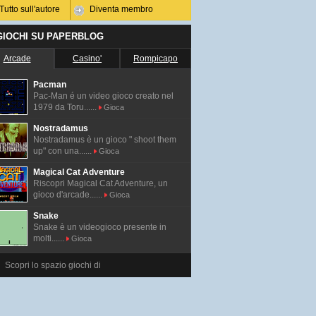
Tutto sull'autore
Diventa membro
 GIOCHI SU PAPERBLOG
Arcade
Casino'
Rompicapo
Pacman
Pac-Man é un video gioco creato nel
1979 da Toru......
Gioca
Nostradamus
Nostradamus è un gioco " shoot them
up" con una......
Gioca
Magical Cat Adventure
Riscopri Magical Cat Adventure, un
gioco d'arcade......
Gioca
Snake
Snake è un videogioco presente in
molti......
Gioca
Scopri lo spazio giochi di