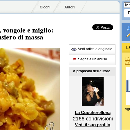
Giochi
Autori
, vongole e miglio:
ensiero di massa
L
Vedi articolo originale
L'
Segnala un abuso
GI
A proposito dell'autore
Agi
La Cuocherellona
2166
condivisioni
Vedi il suo profilo