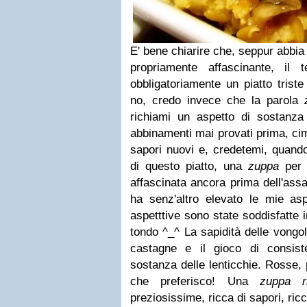
E' bene chiarire che, seppur abbi
propriamente affascinante, il
obbligatoriamente un piatto triste
no, credo invece che la parola
richiami un aspetto di sostanz
abbinamenti mai provati prima, cim
sapori nuovi e, credetemi, quando
di questo piatto, una
zuppa
per 
affascinata ancora prima dell'assa
ha senz'altro elevato le mie asp
aspetttive sono state soddisfatte i
tondo ^_^ La sapidità delle vongol
castagne e il gioco di consist
sostanza delle lenticchie. Rosse,
che preferisco! Una
zuppa r
preziosissime, ricca di sapori, ric