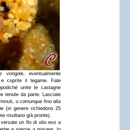
lle vongole, eventualmente
 e coprite il tegame. Fate
opodiché unite le castagne
ole tenute da parte. Lasciate
minuti, o comunque fino alla
hie (in genere richiedono 25
me risultano già pronte).
versate un flo di olio evo a
erbe e spezie a piacere. Io