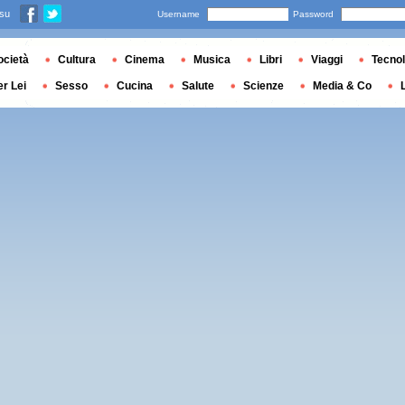
 su
Username
Password
ocietà
Cultura
Cinema
Musica
Libri
Viaggi
Tecnol
er Lei
Sesso
Cucina
Salute
Scienze
Media & Co