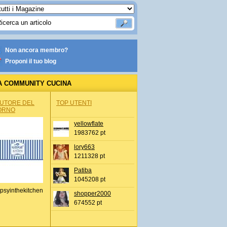
Non ancora membro?
Proponi il tuo blog
A COMMUNITY CUCINA
AUTORE DEL
TOP UTENTI
ORNO
yellowflate
1983762 pt
lory663
1211328 pt
Patiba
1045208 pt
psyinthekitchen
shopper2000
674552 pt