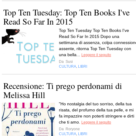
Top Ten Tuesday: Top Ten Books I've
Read So Far In 2015
Top Ten Tuesday Top Ten Books I've
Read So Far In 2015 Dopo una
settimana di assenza, colpa connession
assente, ritorna Top Ten Tuesday con
una bella...
Leggere il seguito
Da
Susi
CULTURA
LIBRI
,
Recensione: Ti prego perdonami di
Melissa Hill
"Ho nostalgia del tuo sorriso, della tua
risata, del profumo della tua pelle, e mi
fa impazzire non poterti stringere e dirti
che ti amo.
Leggere il seguito
Da
Roryone
CULTURA
LIBRI
,