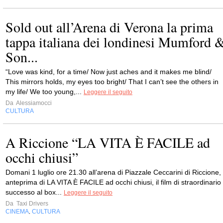
Sold out all’Arena di Verona la prima
tappa italiana dei londinesi Mumford 
Son...
“Love was kind, for a time/ Now just aches and it makes me blind/
This mirrors holds, my eyes too bright/ That I can’t see the others in
my life/ We too young,...
Leggere il seguito
Da
Alessiamocci
CULTURA
A Riccione “LA VITA È FACILE ad
occhi chiusi”
Domani 1 luglio ore 21.30 all’arena di Piazzale Ceccarini di Riccione,
anteprima di LA VITA È FACILE ad occhi chiusi, il film di straordinario
successo al box...
Leggere il seguito
Da
Taxi Drivers
CINEMA
CULTURA
,