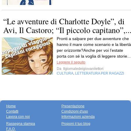
“Le avventure di Charlotte Doyle”, di
Avi, Il Castoro; “Il piccolo capitano”,..
Pronti a salpare per due avventure che
hanno il mare come scenario e la libertà
per orizzonte?Anche per voi l’estate
porta con sé la voglia di leggere storie...
Leggere il seguito
Da
Ilgiornaledeigiovanilettori
CULTURA
LETTERATURA PER RAGAZZI
,
Home
Presentazione
Contatti
Condizioni d'uso
Lavora con noi
Informazioni azienda
Rassegna stampa
Proponi il tuo blog
F.A.Q.