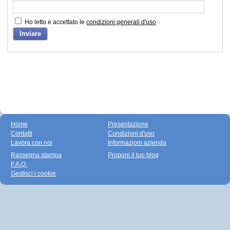
Ho letto e accettato le
condizioni generali d'uso
Inviare
Home
Presentazione
Contatti
Condizioni d'uso
Lavora con noi
Informazioni azienda
Rassegna stampa
Proponi il tuo blog
F.A.Q.
Gestisci i cookie